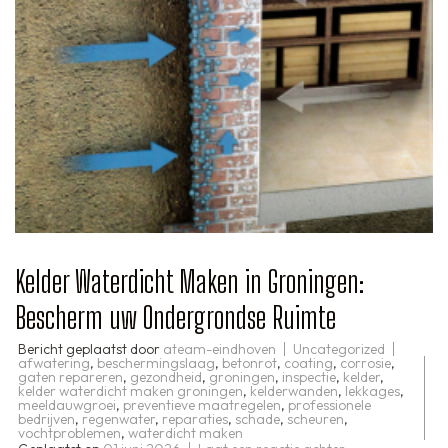
Kelder Waterdicht Maken in Groningen:
Bescherm uw Ondergrondse Ruimte
Bericht geplaatst door
ateam-eindhoven
Uncategorized
afwatering
,
beschermingslaag
,
betonrot
,
coating
,
corrosie
,
gaten repareren
,
gezondheid
,
groningen
,
inspectie
,
kelder
,
kelder waterdicht maken groningen
,
kelderwanden
,
lekkages
,
meeldauwgroei
,
preventieve maatregelen
,
professionele
bedrijven
,
regenwater
,
reparaties
,
schade
,
scheuren
,
vochtproblemen
,
waterdicht maken
op