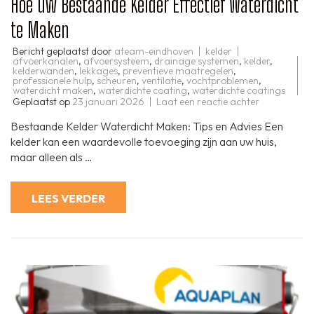
Hoe uw Bestaande Kelder Effectief Waterdicht
te Maken
Bericht geplaatst door
ateam-eindhoven
kelder
afvoerkanalen
,
afvoersysteem
,
drainage systemen
,
kelder
,
kelderwanden
,
lekkages
,
preventieve maatregelen
,
professionele hulp
,
scheuren
,
ventilatie
,
vochtproblemen
,
waterdicht maken
,
waterdichte coating
,
waterdichte coatings
op
Geplaatst op
23 januari 2026
Laat een reactie achter
Hoe
uw
Bestaande Kelder Waterdicht Maken: Tips en Advies Een
Bestaande
Kelder
kelder kan een waardevolle toevoeging zijn aan uw huis,
Effectief
maar alleen als …
Waterdicht
te
Maken
LEES VERDER