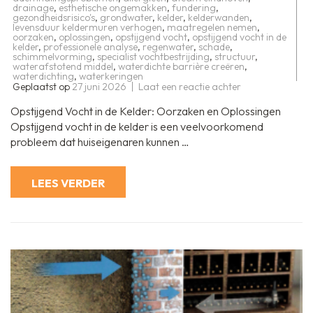
drainage
,
esthetische ongemakken
,
fundering
,
gezondheidsrisico's
,
grondwater
,
kelder
,
kelderwanden
,
levensduur keldermuren verhogen
,
maatregelen nemen
,
oorzaken
,
oplossingen
,
opstijgend vocht
,
opstijgend vocht in de
kelder
,
professionele analyse
,
regenwater
,
schade
,
schimmelvorming
,
specialist vochtbestrijding
,
structuur
,
waterafstotend middel
,
waterdichte barrière creëren
,
waterdichting
,
waterkeringen
op
Geplaatst op
27 juni 2026
Laat een reactie achter
Effectief
bestrijden
Opstijgend Vocht in de Kelder: Oorzaken en Oplossingen
van
opstijgend
Opstijgend vocht in de kelder is een veelvoorkomend
vocht
probleem dat huiseigenaren kunnen …
in
de
kelder:
Tips
LEES VERDER
en
oplossingen