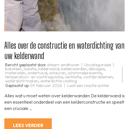
Alles over de constructie en waterdichting van
uw kelderwand
Bericht geplaatst door
ateam-eindhoven
Uncategorized
baksteen
,
isolatie
,
kelderwand
,
kelderwanden
,
lekkages
,
materialen
,
onderhoud
,
scheuren
,
schimmelpreventie
,
temperatuur- en vochtregulatie
,
ventilatie
,
vochtproblemen
,
waterdicht maken
,
waterdichte coating
op
Geplaatst op
09 februari 2026
Laat een reactie achter
Alles
over
Alles wat u moet weten over kelderwanden De kelderwand is
de
constructi
een essentieel onderdeel van een kelderconstructie en speelt
en
een cruciale …
waterdicht
van
uw
kelderwan
LEES VERDER