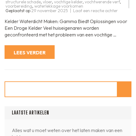
structurele schade
,
vloer
,
vochtige kelder
,
vochtwerende verf
,
voorbereiding
,
waterlekkage voorkomen
op
Geplaatst op
29 november 2025
Laat een reactie achter
Gamma
biedt
Kelder Waterdicht Maken: Gamma Biedt Oplossingen voor
oplossing
voor
Een Droge Kelder Veel huiseigenaren worden
het
geconfronteerd met het probleem van een vochtige …
waterdic
maken
van
uw
LEES VERDER
kelder
Zoeken
LAATSTE ARTIKELEN
Alles wat u moet weten over het laten maken van een