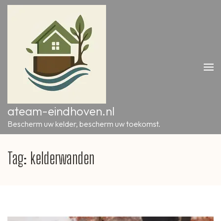
Ga
naar
inhoud
(druk
op
Enter)
ateam-eindhoven.nl
Bescherm uw kelder, bescherm uw toekomst.
Tag:
kelderwanden