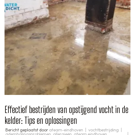
Effectief bestrijden van opstijgend vocht in de
kelder: Tips en oplossingen
Bericht geplaatst door
ateam-eindhoven
vochtbestrijding
ademhalingsproblemen
,
allergieën
,
ateam eindhoven
,