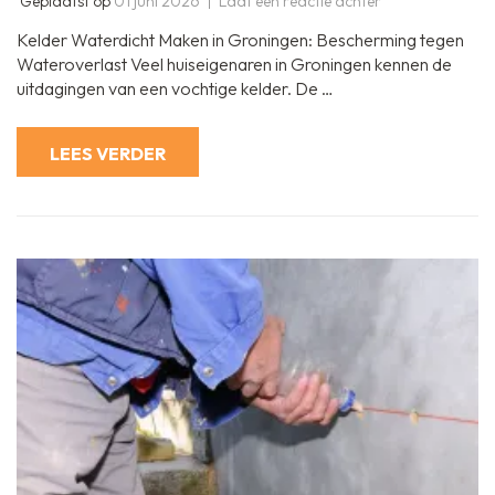
Geplaatst op
01 juni 2026
Laat een reactie achter
Kelder
Waterdicht
Kelder Waterdicht Maken in Groningen: Bescherming tegen
Maken
in
Wateroverlast Veel huiseigenaren in Groningen kennen de
Groningen:
uitdagingen van een vochtige kelder. De …
Bescherm
uw
Ondergrondse
Ruimte
LEES VERDER