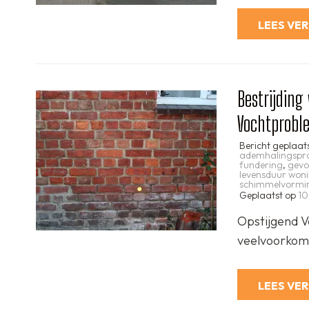
LEES VE
Bestrijding
Vochtprobl
Bericht geplaat
ademhalingspr
fundering
,
gevo
levensduur won
schimmelvormi
Geplaatst op
10
Opstijgend V
veelvoorkome
LEES VE