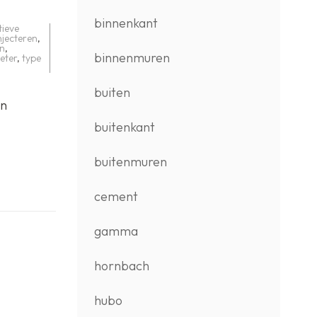
binnenkant
tieve
njecteren
,
en
,
binnenmuren
eter
,
type
buiten
an
buitenkant
buitenmuren
cement
gamma
hornbach
hubo