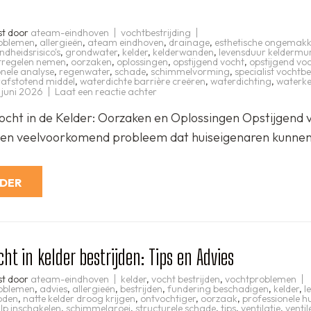
n
st door
ateam-eindhoven
vochtbestrijding
oblemen
,
allergieën
,
ateam eindhoven
,
drainage
,
esthetische ongemak
ndheidsrisico's
,
grondwater
,
kelder
,
kelderwanden
,
levensduur keldermu
regelen nemen
,
oorzaken
,
oplossingen
,
opstijgend vocht
,
opstijgend voc
onele analyse
,
regenwater
,
schade
,
schimmelvorming
,
specialist vochtbe
afstotend middel
,
waterdichte barrière creëren
,
waterdichting
,
waterke
op
 juni 2026
Laat een reactie achter
Effectief
bestrijden
ocht in de Kelder: Oorzaken en Oplossingen Opstijgend v
van
opstijgend
 een veelvoorkomend probleem dat huiseigenaren kunne
vocht
in
de
kelder:
Tips
RDER
en
oplossingen
cht in kelder bestrijden: Tips en Advies
st door
ateam-eindhoven
kelder
,
vocht bestrijden
,
vochtproblemen
oblemen
,
advies
,
allergieën
,
bestrijden
,
fundering beschadigen
,
kelder
,
l
oden
,
natte kelder droog krijgen
,
ontvochtiger
,
oorzaak
,
professionele h
lp inschakelen
,
schimmelgroei
,
structurele schade
,
tips
,
ventilatie
,
ventil