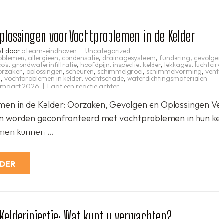
Oplossingen voor Vochtproblemen in de Kelder
st door
ateam-eindhoven
Uncategorized
oblemen
,
allergieën
,
condensatie
,
drainagesysteem
,
fundering
,
gevolge
o's
,
grondwaterinfiltratie
,
hoofdpijn
,
inspectie
,
kelder
,
lekkages
,
luchtcir
orzaken
,
oplossingen
,
scheuren
,
schimmelgroei
,
schimmelvorming
,
vent
n
,
vochtproblemen in kelder
,
vochtschade
,
waterdichtingsmaterialen
op
 maart 2026
Laat een reactie achter
Effectieve
Oplossingen
en in de Kelder: Oorzaken, Gevolgen en Oplossingen V
voor
Vochtproblemen
n worden geconfronteerd met vochtproblemen in hun ke
in
de
men kunnen …
Kelder
RDER
Kelderinjectie: Wat kunt u verwachten?