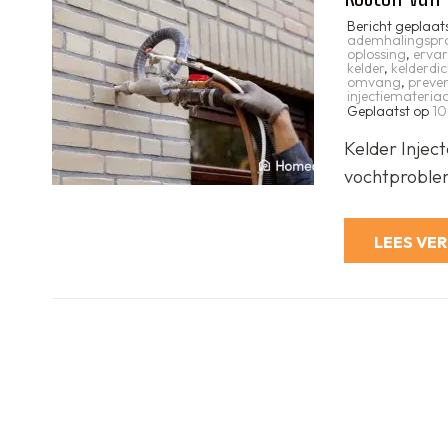
Bericht geplaat
ademhalingspr
oplossing
,
ervar
kelder
,
kelderdi
omvang
,
preven
injectiemateriaa
Geplaatst op
10
Kelder Injec
vochtproblem
LEES VE