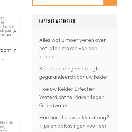
ken
,
LAATSTE ARTIKELEN
ren
ht in de
strijding
,
ringen
Alles wat u moet weten over
het laten maken van een
ocht in
kelder
n …
Kelderdichtingen: droogte
gegarandeerd voor uw kelder!
Hoe uw Kelder Effectief
Waterdicht te Maken tegen
Grondwater
Hoe houdt u uw kelder droog?
ekkende
Tips en oplossingen voor een
ulp
,
eren
,