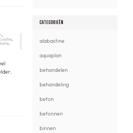
CATEGORIEËN
n
,
culatie
,
alabastine
ilatie
,
aquaplan
eel
behandelen
lder.
behandeling
beton
betonnen
binnen