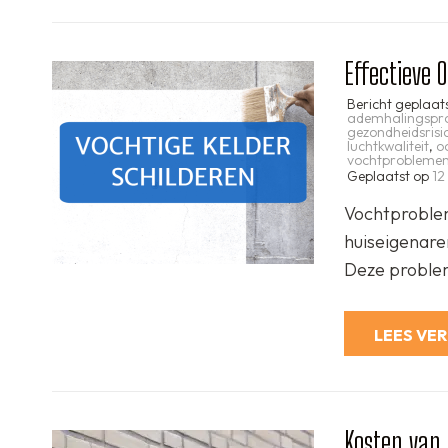
Effectieve 
Bericht geplaat
ademhalingspr
gezondheidsrisic
luchtkwaliteit
,
o
vochtprobleme
Geplaatst op
12
Vochtproblem
huiseigenare
Deze proble
LEES VE
Kosten van 