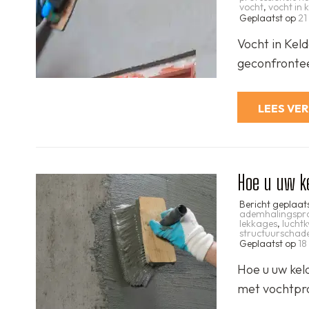
vocht
,
vocht in 
Geplaatst op
21
Vocht in Kel
geconfrontee
LEES VE
Hoe u uw ke
Bericht geplaat
ademhalingspr
lekkages
,
luchtk
structuurschad
Geplaatst op
18
Hoe u uw kel
met vochtpro