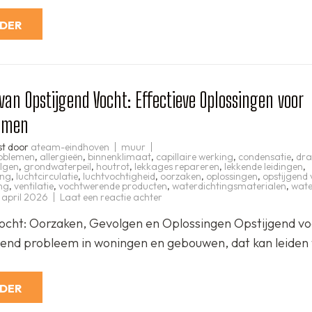
kunt
maken
RDER
 van Opstijgend Vocht: Effectieve Oplossingen voor
emen
st door
ateam-eindhoven
muur
oblemen
,
allergieën
,
binnenklimaat
,
capillaire werking
,
condensatie
,
dra
lgen
,
grondwaterpeil
,
houtrot
,
lekkages repareren
,
lekkende leidingen
,
ing
,
luchtcirculatie
,
luchtvochtigheid
,
oorzaken
,
oplossingen
,
opstijgend 
ng
,
ventilatie
,
vochtwerende producten
,
waterdichtingsmaterialen
,
wate
op
 april 2026
Laat een reactie achter
Bestrijding
van
ocht: Oorzaken, Gevolgen en Oplossingen Opstijgend voc
Opstijgend
Vocht:
nd probleem in woningen en gebouwen, dat kan leiden 
Effectieve
Oplossingen
voor
Vochtproblemen
RDER