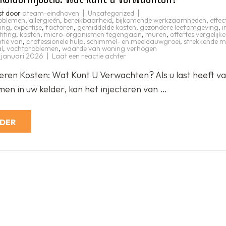
st door
ateam-eindhoven
Uncategorized
oblemen
,
allergieën
,
bereikbaarheid
,
bijkomende werkzaamheden
,
effec
ing
,
expertise
,
factoren
,
gemiddelde kosten
,
gezondere leefomgeving
,
i
chting
,
kosten
,
micro-organismen tegengaan
,
muren
,
offertes vergelijk
tie van
,
professionele hulp
,
schimmel- en meeldauwgroei
,
strekkende m
l
,
vochtproblemen
,
waarde van woning verhogen
op
 januari 2026
Laat een reactie achter
Kosten
van
teren Kosten: Wat Kunt U Verwachten? Als u last heeft v
Kelderinjectie:
Wat
en in uw kelder, kan het injecteren van …
kunt
u
verwachten?
RDER