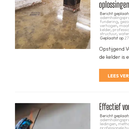
oplossinge
Bericht geplaat
ademhalingspr
fundering
,
gezo
verhogen
,
maat
kelder
,
professi
structuur
,
water
Geplaatst op
27
Opstijgend V
de kelder is
LEES VE
Effectief vo
Bericht geplaat
ademhalingspr
leidingen
,
meth
professionele hu