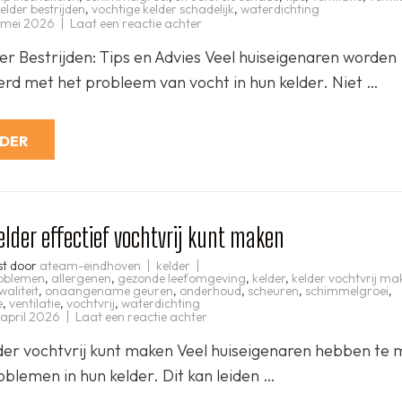
kelder bestrijden
,
vochtige kelder schadelijk
,
waterdichting
op
 mei 2026
Laat een reactie achter
Effectief
vocht
der Bestrijden: Tips en Advies Veel huiseigenaren worden
in
kelder
rd met het probleem van vocht in hun kelder. Niet …
bestrijden:
Tips
en
Advies
RDER
lder effectief vochtvrij kunt maken
st door
ateam-eindhoven
kelder
oblemen
,
allergenen
,
gezonde leefomgeving
,
kelder
,
kelder vochtvrij ma
waliteit
,
onaangename geuren
,
onderhoud
,
scheuren
,
schimmelgroei
,
e
,
ventilatie
,
vochtvrij
,
waterdichting
op
 april 2026
Laat een reactie achter
Hoe
u
der vochtvrij kunt maken Veel huiseigenaren hebben te
uw
kelder
blemen in hun kelder. Dit kan leiden …
effectief
vochtvrij