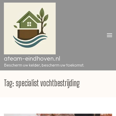
Ga
naar
inhoud
(druk
op
Enter)
ateam-eindhoven.nl
Bescherm uw kelder, bescherm uw toekomst.
Tag:
specialist vochtbestrijding