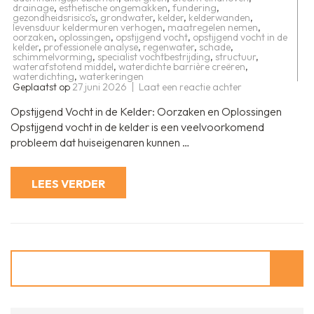
drainage
,
esthetische ongemakken
,
fundering
,
gezondheidsrisico's
,
grondwater
,
kelder
,
kelderwanden
,
levensduur keldermuren verhogen
,
maatregelen nemen
,
oorzaken
,
oplossingen
,
opstijgend vocht
,
opstijgend vocht in de
kelder
,
professionele analyse
,
regenwater
,
schade
,
schimmelvorming
,
specialist vochtbestrijding
,
structuur
,
waterafstotend middel
,
waterdichte barrière creëren
,
waterdichting
,
waterkeringen
op
Geplaatst op
27 juni 2026
Laat een reactie achter
Effectief
bestrijden
Opstijgend Vocht in de Kelder: Oorzaken en Oplossingen
van
opstijgend
Opstijgend vocht in de kelder is een veelvoorkomend
vocht
probleem dat huiseigenaren kunnen …
in
de
kelder:
Tips
LEES VERDER
en
oplossingen
Zoeken