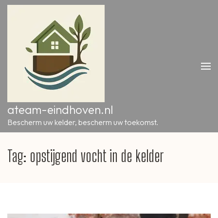
Ga
naar
inhoud
(druk
op
Enter)
ateam-eindhoven.nl
Bescherm uw kelder, bescherm uw toekomst.
Tag:
opstijgend vocht in de kelder