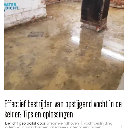
Effectief bestrijden van opstijgend vocht in de
kelder: Tips en oplossingen
Bericht geplaatst door
ateam-eindhoven
vochtbestrijding
ademhalingsproblemen
,
allergieën
,
ateam eindhoven
,