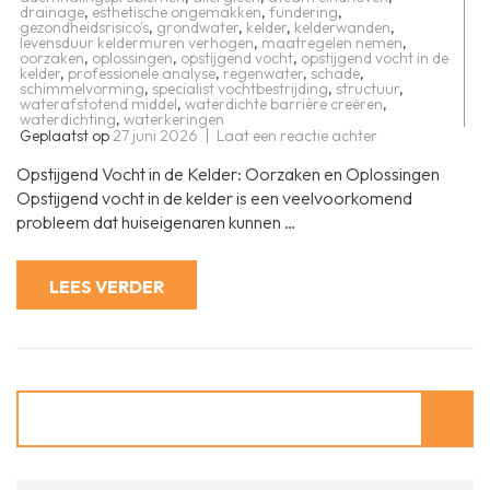
drainage
,
esthetische ongemakken
,
fundering
,
gezondheidsrisico's
,
grondwater
,
kelder
,
kelderwanden
,
levensduur keldermuren verhogen
,
maatregelen nemen
,
oorzaken
,
oplossingen
,
opstijgend vocht
,
opstijgend vocht in de
kelder
,
professionele analyse
,
regenwater
,
schade
,
schimmelvorming
,
specialist vochtbestrijding
,
structuur
,
waterafstotend middel
,
waterdichte barrière creëren
,
waterdichting
,
waterkeringen
op
Geplaatst op
27 juni 2026
Laat een reactie achter
Effectief
bestrijden
Opstijgend Vocht in de Kelder: Oorzaken en Oplossingen
van
opstijgend
Opstijgend vocht in de kelder is een veelvoorkomend
vocht
probleem dat huiseigenaren kunnen …
in
de
kelder:
Tips
LEES VERDER
en
oplossingen
Zoeken