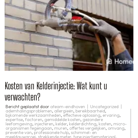
Kosten van Kelderinjectie: Wat kunt u
verwachten?
Bericht geplaatst door
ateam-eindhoven
Uncategorized
ademhalingsproblemen
,
allergieën
,
bereikbaarheid
,
bijkomende werkzaamheden
,
effectieve oplossing
,
ervaring
,
expertise
,
factoren
,
gemiddelde kosten
,
gezondere
leefomgeving
,
injecteren
,
kelder
,
kelderdichting
,
kosten
,
micro-
organismen tegengaan
,
muren
,
offertes vergelijken
,
omvang
,
preventie van
,
professionele hulp
,
schimmel- en
meeldauwgroei
,
strekkende meter
,
type injectiemateriaal
,