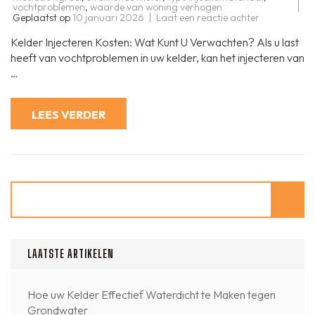
vochtproblemen
,
waarde van woning verhogen
op
Geplaatst op
10 januari 2026
Laat een reactie achter
Kosten
van
Kelder Injecteren Kosten: Wat Kunt U Verwachten? Als u last
Kelderinjectie
Wat
heeft van vochtproblemen in uw kelder, kan het injecteren van
kunt
…
u
verwachten
LEES VERDER
Zoeken
LAATSTE ARTIKELEN
Hoe uw Kelder Effectief Waterdicht te Maken tegen
Grondwater