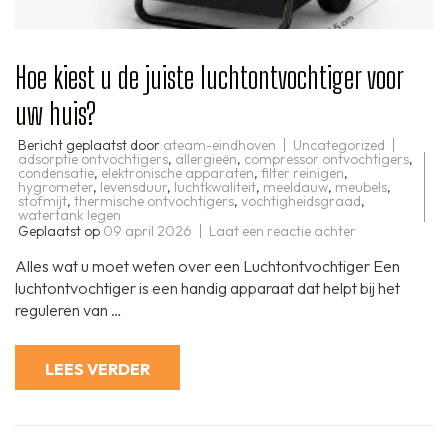
Hoe kiest u de juiste luchtontvochtiger voor
uw huis?
Bericht geplaatst door
ateam-eindhoven
Uncategorized
adsorptie ontvochtigers
,
allergieën
,
compressor ontvochtigers
,
condensatie
,
elektronische apparaten
,
filter reinigen
,
hygrometer
,
levensduur
,
luchtkwaliteit
,
meeldauw
,
meubels
,
stofmijt
,
thermische ontvochtigers
,
vochtigheidsgraad
,
watertank legen
op
Geplaatst op
09 april 2026
Laat een reactie achter
Hoe
kiest
Alles wat u moet weten over een Luchtontvochtiger Een
u
de
luchtontvochtiger is een handig apparaat dat helpt bij het
juiste
reguleren van …
luchtontvochti
voor
uw
huis?
LEES VERDER