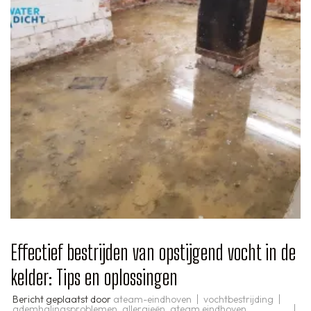
Effectief bestrijden van opstijgend vocht in de
kelder: Tips en oplossingen
Bericht geplaatst door
ateam-eindhoven
vochtbestrijding
ademhalingsproblemen
,
allergieën
,
ateam eindhoven
,