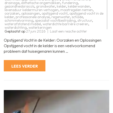
drainage
,
esthetische ongemakken
,
fundering
,
gezondheidsrisico's
,
grondwater
,
kelder
,
kelderwanden
,
levensduur keldermuren verhogen
,
maatregelen nemen
,
oorzaken
,
oplossingen
,
opstijgend vocht
,
opstijgend vocht in de
kelder
,
professionele analyse
,
regenwater
,
schade
,
schimmelvorming
,
specialist vochtbestrijding
,
structuur
,
waterafstotend middel
,
waterdichte barrière creëren
,
waterdichting
,
waterkeringen
op
Geplaatst op
27 juni 2026
Laat een reactie achter
Effectief
bestrijden
Opstijgend Vocht in de Kelder: Oorzaken en Oplossingen
van
opstijgend
Opstijgend vocht in de kelder is een veelvoorkomend
vocht
probleem dat huiseigenaren kunnen …
in
de
kelder:
Tips
LEES VERDER
en
oplossingen