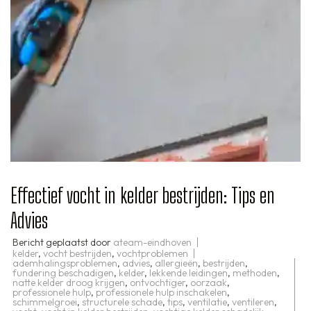
Effectief vocht in kelder bestrijden: Tips en
Advies
Bericht geplaatst door
ateam-eindhoven
kelder
,
vocht bestrijden
,
vochtproblemen
ademhalingsproblemen
,
advies
,
allergieën
,
bestrijden
,
fundering beschadigen
,
kelder
,
lekkende leidingen
,
methoden
,
natte kelder droog krijgen
,
ontvochtiger
,
oorzaak
,
professionele hulp
,
professionele hulp inschakelen
,
schimmelgroei
,
structurele schade
,
tips
,
ventilatie
,
ventileren
,