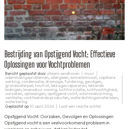
Bestrijding van Opstijgend Vocht: Effectieve
Oplossingen voor Vochtproblemen
Bericht geplaatst door
ateam-eindhoven
muur
ademhalingsproblemen
,
allergieën
,
binnenklimaat
,
capillaire
werking
,
condensatie
,
drainage
,
fundering
,
gevolgen
,
grondwaterpeil
,
houtrot
,
lekkages repareren
,
lekkende
leidingen
,
levensduur woning
,
luchtcirculatie
,
luchtvochtigheid
,
oorzaken
,
oplossingen
,
opstijgend vocht
,
schimmelvorming
,
ventilatie
,
vochtwerende producten
,
waterdichtingsmaterialen
,
waterkering
op
Geplaatst op
10 april 2026
Laat een reactie achter
Bestrijding
van
Opstijgend Vocht: Oorzaken, Gevolgen en Oplossingen
Opstijgend
Vocht:
Opstijgend vocht is een veelvoorkomend probleem in
Effectieve
woningen en gebouwen, dat kan leiden tot …