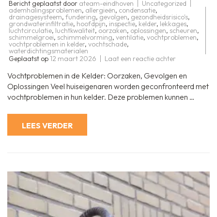
Bericht geplaatst door
ateam-eindhoven
Uncategorized
ademhalingsproblemen
,
allergieën
,
condensatie
,
drainagesysteem
,
fundering
,
gevolgen
,
gezondheidsrisico's
,
grondwaterinfiltratie
,
hoofdpijn
,
inspectie
,
kelder
,
lekkages
,
luchtcirculatie
,
luchtkwaliteit
,
oorzaken
,
oplossingen
,
scheuren
,
schimmelgroei
,
schimmelvorming
,
ventilatie
,
vochtproblemen
,
vochtproblemen in kelder
,
vochtschade
,
waterdichtingsmaterialen
op
Geplaatst op
12 maart 2026
Laat een reactie achter
Effectieve
Oplossingen
Vochtproblemen in de Kelder: Oorzaken, Gevolgen en
voor
Vochtproble
Oplossingen Veel huiseigenaren worden geconfronteerd met
in
vochtproblemen in hun kelder. Deze problemen kunnen …
de
Kelder
LEES VERDER