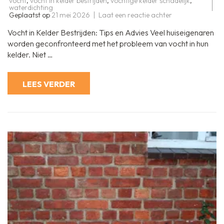
vocht
,
vocht in kelder bestrijden
,
vochtige kelder schadelijk
,
waterdichting
op
Geplaatst op
21 mei 2026
Laat een reactie achter
Effectief
vocht
Vocht in Kelder Bestrijden: Tips en Advies Veel huiseigenaren
in
kelder
worden geconfronteerd met het probleem van vocht in hun
bestrijden:
kelder. Niet …
Tips
en
Advies
LEES VERDER