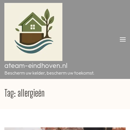
Ga
naar
inhoud
(druk
op
Enter)
ateam-eindhoven.nl
Bescherm uw kelder, bescherm uw toekomst.
Tag:
allergieën