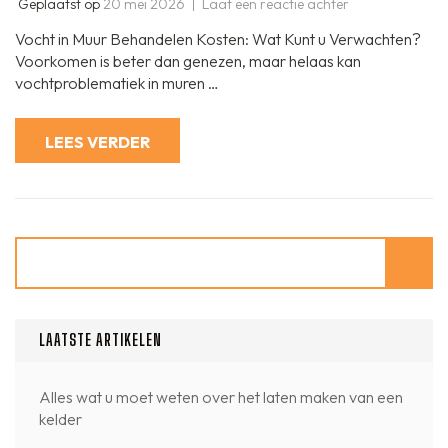
op
Geplaatst op
20 mei 2026
Laat een reactie achter
Kosten
voor
Vocht in Muur Behandelen Kosten: Wat Kunt u Verwachten?
het
Behandelen
Voorkomen is beter dan genezen, maar helaas kan
van
vochtproblematiek in muren …
Vocht
in
de
Muur
LEES VERDER
Zoeken
LAATSTE ARTIKELEN
Alles wat u moet weten over het laten maken van een
kelder