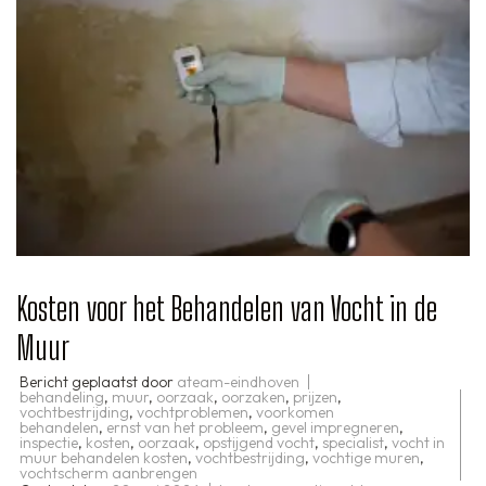
Kosten voor het Behandelen van Vocht in de
Muur
Bericht geplaatst door
ateam-eindhoven
behandeling
,
muur
,
oorzaak
,
oorzaken
,
prijzen
,
vochtbestrijding
,
vochtproblemen
,
voorkomen
behandelen
,
ernst van het probleem
,
gevel impregneren
,
inspectie
,
kosten
,
oorzaak
,
opstijgend vocht
,
specialist
,
vocht in
muur behandelen kosten
,
vochtbestrijding
,
vochtige muren
,
vochtscherm aanbrengen