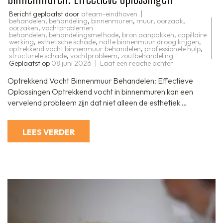
Bericht geplaatst door
ateam-eindhoven
behandelen
,
behandeling
,
binnenmuren
,
muur
,
oorzaak
,
oorzaken
,
vochtproblemen
behandelen
,
behandelingsmethode
,
bron aanpakken
,
capillaire
werking
,
esthetische schade
,
natte binnenmuur droog krijgen
,
optrekkend vocht binnenmuur behandelen
,
professionele hulp
,
structurele schade
,
vochtprobleem
,
zoutbehandeling
op
Geplaatst op
08 juni 2026
Laat een reactie achter
Behandeling
van
Optrekkend Vocht Binnenmuur Behandelen: Effectieve
optrekkend
vocht
Oplossingen Optrekkend vocht in binnenmuren kan een
in
vervelend probleem zijn dat niet alleen de esthetiek …
binnenmuren:
Effectieve
oplossingen
LEES VERDER