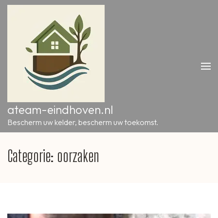
Ga
naar
inhoud
(druk
op
Enter)
ateam-eindhoven.nl
Bescherm uw kelder, bescherm uw toekomst.
Categorie:
oorzaken