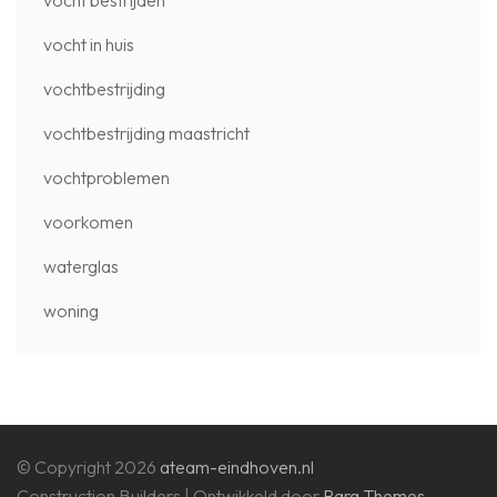
vocht in huis
vochtbestrijding
vochtbestrijding maastricht
vochtproblemen
voorkomen
waterglas
woning
© Copyright 2026
ateam-eindhoven.nl
Construction Builders | Ontwikkeld door
Rara Themes