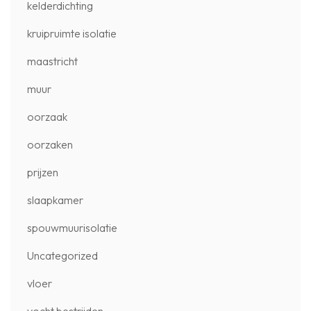
kelderdichting
kruipruimte isolatie
maastricht
muur
oorzaak
oorzaken
prijzen
slaapkamer
spouwmuurisolatie
Uncategorized
vloer
vocht bestrijden