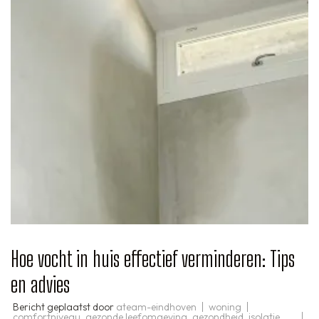
Hoe vocht in huis effectief verminderen: Tips
en advies
Bericht geplaatst door
ateam-eindhoven
woning
comfortniveau
,
gezonde leefomgeving
,
gezondheid
,
isolatie
,