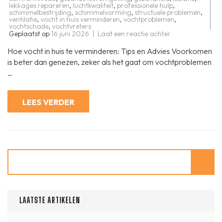
lekkages repareren
,
luchtkwaliteit
,
professionele hulp
,
schimmelbestrijding
,
schimmelvorming
,
structuele problemen
,
ventilatie
,
vocht in huis verminderen
,
vochtproblemen
,
vochtschade
,
vochtvreters
op
Geplaatst op
16 juni 2026
Laat een reactie achter
Hoe
vocht
Hoe vocht in huis te verminderen: Tips en Advies Voorkomen
in
huis
is beter dan genezen, zeker als het gaat om vochtproblemen
effectief
…
verminderen:
Tips
en
advies
LEES VERDER
Zoeken
LAATSTE ARTIKELEN