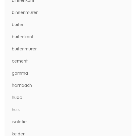
binnenkant
binnenmuren
buiten
buitenkant
buitenmuren
cement
gamma
hornbach
hubo
huis
isolatie
kelder