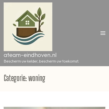
Ga
naar
inhoud
(druk
op
Enter)
ateam-eindhoven.nl
Bescherm uw kelder, bescherm uw toekomst.
Categorie:
woning