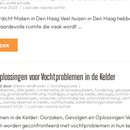
en
,
waterschade
op
 mei 2026
Laat een reactie achter
Kelder
Waterdicht
dicht Maken in Den Haag Veel huizen in Den Haag hebb
Maken
in
waardevolle ruimte die vaak wordt …
Den
Haag:
Tips
en
Advies
RDER
Oplossingen voor Vochtproblemen in de Kelder
st door
ateam-eindhoven
Uncategorized
oblemen
,
allergieën
,
condensatie
,
drainagesysteem
,
fundering
,
gevolge
o's
,
grondwaterinfiltratie
,
hoofdpijn
,
inspectie
,
kelder
,
lekkages
,
luchtcir
orzaken
,
oplossingen
,
scheuren
,
schimmelgroei
,
schimmelvorming
,
vent
n
,
vochtproblemen in kelder
,
vochtschade
,
waterdichtingsmaterialen
op
 maart 2026
Laat een reactie achter
Effectieve
Oplossingen
en in de Kelder: Oorzaken, Gevolgen en Oplossingen V
voor
Vochtproblemen
n worden geconfronteerd met vochtproblemen in hun ke
in