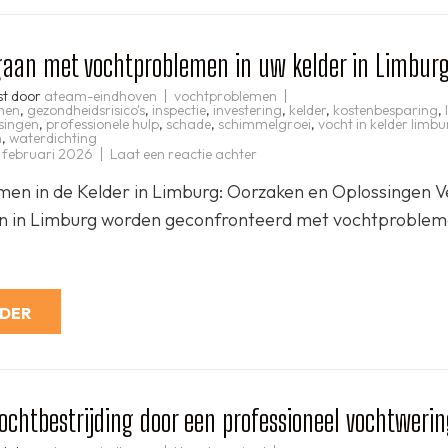
gaan met vochtproblemen in uw kelder in Limbur
st door
ateam-eindhoven
vochtproblemen
men
,
gezondheidsrisico's
,
inspectie
,
investering
,
kelder
,
kostenbesparing
,
singen
,
professionele hulp
,
schade
,
schimmelgroei
,
vocht in kelder limb
n
,
waterdichting
op
 februari 2026
Laat een reactie achter
Hoe
om
en in de Kelder in Limburg: Oorzaken en Oplossingen V
te
gaan
n in Limburg worden geconfronteerd met vochtproblem
met
vochtproblemen
in
uw
kelder
in
Limburg
RDER
vochtbestrijding door een professioneel vochtwerin