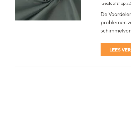
Geplaatst op
22
De Voordelen
problemen z
schimmelvo
LEES VE