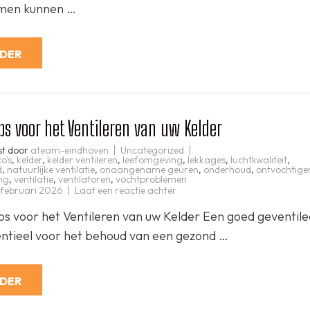
de
men kunnen …
Kelder
RDER
ps voor het Ventileren van uw Kelder
st door
ateam-eindhoven
Uncategorized
o's
,
kelder
,
kelder ventileren
,
leefomgeving
,
lekkages
,
luchtkwaliteit
,
d
,
natuurlijke ventilatie
,
onaangename geuren
,
onderhoud
,
ontvochtige
ng
,
ventilatie
,
ventilatoren
,
vochtproblemen
op
 februari 2026
Laat een reactie achter
Optimale
Tips
ips voor het Ventileren van uw Kelder Een goed geventil
voor
het
sentieel voor het behoud van een gezond …
Ventileren
van
uw
Kelder
RDER