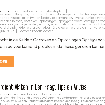
n
st door
ateam-eindhoven
vochtbestrijding
oblemen
,
allergieën
,
ateam eindhoven
,
drainage
,
esthetische ongemak
ndheidsrisico's
,
grondwater
,
kelder
,
kelderwanden
,
levensduur keldermu
regelen nemen
,
oorzaken
,
oplossingen
,
opstijgend vocht
,
opstijgend voc
onele analyse
,
regenwater
,
schade
,
schimmelvorming
,
specialist vochtbe
afstotend middel
,
waterdichte barrière creëren
,
waterdichting
,
waterke
op
 juni 2026
Laat een reactie achter
Effectief
bestrijden
ocht in de Kelder: Oorzaken en Oplossingen Opstijgend v
van
opstijgend
 een veelvoorkomend probleem dat huiseigenaren kunne
vocht
in
de
kelder:
Tips
RDER
en
oplossingen
rdicht Maken in Den Haag: Tips en Advies
st door
ateam-eindhoven
Uncategorized
erialen
,
den haag
,
drainage systemen
,
eigendommen
,
energie bespare
o's
,
isolatie
,
kelder
,
kelder waterdicht maken den haag
,
kelderafdichtin
lp
,
schade
,
schimmelvorming
,
ventilatie
,
vochtproblemen
,
waarde ver