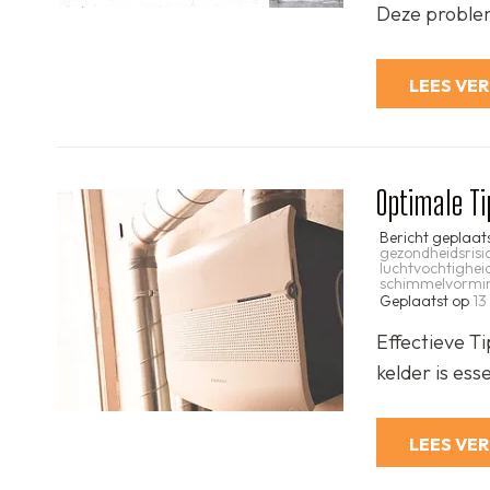
Deze proble
LEES VE
Optimale Ti
Bericht geplaat
gezondheidsrisic
luchtvochtighei
schimmelvormi
Geplaatst op
13
Effectieve T
kelder is es
LEES VE