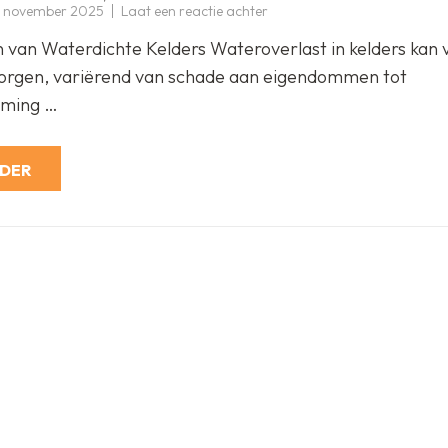
op
 november 2025
Laat een reactie achter
Ontdek
de
 van Waterdichte Kelders Wateroverlast in kelders kan 
Voordelen
van
orgen, variërend van schade aan eigendommen tot
een
Waterdichte
rming …
Kelder
RDER