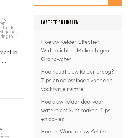
ken
,
LAATSTE ARTIKELEN
ren
ht in de
strijding
,
ringen
Hoe uw Kelder Effectief
Waterdicht te Maken tegen
ocht in
Grondwater
n …
Hoe houdt u uw kelder droog?
Tips en oplossingen voor een
vochtvrije ruimte
Hoe u uw kelder doorvoer
waterdicht kunt maken: Tips
en advies
n
,
Hoe en Waarom uw Kelder
g
,
hogen
,