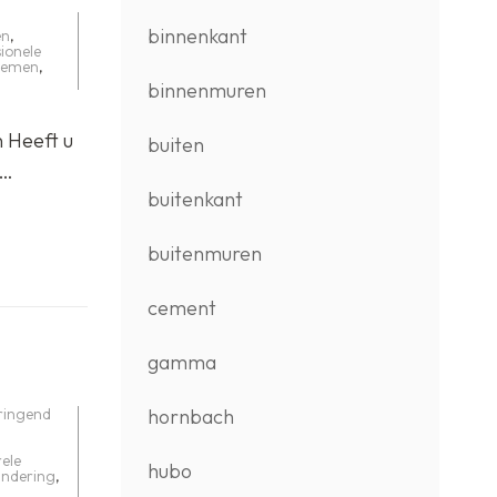
binnenkant
en
,
ionele
lemen
,
binnenmuren
n Heeft u
buiten
 …
buitenkant
buitenmuren
cement
gamma
hornbach
ringend
rele
hubo
ndering
,