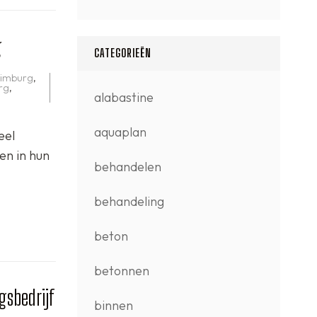
g
CATEGORIEËN
limburg
,
urg
,
alabastine
aquaplan
eel
en in hun
behandelen
behandeling
beton
betonnen
gsbedrijf
binnen