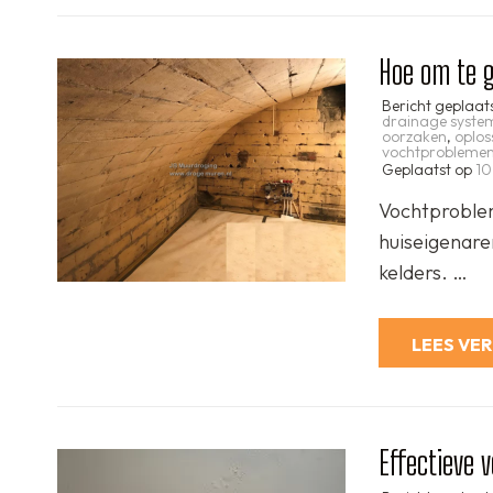
Hoe om te 
Bericht geplaat
drainage syste
oorzaken
,
oplos
vochtprobleme
Geplaatst op
10
Vochtproblem
huiseigenare
kelders. …
LEES VE
Effectieve 