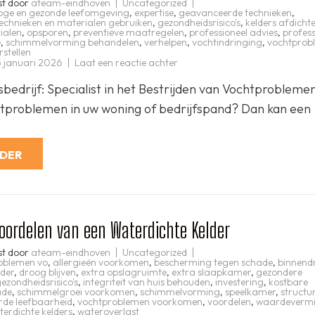
st door
ateam-eindhoven
Uncategorized
oge en gezonde leefomgeving
,
expertise
,
geavanceerde technieken
,
echnieken en materialen gebruiken
,
gezondheidsrisico's
,
kelders afdicht
ialen
,
opsporen
,
preventieve maatregelen
,
professioneel advies
,
profess
e
,
schimmelvorming behandelen
,
verhelpen
,
vochtindringing
,
vochtprob
stellen
op
 januari 2026
Laat een reactie achter
Effectieve
vochtbestrijding
bedrijf: Specialist in het Bestrijden van Vochtprobleme
door
een
htproblemen in uw woning of bedrijfspand? Dan kan een
professioneel
vochtweringsbedrijf
RDER
oordelen van een Waterdichte Kelder
st door
ateam-eindhoven
Uncategorized
oblemen vo
,
allergieën voorkomen
,
bescherming tegen schade
,
binnend
lder
,
droog blijven
,
extra opslagruimte
,
extra slaapkamer
,
gezondere
ezondheidsrisico's
,
integriteit van huis behouden
,
investering
,
kostbare
ade
,
schimmelgroei voorkomen
,
schimmelvorming
,
speelkamer
,
structu
rde leefbaarheid
,
vochtproblemen voorkomen
,
voordelen
,
waardevermi
terdichte kelders
,
wateroverlast