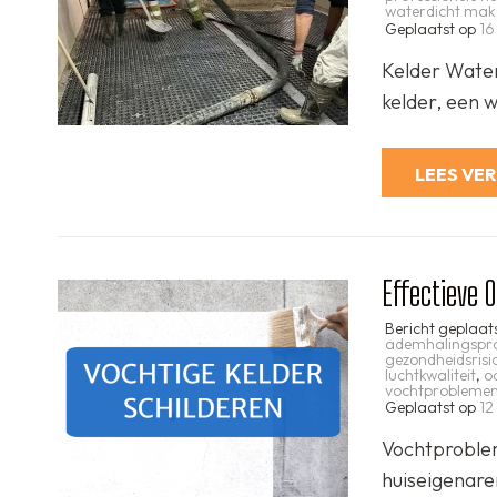
waterdicht mak
Geplaatst op
16
Kelder Water
kelder, een 
LEES VE
Effectieve 
Bericht geplaat
ademhalingspr
gezondheidsrisic
luchtkwaliteit
,
o
vochtprobleme
Geplaatst op
12
Vochtproblem
huiseigenare