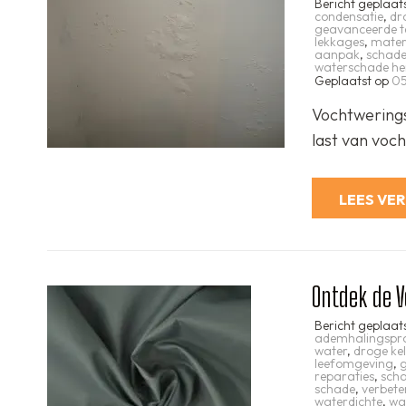
Bericht geplaat
condensatie
,
dr
geavanceerde t
lekkages
,
mater
aanpak
,
schad
waterschade her
Geplaatst op
05
Vochtwerings
last van voc
LEES VE
Ontdek de V
Bericht geplaat
ademhalingspr
water
,
droge ke
leefomgeving
,
g
reparaties
,
sch
schade
,
verbete
waterdichte
,
wa