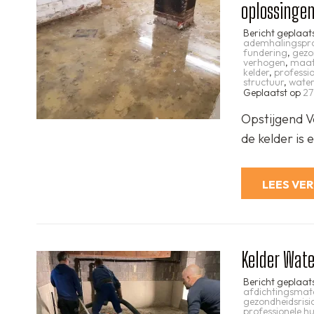
oplossinge
Bericht geplaat
ademhalingspr
fundering
,
gezo
verhogen
,
maat
kelder
,
professi
structuur
,
water
Geplaatst op
27
Opstijgend V
de kelder is
LEES VE
Kelder Wate
Bericht geplaat
afdichtingsmat
gezondheidsrisic
professionele hu