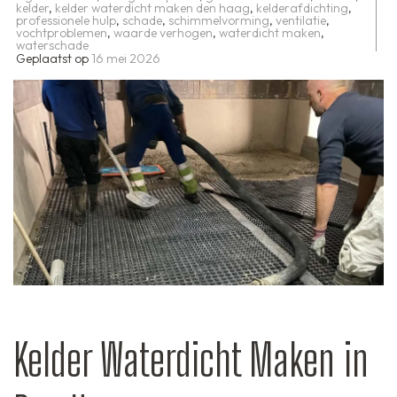
kelder
,
kelder waterdicht maken den haag
,
kelderafdichting
,
professionele hulp
,
schade
,
schimmelvorming
,
ventilatie
,
vochtproblemen
,
waarde verhogen
,
waterdicht maken
,
waterschade
Geplaatst op
16 mei 2026
Kelder Waterdicht Maken in