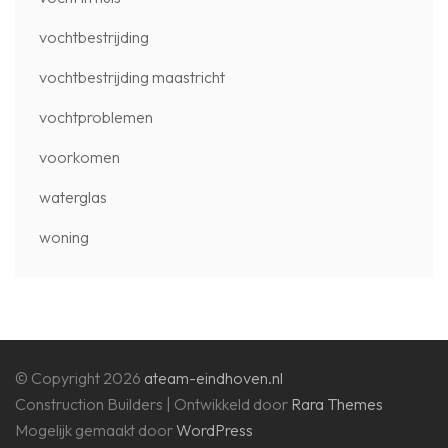
vochtbestrijding
vochtbestrijding maastricht
vochtproblemen
voorkomen
waterglas
woning
© Copyright 2026
ateam-eindhoven.nl
Construction Builders | Ontwikkeld door
Rara Themes
Mogelijk gemaakt door
WordPress