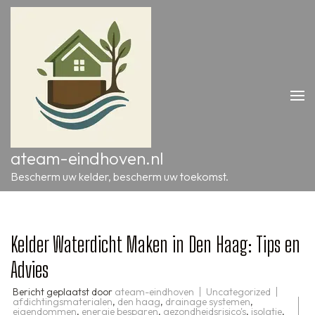
Ga
naar
inhoud
(druk
op
Enter)
ateam-eindhoven.nl
Bescherm uw kelder, bescherm uw toekomst.
Kelder Waterdicht Maken in Den Haag: Tips en
Advies
Bericht geplaatst door
ateam-eindhoven
Uncategorized
afdichtingsmaterialen
,
den haag
,
drainage systemen
,
eigendommen
,
energie besparen
,
gezondheidsrisico's
,
isolatie
,