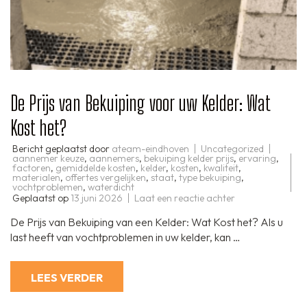
De Prijs van Bekuiping voor uw Kelder: Wat
Kost het?
Bericht geplaatst door
ateam-eindhoven
Uncategorized
aannemer keuze
,
aannemers
,
bekuiping kelder prijs
,
ervaring
,
factoren
,
gemiddelde kosten
,
kelder
,
kosten
,
kwaliteit
,
materialen
,
offertes vergelijken
,
staat
,
type bekuiping
,
vochtproblemen
,
waterdicht
op
Geplaatst op
13 juni 2026
Laat een reactie achter
De
Prijs
De Prijs van Bekuiping van een Kelder: Wat Kost het? Als u
van
Bekuiping
last heeft van vochtproblemen in uw kelder, kan …
voor
uw
Kelder:
Wat
LEES VERDER
Kost
het?