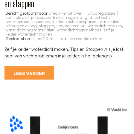
en stappen
Bericht geplaatst door
ateam-eindhoven
Uncategorized
controle over proces
,
controleer regelmatig
,
direct actie
ondernemen
,
inspecteer
,
kelder
,
kosten besparen
,
materialen
,
schoon en droog
,
stappen
,
tips
,
voldoening
,
waterdicht maken
,
waterdichtingsmaterialen
,
waterdichtingsmethode
,
zelf je
kelder waterdicht maken
op
Geplaatst op
12 juni 2026
Laat een reactie achter
Zelf
je
Zelf je kelder waterdicht maken: Tips en Stappen Als je last
kelder
effectief
hebt van vochtproblemen in je kelder, is het belangrijk …
waterdicht
maken:
Tips
en
LEES VERDER
stappen