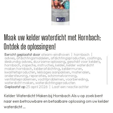
Maak uw kelder waterdicht met Hornbach:
Ontdek de oplossingen!
Bericht geplaatst door
ateam-eindhoven
hornbach
advies
,
afdichtingsmiddelen
,
afdichtingsproducten
,
coatings
,
deskundig advies
,
duurzame oplossing
,
geschikt voor kelders
,
hornbach
,
inspectie
,
instructies
,
kelder
,
kelder waterdicht
maken hornbach
,
kelderafdichting
,
keldermuren
,
kwaliteitsproducten
,
lekkages aanpakken
,
materialen
,
ondersteuning
,
reparaties
,
schimmelvorming
,
ventilatieproblemen
,
vochtproblemen
,
voorbereiding
,
waterdicht maken
,
waterdichtingsproducten
op
Geplaatst op
25 april 2026
Laat een reactie achter
Maak
uw
Kelder Waterdicht Maken bij Hornbach Als u op zoek bent
kelder
waterdicht
naar een betrouwbare en betaalbare oplossing om uw kelder
met
waterdicht …
Hornbach:
Ontdek