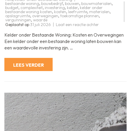
bestaande woning
,
bouwbedrijf
,
bouwen
,
bouwmaterialen
,
budget
,
complexiteit
,
investering
,
kelder
,
kelder onder
bestaande woning kosten
,
kosten
,
leefruimte
,
materialen
,
opslagruimte
,
overwegingen
,
toekomstige plannen
,
vergunningen
,
waarde
op
Geplaatst op
31 juli 2026
Laat een reactie achter
Kosten
van
Kelder onder Bestaande Woning: Kosten en Overwegingen
het
bouwen
Een kelder onder een bestaande woning laten bouwen kan
van
een waardevolle investering zijn. …
een
kelder
onder
een
LEES VERDER
bestaande
woning