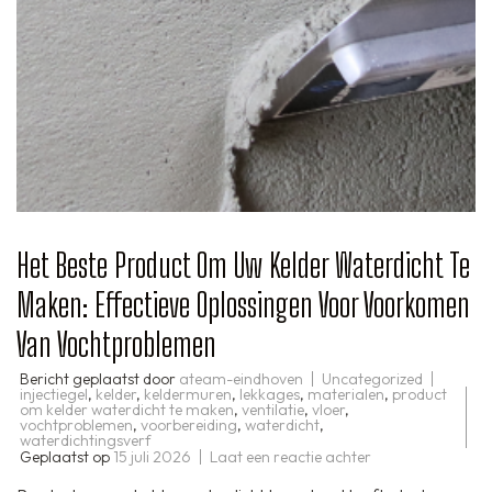
Het Beste Product Om Uw Kelder Waterdicht Te
Maken: Effectieve Oplossingen Voor Voorkomen
Van Vochtproblemen
Bericht geplaatst door
ateam-eindhoven
Uncategorized
injectiegel
,
kelder
,
keldermuren
,
lekkages
,
materialen
,
product
om kelder waterdicht te maken
,
ventilatie
,
vloer
,
vochtproblemen
,
voorbereiding
,
waterdicht
,
waterdichtingsverf
op
Geplaatst op
15 juli 2026
Laat een reactie achter
Het
Beste