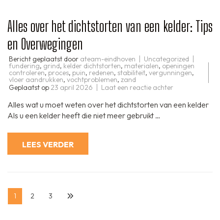
Alles over het dichtstorten van een kelder: Tips
en Overwegingen
Bericht geplaatst door
ateam-eindhoven
Uncategorized
fundering
,
grind
,
kelder dichtstorten
,
materialen
,
openingen
controleren
,
proces
,
puin
,
redenen
,
stabiliteit
,
vergunningen
,
vloer aandrukken
,
vochtproblemen
,
zand
op
Geplaatst op
23 april 2026
Laat een reactie achter
Alles
over
Alles wat u moet weten over het dichtstorten van een kelder
het
dichtstorten
Als u een kelder heeft die niet meer gebruikt …
van
een
kelder:
Tips
LEES VERDER
en
Overwegingen
Berichten
Pagina
Pagina
Pagina
1
2
3
paginering