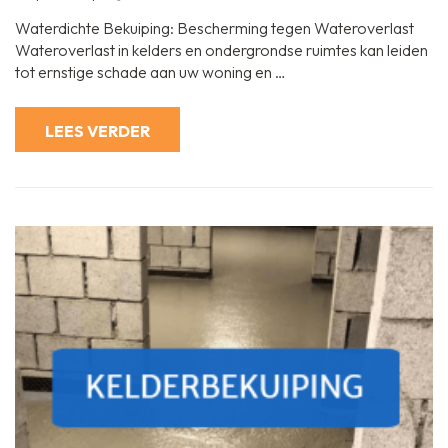
Effectieve
Waterdichte
Waterdichte Bekuiping: Bescherming tegen Wateroverlast
Bekuiping
voor
Wateroverlast in kelders en ondergrondse ruimtes kan leiden
Droge
tot ernstige schade aan uw woning en …
Kelders
LEES VERDER