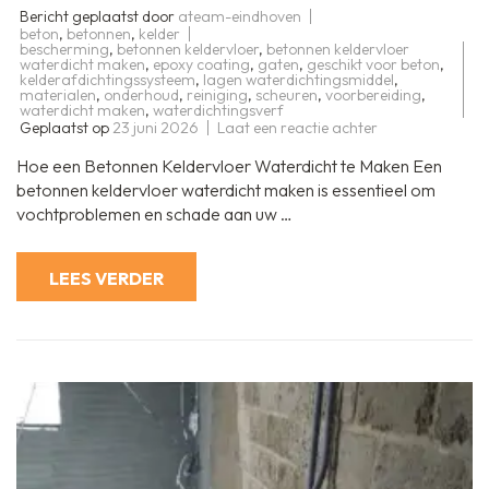
Bericht geplaatst door
ateam-eindhoven
beton
,
betonnen
,
kelder
bescherming
,
betonnen keldervloer
,
betonnen keldervloer
waterdicht maken
,
epoxy coating
,
gaten
,
geschikt voor beton
,
kelderafdichtingssysteem
,
lagen waterdichtingsmiddel
,
materialen
,
onderhoud
,
reiniging
,
scheuren
,
voorbereiding
,
waterdicht maken
,
waterdichtingsverf
op
Geplaatst op
23 juni 2026
Laat een reactie achter
Hoe
uw
Hoe een Betonnen Keldervloer Waterdicht te Maken Een
Betonnen
Keldervloer
betonnen keldervloer waterdicht maken is essentieel om
Effectief
vochtproblemen en schade aan uw …
Waterdicht
te
Maken
LEES VERDER