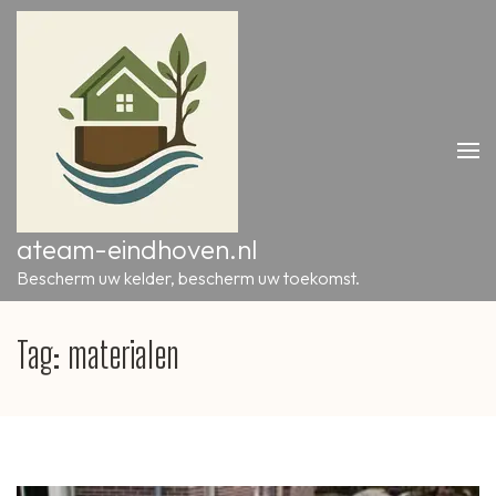
Ga
naar
inhoud
(druk
op
Enter)
ateam-eindhoven.nl
Bescherm uw kelder, bescherm uw toekomst.
Tag:
materialen