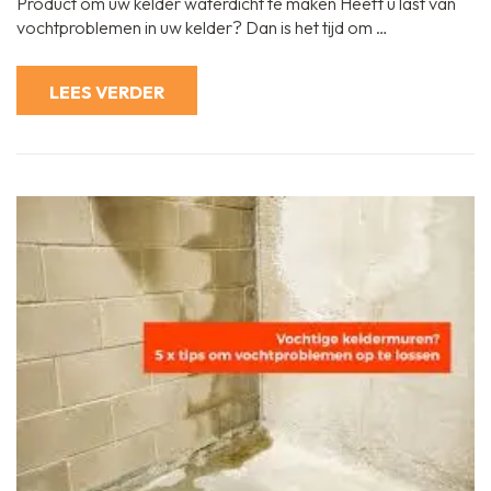
Product om uw kelder waterdicht te maken Heeft u last van
Product
Om
vochtproblemen in uw kelder? Dan is het tijd om …
Uw
Kelder
Waterdicht
Te
LEES VERDER
Maken:
Effectieve
Oplossingen
Voor
Voorkomen
Van
Vochtproblemen