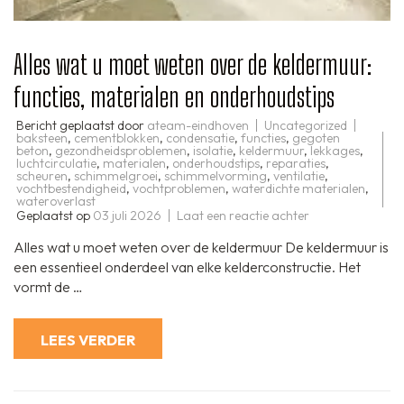
Alles wat u moet weten over de keldermuur:
functies, materialen en onderhoudstips
Bericht geplaatst door
ateam-eindhoven
Uncategorized
baksteen
,
cementblokken
,
condensatie
,
functies
,
gegoten
beton
,
gezondheidsproblemen
,
isolatie
,
keldermuur
,
lekkages
,
luchtcirculatie
,
materialen
,
onderhoudstips
,
reparaties
,
scheuren
,
schimmelgroei
,
schimmelvorming
,
ventilatie
,
vochtbestendigheid
,
vochtproblemen
,
waterdichte materialen
,
wateroverlast
op
Geplaatst op
03 juli 2026
Laat een reactie achter
Alles
wat
Alles wat u moet weten over de keldermuur De keldermuur is
u
moet
een essentieel onderdeel van elke kelderconstructie. Het
weten
vormt de …
over
de
keldermuur:
functies,
LEES VERDER
materialen
en
onderhoudstips