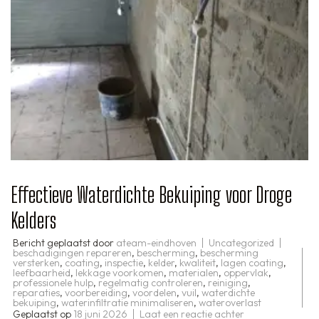
Effectieve Waterdichte Bekuiping voor Droge
Kelders
Bericht geplaatst door
ateam-eindhoven
Uncategorized
beschadigingen repareren
,
bescherming
,
bescherming
versterken
,
coating
,
inspectie
,
kelder
,
kwaliteit
,
lagen coating
,
leefbaarheid
,
lekkage voorkomen
,
materialen
,
oppervlak
,
professionele hulp
,
regelmatig controleren
,
reiniging
,
reparaties
,
voorbereiding
,
voordelen
,
vuil
,
waterdichte
bekuiping
,
waterinfiltratie minimaliseren
,
wateroverlast
op
Geplaatst op
18 juni 2026
Laat een reactie achter