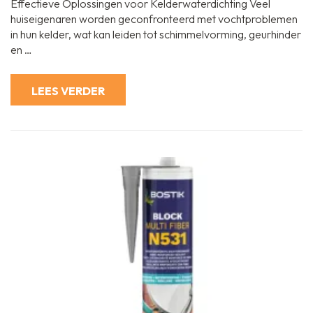
Effectieve Oplossingen voor Kelderwaterdichting Veel
Kelder
Droog
huiseigenaren worden geconfronteerd met vochtproblemen
en
in hun kelder, wat kan leiden tot schimmelvorming, geurhinder
Veilig
met
en …
Kelderwaterdich
NL
LEES VERDER