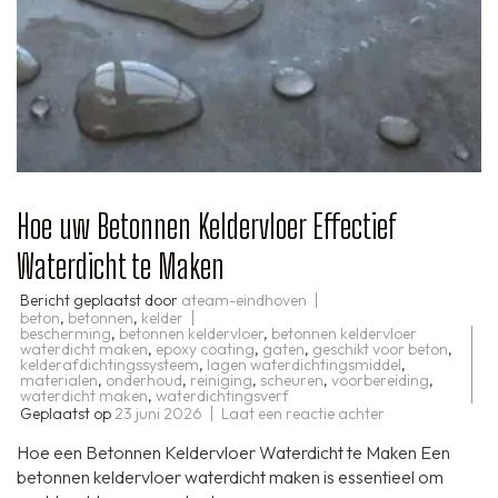
Hoe uw Betonnen Keldervloer Effectief
Waterdicht te Maken
Bericht geplaatst door
ateam-eindhoven
beton
,
betonnen
,
kelder
bescherming
,
betonnen keldervloer
,
betonnen keldervloer
waterdicht maken
,
epoxy coating
,
gaten
,
geschikt voor beton
,
kelderafdichtingssysteem
,
lagen waterdichtingsmiddel
,
materialen
,
onderhoud
,
reiniging
,
scheuren
,
voorbereiding
,
waterdicht maken
,
waterdichtingsverf
op
Geplaatst op
23 juni 2026
Laat een reactie achter
Hoe
uw
Hoe een Betonnen Keldervloer Waterdicht te Maken Een
Betonnen
Keldervloer
betonnen keldervloer waterdicht maken is essentieel om
Effectief