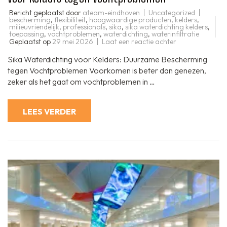
Bericht geplaatst door
ateam-eindhoven
Uncategorized
bescherming
,
flexibiliteit
,
hoogwaardige producten
,
kelders
,
milieuvriendelijk
,
professionals
,
sika
,
sika waterdichting kelders
,
toepassing
,
vochtproblemen
,
waterdichting
,
waterinfiltratie
op
Geplaatst op
29 mei 2026
Laat een reactie achter
Sika
Waterdichting:
Sika Waterdichting voor Kelders: Duurzame Bescherming
Effectieve
Bescherming
tegen Vochtproblemen Voorkomen is beter dan genezen,
voor
zeker als het gaat om vochtproblemen in …
Kelders
tegen
Vochtprobleme
LEES VERDER