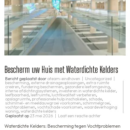
Bescherm uw Huis met Waterdichte Kelders
Bericht geplaatst door
ateam-eindhoven
Uncategorized
bescherming
,
externe drainageoplossingen
,
extra ruimte
creëren
,
fundering beschermen
,
gezondere leefomgeving
,
interne afdichtingssystemen
,
investeren in waterdichte kelder
,
leefbaarheid
,
leefruimte
,
luchtkwaliteit verbeteren
,
opslagruimte
,
professionele hulp inschakelen
,
schade
,
schimmel- en meeldauwgroei voorkomen
,
schimmelgroei
,
vochtproblemen
,
vochtschade voorkomen
,
waardeverhoging
woning
,
waterdichte kelders
op
Geplaatst op
23 mei 2026
Laat een reactie achter
Bescherm
uw
Waterdichte Kelders: Bescherming tegen Vochtproblemen
Huis