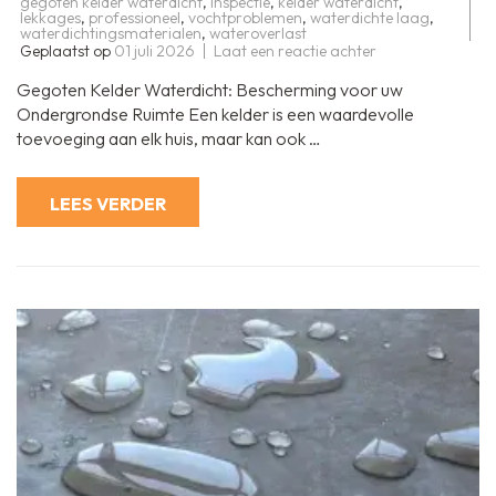
gegoten kelder waterdicht
,
inspectie
,
kelder waterdicht
,
lekkages
,
professioneel
,
vochtproblemen
,
waterdichte laag
,
waterdichtingsmaterialen
,
wateroverlast
op
Geplaatst op
01 juli 2026
Laat een reactie achter
Hoe
gegoten
Gegoten Kelder Waterdicht: Bescherming voor uw
kelder
waterdichting
Ondergrondse Ruimte Een kelder is een waardevolle
uw
toevoeging aan elk huis, maar kan ook …
ondergrondse
ruimte
beschermt
LEES VERDER