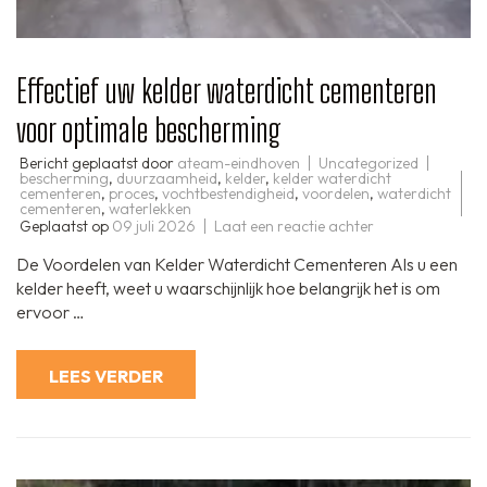
Effectief uw kelder waterdicht cementeren
voor optimale bescherming
Bericht geplaatst door
ateam-eindhoven
Uncategorized
bescherming
,
duurzaamheid
,
kelder
,
kelder waterdicht
cementeren
,
proces
,
vochtbestendigheid
,
voordelen
,
waterdicht
cementeren
,
waterlekken
op
Geplaatst op
09 juli 2026
Laat een reactie achter
Effectief
uw
De Voordelen van Kelder Waterdicht Cementeren Als u een
kelder
waterdicht
kelder heeft, weet u waarschijnlijk hoe belangrijk het is om
cementeren
ervoor …
voor
optimale
bescherming
LEES VERDER