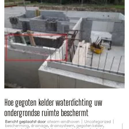
Hoe gegoten kelder waterdichting uw
ondergrondse ruimte beschermt
Bericht geplaatst door
ateam-eindhoven
Uncategorized
bescherming
,
drainage
,
drainsysteem
,
gegoten kelder
,