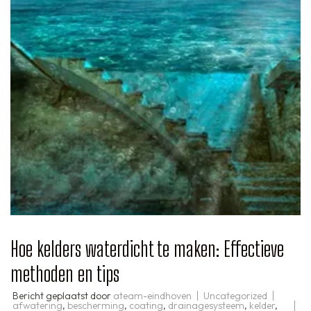
Hoe kelders waterdicht te maken: Effectieve
methoden en tips
Bericht geplaatst door
ateam-eindhoven
Uncategorized
afwatering
,
bescherming
,
coating
,
drainagesysteem
,
kelder
,