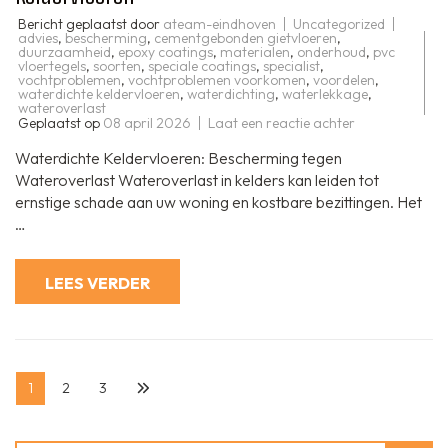
Bericht geplaatst door
ateam-eindhoven
Uncategorized
advies
,
bescherming
,
cementgebonden gietvloeren
,
duurzaamheid
,
epoxy coatings
,
materialen
,
onderhoud
,
pvc
vloertegels
,
soorten
,
speciale coatings
,
specialist
,
vochtproblemen
,
vochtproblemen voorkomen
,
voordelen
,
waterdichte keldervloeren
,
waterdichting
,
waterlekkage
,
wateroverlast
op
Geplaatst op
08 april 2026
Laat een reactie achter
Bescherm
uw
Waterdichte Keldervloeren: Bescherming tegen
Kelder
met
Wateroverlast Wateroverlast in kelders kan leiden tot
Waterdichte
ernstige schade aan uw woning en kostbare bezittingen. Het
Keldervloeren
…
LEES VERDER
Berichten
Pagina
Pagina
Pagina
1
2
3
paginering