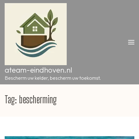
Ga
naar
inhoud
(druk
op
Enter)
ateam-eindhoven.nl
Bescherm uw kelder, bescherm uw toekomst.
Tag:
bescherming