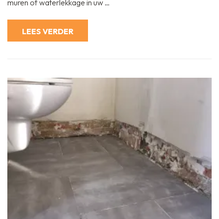
muren of waterlekkage in uw …
Mortel
tegen
Binnendringend
Water
LEES VERDER