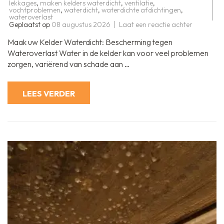
lekkages
,
maken kelders waterdicht
,
ventilatie
,
vochtproblemen
,
waterdicht
,
waterdichte afdichtingen
,
wateroverlast
op
Geplaatst op
08 augustus 2026
Laat een reactie achter
Hoe
kelders
Maak uw Kelder Waterdicht: Bescherming tegen
waterdich
te
Wateroverlast Water in de kelder kan voor veel problemen
maken:
zorgen, variërend van schade aan …
Effectieve
methoden
en
tips
LEES VERDER