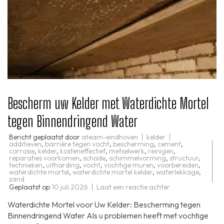
Bescherm uw Kelder met Waterdichte Mortel
tegen Binnendringend Water
Bericht geplaatst door
ateam-eindhoven
kelder
additieven
,
barrière tegen vocht
,
bescherming
,
cement
,
corrosie
,
kelder
,
kosteneffectief
,
metselwerk
,
reinigen
,
reparaties voorkomen
,
schade
,
schimmelvorming
,
structuur
,
technieken
,
uitharding
,
vocht
,
vochtige muren
,
voorbereiden
,
waterdichte mortel
,
waterdichte mortel kelder
,
waterlekkage
,
zand
op
Geplaatst op
10 juli 2026
Laat een reactie achter
Bescherm
uw
Waterdichte Mortel voor Uw Kelder: Bescherming tegen
Kelder
met
Binnendringend Water Als u problemen heeft met vochtige
Waterdichte