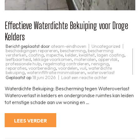
Effectieve Waterdichte Bekuiping voor Droge
Kelders
Bericht geplaatst door
ateam-eindhoven
Uncategorized
beschadigingen repareren
,
bescherming
,
bescherming
versterken
,
coating
,
inspectie
,
kelder
,
kwaliteit
,
lagen coating
,
leefbaarheid
,
lekkage voorkomen
,
materialen
,
oppervlak
,
professionele hulp
,
regelmatig controleren
,
reiniging
,
reparaties
,
voorbereiding
,
voordelen
,
vuil
,
waterdichte
bekuiping
,
waterinfiltratie minimaliseren
,
wateroverlast
op
Geplaatst op
18 juni 2026
Laat een reactie achter
Effectieve
Waterdichte
Waterdichte Bekuiping: Bescherming tegen Wateroverlast
Bekuiping
voor
Wateroverlast in kelders en ondergrondse ruimtes kan leiden
Droge
tot ernstige schade aan uw woning en …
Kelders
LEES VERDER