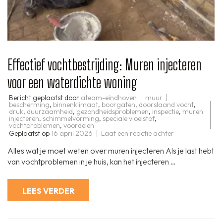
Effectief vochtbestrijding: Muren injecteren
voor een waterdichte woning
Bericht geplaatst door
ateam-eindhoven
muur
bescherming
,
binnenklimaat
,
boorgaten
,
doorslaand vocht
,
druk
,
duurzaamheid
,
gezondheidsproblemen
,
inspectie
,
muren
injecteren
,
schimmelvorming
,
speciale vloeistof
,
vochtproblemen
,
voordelen
op
Geplaatst op
16 april 2026
Laat een reactie achter
Effectief
vochtbestrijding
Alles wat je moet weten over muren injecteren Als je last hebt
Muren
injecteren
van vochtproblemen in je huis, kan het injecteren …
voor
een
waterdichte
woning
LEES VERDER