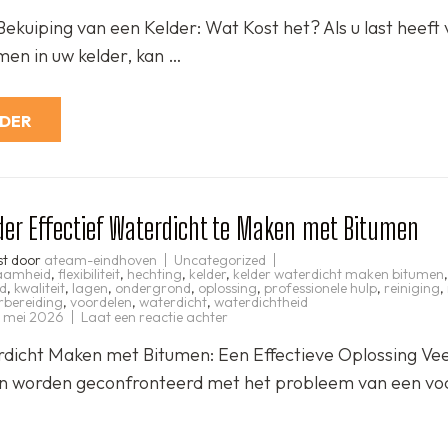
De
Prijs
Bekuiping van een Kelder: Wat Kost het? Als u last heeft
van
Bekuiping
en in uw kelder, kan …
voor
uw
Kelder:
Wat
Kost
RDER
het?
der Effectief Waterdicht te Maken met Bitumen
st door
ateam-eindhoven
Uncategorized
aamheid
,
flexibiliteit
,
hechting
,
kelder
,
kelder waterdicht maken bitumen
,
d
,
kwaliteit
,
lagen
,
ondergrond
,
oplossing
,
professionele hulp
,
reiniging
,
rbereiding
,
voordelen
,
waterdicht
,
waterdichtheid
op
 mei 2026
Laat een reactie achter
Hoe
uw
dicht Maken met Bitumen: Een Effectieve Oplossing Vee
Kelder
Effectief
n worden geconfronteerd met het probleem van een vo
Waterdicht
te
Maken
met
Bitumen