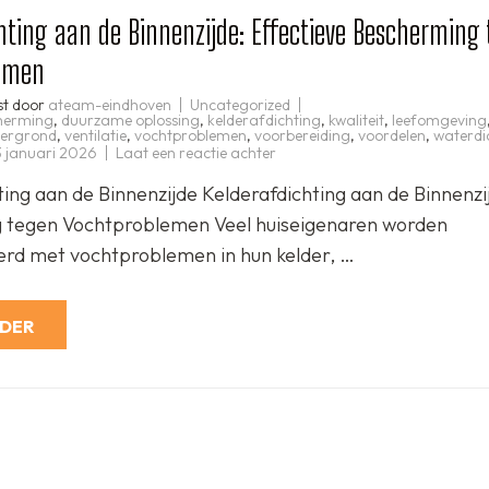
hting aan de Binnenzijde: Effectieve Bescherming
emen
st door
ateam-eindhoven
Uncategorized
herming
,
duurzame oplossing
,
kelderafdichting
,
kwaliteit
,
leefomgeving
ergrond
,
ventilatie
,
vochtproblemen
,
voorbereiding
,
voordelen
,
waterdi
op
 januari 2026
Laat een reactie achter
Kelderafdichting
aan
ting aan de Binnenzijde Kelderafdichting aan de Binnenzi
de
Binnenzijde:
 tegen Vochtproblemen Veel huiseigenaren worden
Effectieve
Bescherming
rd met vochtproblemen in hun kelder, …
tegen
Vochtproblemen
RDER