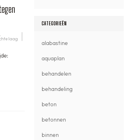
 tegen
CATEGORIEËN
,
chte laag
alabastine
jde:
aquaplan
behandelen
behandeling
beton
betonnen
binnen