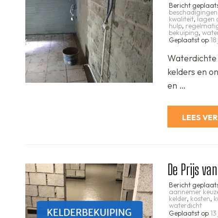
Bericht geplaat
beschadigingen
kwaliteit
,
lagen 
hulp
,
regelmatig
bekuiping
,
water
Geplaatst op
18
Waterdichte 
kelders en o
en …
LEES VE
De Prijs va
Bericht geplaat
aannemer keuz
kelder
,
kosten
,
k
waterdicht
Geplaatst op
13