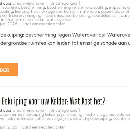
st door
ateam-eindhoven
Uncategorized
 repareren
,
bescherming
,
bescherming versterken
,
coating
,
inspectie
,
k
coating
,
leefbaarheid
,
lekkage voorkomen
,
materialen
,
oppervlak
,
prof
 controleren
,
reiniging
,
reparaties
,
voorbereiding
,
voordelen
,
vuil
,
wate
infiltratie minimaliseren
,
wateroverlast
op
 juni 2026
Laat een reactie achter
Effectieve
Waterdichte
Bekuiping: Bescherming tegen Wateroverlast Waterover
Bekuiping
voor
ndergrondse ruimtes kan leiden tot ernstige schade aan
Droge
Kelders
RDER
n Bekuiping voor uw Kelder: Wat Kost het?
st door
ateam-eindhoven
Uncategorized
e
,
aannemers
,
bekuiping kelder prijs
,
ervaring
,
factoren
,
gemiddelde ko
waliteit
,
materialen
,
offertes vergelijken
,
staat
,
type bekuiping
,
vochtpr
op
 juni 2026
Laat een reactie achter