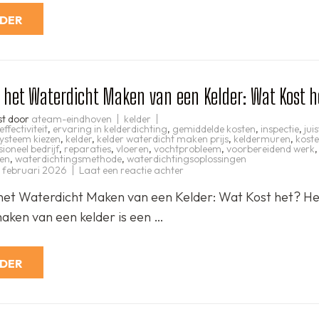
RDER
n het Waterdicht Maken van een Kelder: Wat Kost h
st door
ateam-eindhoven
kelder
effectiviteit
,
ervaring in kelderdichting
,
gemiddelde kosten
,
inspectie
,
jui
ysteem kiezen
,
kelder
,
kelder waterdicht maken prijs
,
keldermuren
,
kost
ioneel bedrijf
,
reparaties
,
vloeren
,
vochtprobleem
,
voorbereidend werk
,
en
,
waterdichtingsmethode
,
waterdichtingsoplossingen
op
 februari 2026
Laat een reactie achter
De
Prijs
 het Waterdicht Maken van een Kelder: Wat Kost het? He
van
het
aken van een kelder is een …
Waterdicht
Maken
van
een
Kelder:
RDER
Wat
Kost
het?