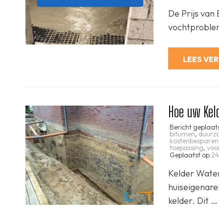
De Prijs van 
vochtproblem
LEES VE
Hoe uw Kel
Bericht geplaat
bitumen
,
duurz
kostenbesparen
toepassing
,
voo
Geplaatst op
24
Kelder Water
huiseigenare
kelder. Dit …