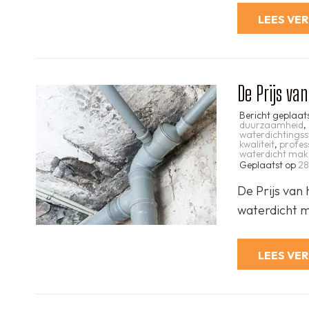
LEES VE
De Prijs va
Bericht geplaat
duurzaamheid
,
waterdichtingss
kwaliteit
,
profess
waterdicht mak
Geplaatst op
28
De Prijs van
waterdicht m
LEES VE