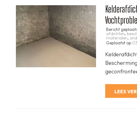
Kelderafdic
Vochtprobl
Bericht geplaat
afdichten
,
besc
materialen
,
ond
Geplaatst op
03
Kelderafdich
Bescherming
geconfrontee
LEES VE