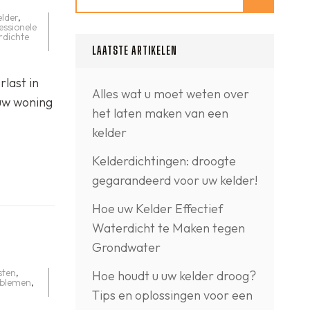
elder
,
essionele
rdichte
LAATSTE ARTIKELEN
last in
Alles wat u moet weten over
 uw woning
het laten maken van een
kelder
Kelderdichtingen: droogte
gegarandeerd voor uw kelder!
Hoe uw Kelder Effectief
Waterdicht te Maken tegen
Grondwater
sten
,
Hoe houdt u uw kelder droog?
oblemen
,
Tips en oplossingen voor een