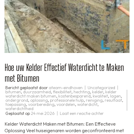
Hoe uw Kelder Effectief Waterdicht te Maken
met Bitumen
Bericht geplaatst door
ateam-eindhoven
Uncategorized
bitumen
,
duurzaamheid
,
flexibiliteit
,
hechting
,
kelder
,
kelder
waterdicht maken bitumen
,
kostenbesparend
,
kwaliteit
,
lagen
,
ondergrond
,
oplossing
,
professionele hulp
,
reiniging
,
resultaat
,
toepassing
,
voorbereiding
,
voordelen
,
waterdicht
,
waterdichtheid
op
Geplaatst op
24 mei 2026
Laat een reactie achter
Hoe
uw
Kelder Waterdicht Maken met Bitumen: Een Effectieve
Kelder
Effectief
Oplossing Veel huiseigenaren worden geconfronteerd met
Waterdicht