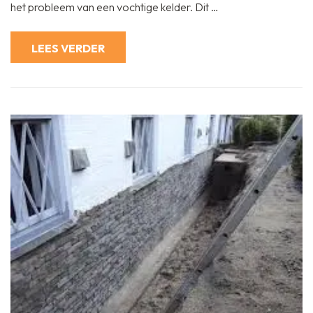
het probleem van een vochtige kelder. Dit …
te
Maken
met
Bitumen
LEES VERDER