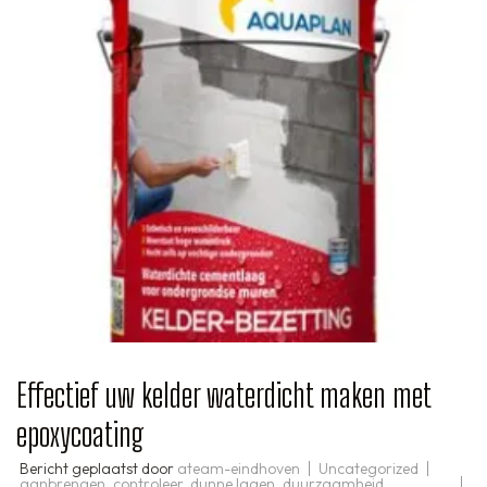
Effectief uw kelder waterdicht maken met
epoxycoating
Bericht geplaatst door
ateam-eindhoven
Uncategorized
aanbrengen
,
controleer
,
dunne lagen
,
duurzaamheid
,