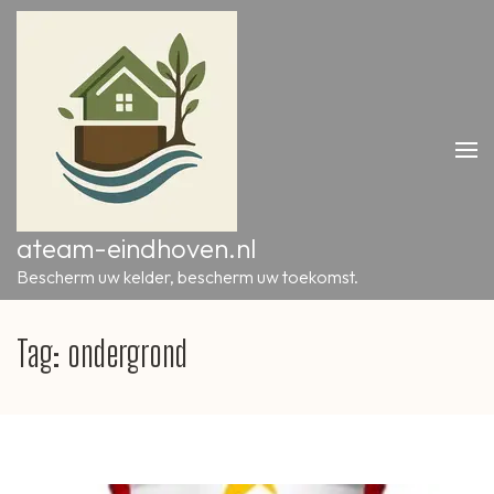
Ga
naar
inhoud
(druk
op
Enter)
ateam-eindhoven.nl
Bescherm uw kelder, bescherm uw toekomst.
Tag:
ondergrond