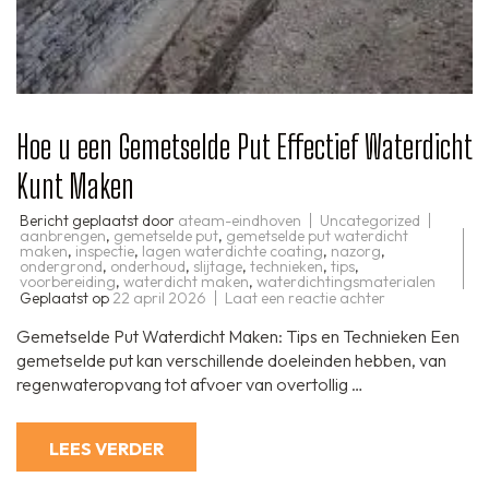
Hoe u een Gemetselde Put Effectief Waterdicht
Kunt Maken
Bericht geplaatst door
ateam-eindhoven
Uncategorized
aanbrengen
,
gemetselde put
,
gemetselde put waterdicht
maken
,
inspectie
,
lagen waterdichte coating
,
nazorg
,
ondergrond
,
onderhoud
,
slijtage
,
technieken
,
tips
,
voorbereiding
,
waterdicht maken
,
waterdichtingsmaterialen
op
Geplaatst op
22 april 2026
Laat een reactie achter
Hoe
u
Gemetselde Put Waterdicht Maken: Tips en Technieken Een
een
Gemetselde
gemetselde put kan verschillende doeleinden hebben, van
Put
regenwateropvang tot afvoer van overtollig …
Effectief
Waterdicht
Kunt
Maken
LEES VERDER