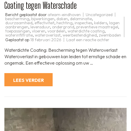
Coating tegen Waterschade
Bericht geplaatst door
ateam-eindhoven
Uncategorized
bescherming
,
bijwerkingen
,
daken
,
delaminatie
,
duurzaamheid
,
effectiviteit
,
hechting
,
inspecties
,
kelders
,
lagen
aanbrengen
,
levensduur
,
ondergrond
,
preventieve maatregel
,
toepassingen
,
vloeren
,
voordelen
,
waterdichte coating
,
waterinfiltratie
,
wateroverlast
,
weerbestendigheid
,
zwembaden
op
Geplaatst op
18 februari 2026
Laat een reactie achter
Bescherm
uw
Waterdichte Coating: Bescherming tegen Wateroverlast
Gebouw
met
Wateroverlast in gebouwen kan leiden tot ernstige schade en
Waterdicht
ongemak. Een effectieve oplossing om uw …
Coating
tegen
Waterscha
LEES VERDER