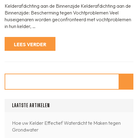
aan
Kelderafdichting aan de Binnenzijde Kelderafdichting aan de
de
Binnenzijde:
Binnenzijde: Bescherming tegen Vochtproblemen Veel
Effectieve
huiseigenaren worden geconfronteerd met vochtproblemen
Beschermin
tegen
in hun kelder, …
Vochtprobl
LEES VERDER
Zoeken
LAATSTE ARTIKELEN
Hoe uw Kelder Effectief Waterdicht te Maken tegen
Grondwater