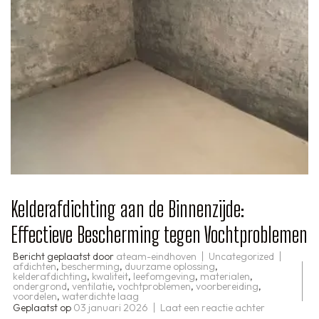
Kelderafdichting aan de Binnenzijde:
Effectieve Bescherming tegen Vochtproblemen
Bericht geplaatst door
ateam-eindhoven
Uncategorized
afdichten
,
bescherming
,
duurzame oplossing
,
kelderafdichting
,
kwaliteit
,
leefomgeving
,
materialen
,
ondergrond
,
ventilatie
,
vochtproblemen
,
voorbereiding
,
voordelen
,
waterdichte laag
op
Geplaatst op
03 januari 2026
Laat een reactie achter
Kelderafdic