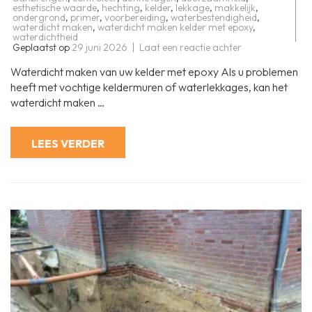
esthetische waarde
,
hechting
,
kelder
,
lekkage
,
makkelijk
,
ondergrond
,
primer
,
voorbereiding
,
waterbestendigheid
,
waterdicht maken
,
waterdicht maken kelder met epoxy
,
waterdichtheid
op
Geplaatst op
29 juni 2026
Laat een reactie achter
Effectief
uw
Waterdicht maken van uw kelder met epoxy Als u problemen
kelder
waterdicht
heeft met vochtige keldermuren of waterlekkages, kan het
maken
waterdicht maken …
met
epoxycoating
LEES VERDER