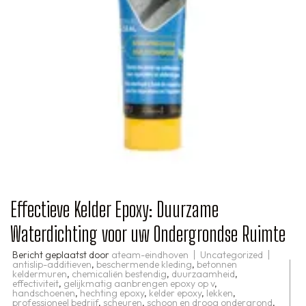
Effectieve Kelder Epoxy: Duurzame
Waterdichting voor uw Ondergrondse Ruimte
Bericht geplaatst door
ateam-eindhoven
Uncategorized
antislip-additieven
,
beschermende kleding
,
betonnen
keldermuren
,
chemicaliën bestendig
,
duurzaamheid
,
effectiviteit
,
gelijkmatig aanbrengen epoxy op v
,
handschoenen
,
hechting epoxy
,
kelder epoxy
,
lekken
,
professioneel bedrijf
,
scheuren
,
schoon en droog ondergrond
,