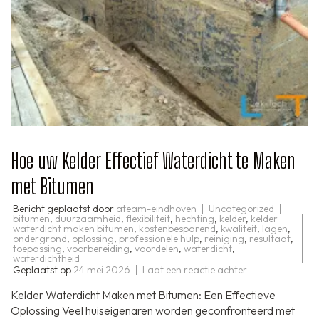
Hoe uw Kelder Effectief Waterdicht te Maken
met Bitumen
Bericht geplaatst door
ateam-eindhoven
Uncategorized
bitumen
,
duurzaamheid
,
flexibiliteit
,
hechting
,
kelder
,
kelder
waterdicht maken bitumen
,
kostenbesparend
,
kwaliteit
,
lagen
,
ondergrond
,
oplossing
,
professionele hulp
,
reiniging
,
resultaat
,
toepassing
,
voorbereiding
,
voordelen
,
waterdicht
,
waterdichtheid
op
Geplaatst op
24 mei 2026
Laat een reactie achter
Hoe
uw
Kelder Waterdicht Maken met Bitumen: Een Effectieve
Kelder
Effectief
Oplossing Veel huiseigenaren worden geconfronteerd met
Waterdicht