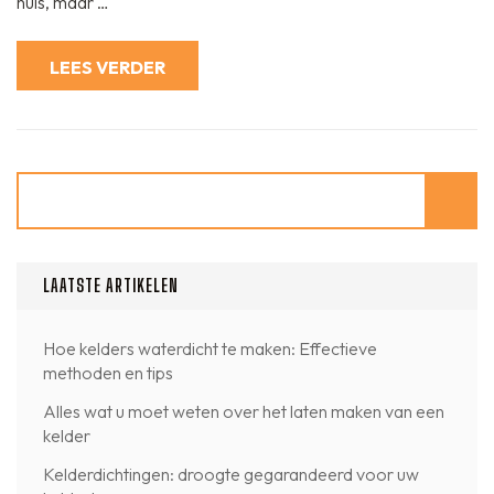
huis, maar …
effectief
waterdicht
kunt
maken
LEES VERDER
Zoeken
LAATSTE ARTIKELEN
Hoe kelders waterdicht te maken: Effectieve
methoden en tips
Alles wat u moet weten over het laten maken van een
kelder
Kelderdichtingen: droogte gegarandeerd voor uw