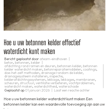
Hoe u uw betonnen kelder effectief
waterdicht kunt maken
Bericht geplaatst door
ateam-eindhoven
beton
,
betonnen
,
kelder
afdichting rond ramen en deuren
,
betonnen kelder
,
betonnen
kelder waterdicht maken
,
betonreparatiemiddelen
,
coatings
,
doe-het-zelf methoden
,
drainage rondom de kelder
,
drainagesysteem installeren
,
inspectie
,
kelderafdichtingssystemen
,
lekkage
,
lekkages
,
membranen
,
scheuren
,
structuur
,
ventilatie verbeteren
,
vochtproblemen
,
waterdicht maken
,
waterdichtheid
,
waterschade
op
Geplaatst op
01 januari 2026
Laat een reactie achter
Hoe
u
Hoe u uw betonnen kelder waterdicht kunt maken Een
uw
betonnen
betonnen kelder kan een waardevolle toevoeging zijn aan uw
kelder