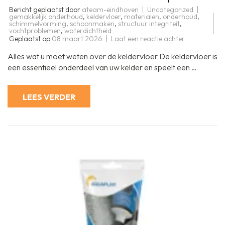
Bericht geplaatst door
ateam-eindhoven
Uncategorized
gemakkelijk onderhoud
,
keldervloer
,
materialen
,
onderhoud
,
schimmelvorming
,
schoonmaken
,
structuur integriteit
,
vochtproblemen
,
waterdichtheid
op
Geplaatst op
08 maart 2026
Laat een reactie achter
Alles
over
Alles wat u moet weten over de keldervloer De keldervloer is
de
keldervloer:
een essentieel onderdeel van uw kelder en speelt een …
materialen,
waterdicht
maken
en
LEES VERDER
onderhoudst