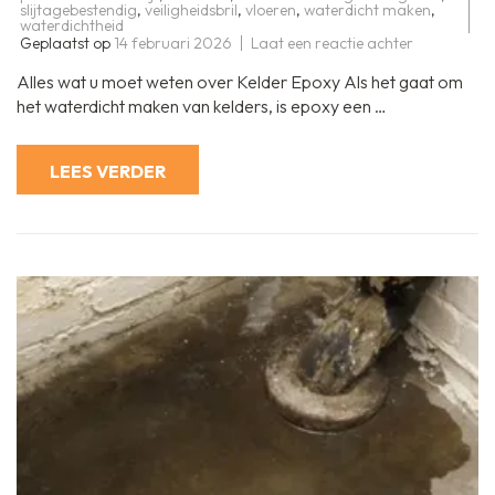
slijtagebestendig
,
veiligheidsbril
,
vloeren
,
waterdicht maken
,
waterdichtheid
op
Geplaatst op
14 februari 2026
Laat een reactie achter
Effectieve
Kelder
Alles wat u moet weten over Kelder Epoxy Als het gaat om
Epoxy:
Duurzame
het waterdicht maken van kelders, is epoxy een …
Waterdicht
voor
uw
Ondergron
LEES VERDER
Ruimte