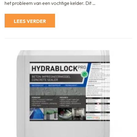
het probleem van een vochtige kelder. Dit …
te
Maken
met
Bitumen
LEES VERDER