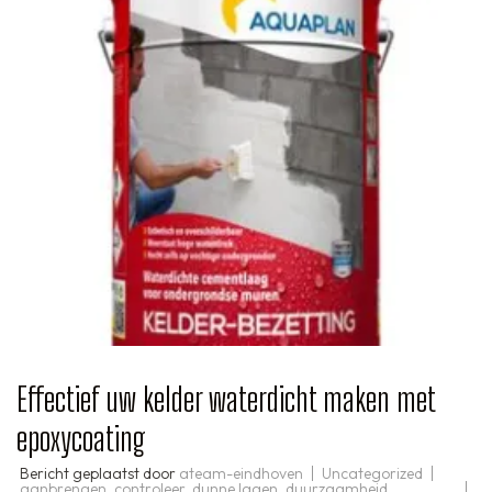
Effectief uw kelder waterdicht maken met
epoxycoating
Bericht geplaatst door
ateam-eindhoven
Uncategorized
aanbrengen
,
controleer
,
dunne lagen
,
duurzaamheid
,