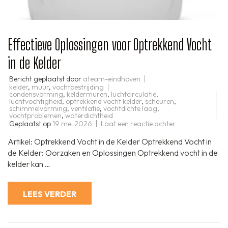
Effectieve Oplossingen voor Optrekkend Vocht
in de Kelder
Bericht geplaatst door
ateam-eindhoven
kelder
,
muur
,
vochtbestrijding
condensvorming
,
keldermuren
,
luchtcirculatie
,
luchtvochtigheid
,
optrekkend vocht kelder
,
scheuren
,
schimmelvorming
,
ventilatie
,
vochtdichte laag
,
vochtproblemen
,
waterdichtheid
op
Geplaatst op
19 mei 2026
Laat een reactie achter
Effectieve
Oplossingen
Artikel: Optrekkend Vocht in de Kelder Optrekkend Vocht in
voor
Optrekkend
de Kelder: Oorzaken en Oplossingen Optrekkend vocht in de
Vocht
kelder kan …
in
de
Kelder
LEES VERDER