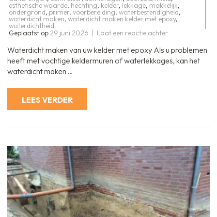
esthetische waarde
,
hechting
,
kelder
,
lekkage
,
makkelijk
,
ondergrond
,
primer
,
voorbereiding
,
waterbestendigheid
,
waterdicht maken
,
waterdicht maken kelder met epoxy
,
waterdichtheid
op
Geplaatst op
29 juni 2026
Laat een reactie achter
Effectief
uw
Waterdicht maken van uw kelder met epoxy Als u problemen
kelder
waterdicht
heeft met vochtige keldermuren of waterlekkages, kan het
maken
waterdicht maken …
met
epoxycoating
LEES VERDER