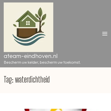
Ga
naar
inhoud
(druk
op
Enter)
ateam-eindhoven.nl
Bescherm uw kelder, bescherm uw toekomst.
Tag:
waterdichtheid