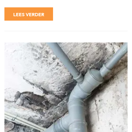
Huis
tegen
Vochtprobleme
LEES VERDER