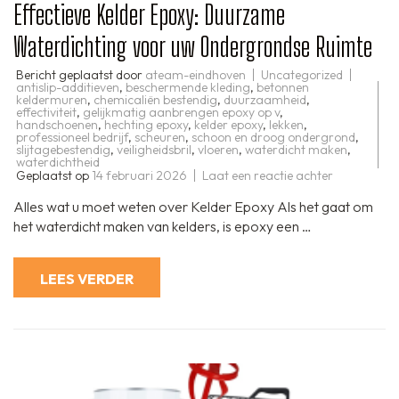
Effectieve Kelder Epoxy: Duurzame
Waterdichting voor uw Ondergrondse Ruimte
Bericht geplaatst door
ateam-eindhoven
Uncategorized
antislip-additieven
,
beschermende kleding
,
betonnen
keldermuren
,
chemicaliën bestendig
,
duurzaamheid
,
effectiviteit
,
gelijkmatig aanbrengen epoxy op v
,
handschoenen
,
hechting epoxy
,
kelder epoxy
,
lekken
,
professioneel bedrijf
,
scheuren
,
schoon en droog ondergrond
,
slijtagebestendig
,
veiligheidsbril
,
vloeren
,
waterdicht maken
,
waterdichtheid
op
Geplaatst op
14 februari 2026
Laat een reactie achter
Effectieve
Kelder
Alles wat u moet weten over Kelder Epoxy Als het gaat om
Epoxy:
Duurzame
het waterdicht maken van kelders, is epoxy een …
Waterdicht
voor
uw
Ondergron
LEES VERDER
Ruimte