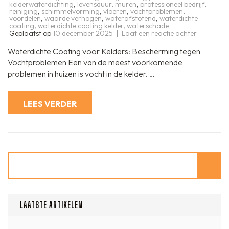
kelderwaterdichting
,
levensduur
,
muren
,
professioneel bedrijf
,
reiniging
,
schimmelvorming
,
vloeren
,
vochtproblemen
,
voordelen
,
waarde verhogen
,
waterafstotend
,
waterdichte
coating
,
waterdichte coating kelder
,
waterschade
op
Geplaatst op
10 december 2025
Laat een reactie achter
Bescherm
uw
Waterdichte Coating voor Kelders: Bescherming tegen
Kelder
met
Vochtproblemen Een van de meest voorkomende
een
problemen in huizen is vocht in de kelder. …
Waterdich
Coating
LEES VERDER
Zoeken
LAATSTE ARTIKELEN