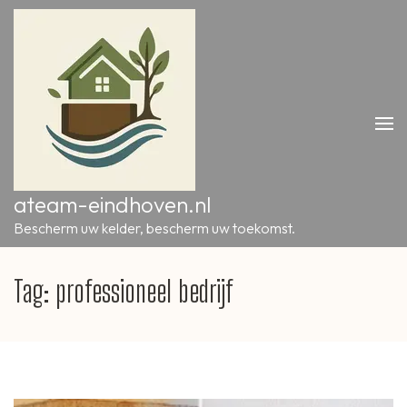
Ga
naar
inhoud
(druk
op
Enter)
ateam-eindhoven.nl
Bescherm uw kelder, bescherm uw toekomst.
Tag:
professioneel bedrijf