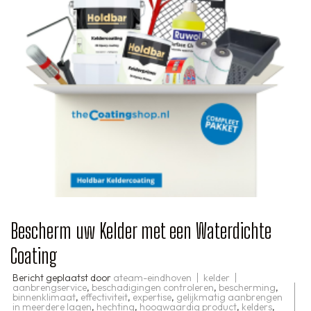
Bescherm uw Kelder met een Waterdichte
Coating
Bericht geplaatst door
ateam-eindhoven
kelder
aanbrengservice
,
beschadigingen controleren
,
bescherming
,
binnenklimaat
,
effectiviteit
,
expertise
,
gelijkmatig aanbrengen
in meerdere lagen
,
hechting
,
hoogwaardig product
,
kelders
,