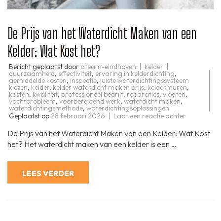
De Prijs van het Waterdicht Maken van een
Kelder: Wat Kost het?
Bericht geplaatst door
ateam-eindhoven
kelder
duurzaamheid
,
effectiviteit
,
ervaring in kelderdichting
,
gemiddelde kosten
,
inspectie
,
juiste waterdichtingssysteem
kiezen
,
kelder
,
kelder waterdicht maken prijs
,
keldermuren
,
kosten
,
kwaliteit
,
professioneel bedrijf
,
reparaties
,
vloeren
,
vochtprobleem
,
voorbereidend werk
,
waterdicht maken
,
waterdichtingsmethode
,
waterdichtingsoplossingen
op
Geplaatst op
28 februari 2026
Laat een reactie achter
De
Prijs
De Prijs van het Waterdicht Maken van een Kelder: Wat Kost
van
het
het? Het waterdicht maken van een kelder is een …
Waterdicht
Maken
van
een
LEES VERDER
Kelder:
Wat
Kost
het?