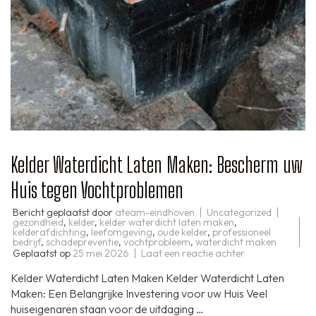
Kelder Waterdicht Laten Maken: Bescherm uw
Huis tegen Vochtproblemen
Bericht geplaatst door
ateam-eindhoven
Uncategorized
gezondheid
,
kelder
,
kelder waterdicht laten maken
,
kelderafdichting
,
leefomgeving
,
oude kelder
,
professioneel
bedrijf
,
schadepreventie
,
vochtprobleem
,
waterdicht maken
op
Geplaatst op
25 mei 2026
Laat een reactie achter
Kelder
Waterdicht
Kelder Waterdicht Laten Maken Kelder Waterdicht Laten
Laten
Maken:
Maken: Een Belangrijke Investering voor uw Huis Veel
Bescherm
huiseigenaren staan voor de uitdaging …
uw