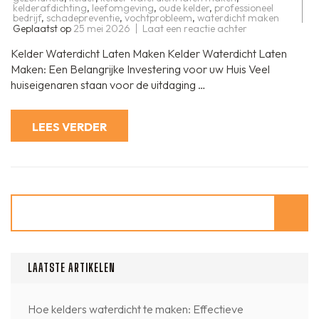
kelderafdichting
,
leefomgeving
,
oude kelder
,
professioneel
bedrijf
,
schadepreventie
,
vochtprobleem
,
waterdicht maken
op
Geplaatst op
25 mei 2026
Laat een reactie achter
Kelder
Waterdicht
Kelder Waterdicht Laten Maken Kelder Waterdicht Laten
Laten
Maken:
Maken: Een Belangrijke Investering voor uw Huis Veel
Bescherm
huiseigenaren staan voor de uitdaging …
uw
Huis
tegen
Vochtprobleme
LEES VERDER
Zoeken
LAATSTE ARTIKELEN
Hoe kelders waterdicht te maken: Effectieve