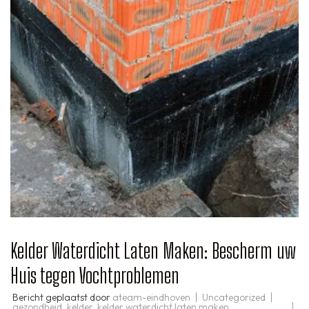
Kelder Waterdicht Laten Maken: Bescherm uw
Huis tegen Vochtproblemen
Bericht geplaatst door
ateam-eindhoven
Uncategorized
gezondheid
,
kelder
,
kelder waterdicht laten maken
,