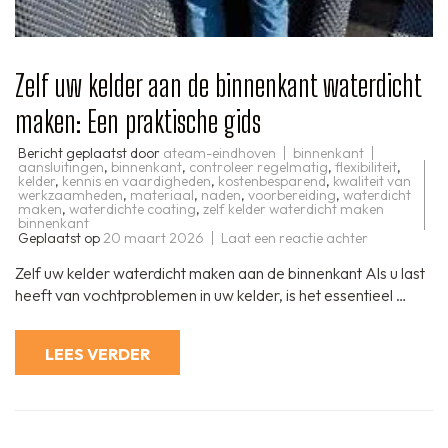
Zelf uw kelder aan de binnenkant waterdicht
maken: Een praktische gids
Bericht geplaatst door
ateam-eindhoven
binnenkant
aansluitingen
,
binnenkant
,
controleer regelmatig
,
flexibiliteit
,
kelder
,
kennis en vaardigheden
,
kostenbesparend
,
kwaliteit van
werkzaamheden
,
materiaal
,
naden
,
voorbereiding
,
waterdicht
maken
,
waterdichte coating
,
zelf kelder waterdicht maken
binnenkant
op
Geplaatst op
20 maart 2026
Laat een reactie achter
Zelf
uw
Zelf uw kelder waterdicht maken aan de binnenkant Als u last
kelder
aan
heeft van vochtproblemen in uw kelder, is het essentieel …
de
binnenkant
waterdicht
maken:
LEES VERDER
Een
praktische
gids