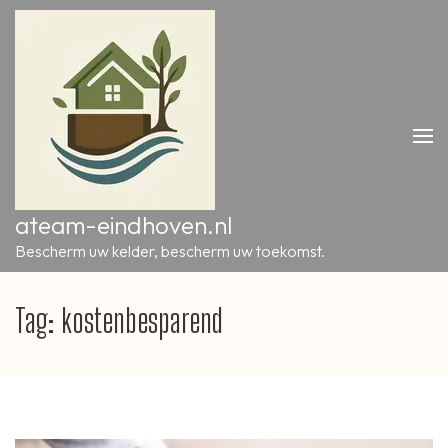
Ga
naar
inhoud
(druk
op
Enter)
ateam-eindhoven.nl
Bescherm uw kelder, bescherm uw toekomst.
Tag:
kostenbesparend