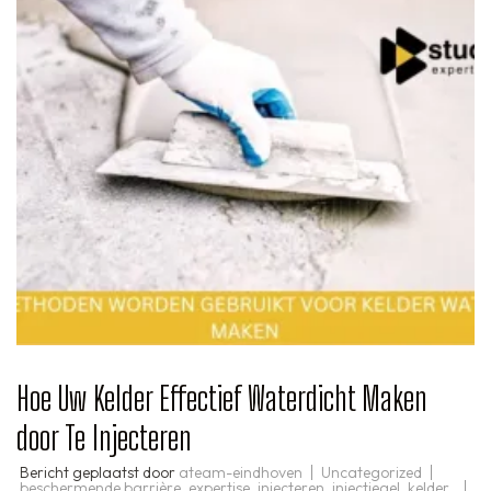
Hoe Uw Kelder Effectief Waterdicht Maken
door Te Injecteren
Bericht geplaatst door
ateam-eindhoven
Uncategorized
beschermende barrière
,
expertise
,
injecteren
,
injectiegel
,
kelder