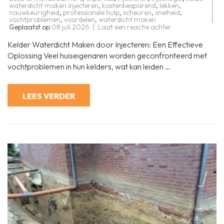
waterdicht maken injecteren
,
kostenbesparend
,
lekken
,
nauwkeurigheid
,
professionele hulp
,
scheuren
,
snelheid
,
vochtproblemen
,
voordelen
,
waterdicht maken
op
Geplaatst op
08 juli 2026
Laat een reactie achter
Hoe
Uw
Kelder Waterdicht Maken door Injecteren: Een Effectieve
Kelder
Effectief
Oplossing Veel huiseigenaren worden geconfronteerd met
Waterdicht
vochtproblemen in hun kelders, wat kan leiden …
Maken
door
Te
Injecteren
LEES VERDER