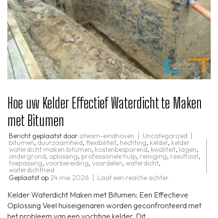
Hoe uw Kelder Effectief Waterdicht te Maken
met Bitumen
Bericht geplaatst door
ateam-eindhoven
Uncategorized
bitumen
,
duurzaamheid
,
flexibiliteit
,
hechting
,
kelder
,
kelder
waterdicht maken bitumen
,
kostenbesparend
,
kwaliteit
,
lagen
,
ondergrond
,
oplossing
,
professionele hulp
,
reiniging
,
resultaat
,
toepassing
,
voorbereiding
,
voordelen
,
waterdicht
,
waterdichtheid
op
Geplaatst op
24 mei 2026
Laat een reactie achter
Hoe
uw
Kelder Waterdicht Maken met Bitumen: Een Effectieve
Kelder
Effectief
Oplossing Veel huiseigenaren worden geconfronteerd met
Waterdicht
het probleem van een vochtige kelder. Dit …
te