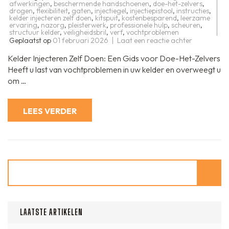
afwerkingen
,
beschermende handschoenen
,
doe-het-zelvers
,
drogen
,
flexibiliteit
,
gaten
,
injectiegel
,
injectiepistool
,
instructies
,
kelder injecteren zelf doen
,
kitspuit
,
kostenbesparend
,
leerzame
ervaring
,
nazorg
,
pleisterwerk
,
professionele hulp
,
scheuren
,
structuur kelder
,
veiligheidsbril
,
verf
,
vochtproblemen
op
Geplaatst op
01 februari 2026
Laat een reactie achter
Zelf
uw
Kelder Injecteren Zelf Doen: Een Gids voor Doe-Het-Zelvers
kelder
injecteren:
Heeft u last van vochtproblemen in uw kelder en overweegt u
Een
om …
praktische
gids
voor
doe-
LEES VERDER
het-
zelvers
Zoeken
LAATSTE ARTIKELEN