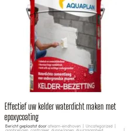
Effectief uw kelder waterdicht maken met
epoxycoating
Bericht geplaatst door
ateam-eindhoven
Uncategorized
aanbrengen
,
controleer
,
dunne lagen
,
duurzaamheid
,