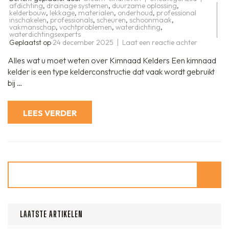
afdichting
,
drainage systemen
,
duurzame oplossing
,
kelderbouw
,
lekkage
,
materialen
,
onderhoud
,
professional
inschakelen
,
professionals
,
scheuren
,
schoonmaak
,
vakmanschap
,
vochtproblemen
,
waterdichting
,
waterdichtingsexperts
op
Geplaatst op
24 december 2025
Laat een reactie achter
Alles
over
Alles wat u moet weten over Kimnaad Kelders Een kimnaad
de
Construct
kelder is een type kelderconstructie dat vaak wordt gebruikt
van
bij …
een
Waterdic
Kimnaad
Kelder
LEES VERDER
Zoeken
LAATSTE ARTIKELEN