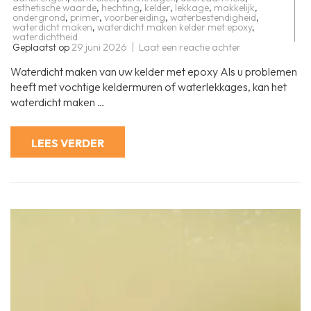
esthetische waarde
,
hechting
,
kelder
,
lekkage
,
makkelijk
,
ondergrond
,
primer
,
voorbereiding
,
waterbestendigheid
,
waterdicht maken
,
waterdicht maken kelder met epoxy
,
waterdichtheid
op
Geplaatst op
29 juni 2026
Laat een reactie achter
Effectief
uw
Waterdicht maken van uw kelder met epoxy Als u problemen
kelder
waterdicht
heeft met vochtige keldermuren of waterlekkages, kan het
maken
waterdicht maken …
met
epoxycoating
LEES VERDER