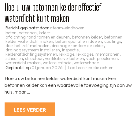
Hoe u uw betonnen kelder effectief
waterdicht kunt maken
Bericht geplaatst door
ateam-eindhoven
beton
,
betonnen
,
kelder
afdichting rond ramen en deuren
,
betonnen kelder
,
betonnen
kelder waterdicht maken
,
betonreparatiemiddelen
,
coatings
,
doe-het-zelf methoden
,
drainage rondom de kelder
,
drainagesysteem installeren
,
inspectie
,
kelderafdichtingssystemen
,
lekkage
,
lekkages
,
membranen
,
scheuren
,
structuur
,
ventilatie verbeteren
,
vochtproblemen
,
waterdicht maken
,
waterdichtheid
,
waterschade
op
Geplaatst op
01 januari 2026
Laat een reactie achter
Hoe
u
Hoe u uw betonnen kelder waterdicht kunt maken Een
uw
betonnen
betonnen kelder kan een waardevolle toevoeging zijn aan uw
kelder
huis, maar …
effectief
waterdicht
kunt
maken
LEES VERDER