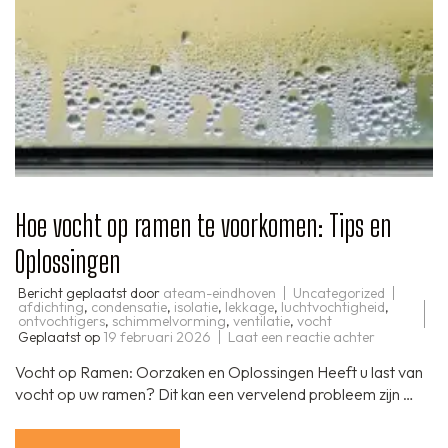
Hoe vocht op ramen te voorkomen: Tips en
Oplossingen
Bericht geplaatst door
ateam-eindhoven
Uncategorized
afdichting
,
condensatie
,
isolatie
,
lekkage
,
luchtvochtigheid
,
ontvochtigers
,
schimmelvorming
,
ventilatie
,
vocht
op
Geplaatst op
19 februari 2026
Laat een reactie achter
Hoe
vocht
Vocht op Ramen: Oorzaken en Oplossingen Heeft u last van
op
ramen
vocht op uw ramen? Dit kan een vervelend probleem zijn …
te
voorkomen
Tips
en