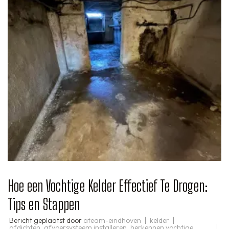
Hoe een Vochtige Kelder Effectief Te Drogen:
Tips en Stappen
Bericht geplaatst door
ateam-eindhoven
kelder
afdichten
,
afvoersysteem installeren
,
herkennen vochtige