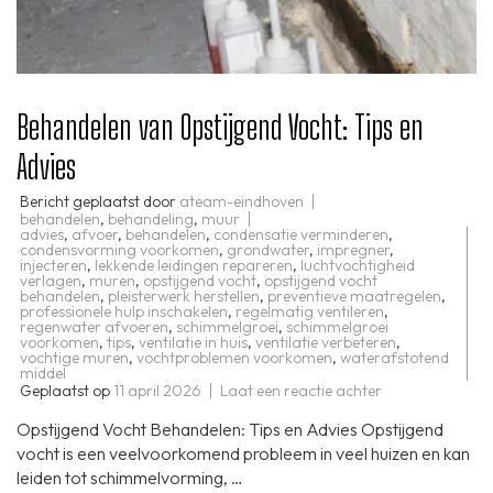
Behandelen van Opstijgend Vocht: Tips en
Advies
Bericht geplaatst door
ateam-eindhoven
behandelen
,
behandeling
,
muur
advies
,
afvoer
,
behandelen
,
condensatie verminderen
,
condensvorming voorkomen
,
grondwater
,
impregner
,
injecteren
,
lekkende leidingen repareren
,
luchtvochtigheid
verlagen
,
muren
,
opstijgend vocht
,
opstijgend vocht
behandelen
,
pleisterwerk herstellen
,
preventieve maatregelen
,
professionele hulp inschakelen
,
regelmatig ventileren
,
regenwater afvoeren
,
schimmelgroei
,
schimmelgroei
voorkomen
,
tips
,
ventilatie in huis
,
ventilatie verbeteren
,
vochtige muren
,
vochtproblemen voorkomen
,
waterafstotend
middel
op
Geplaatst op
11 april 2026
Laat een reactie achter
Behandelen
van
Opstijgend Vocht Behandelen: Tips en Advies Opstijgend
Opstijgend
Vocht:
vocht is een veelvoorkomend probleem in veel huizen en kan
Tips
leiden tot schimmelvorming, …
en