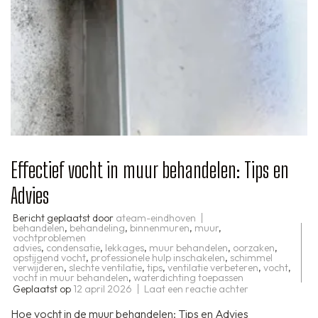
Effectief vocht in muur behandelen: Tips en
Advies
Bericht geplaatst door
ateam-eindhoven
behandelen
,
behandeling
,
binnenmuren
,
muur
,
vochtproblemen
advies
,
condensatie
,
lekkages
,
muur behandelen
,
oorzaken
,
opstijgend vocht
,
professionele hulp inschakelen
,
schimmel
verwijderen
,
slechte ventilatie
,
tips
,
ventilatie verbeteren
,
vocht
,
vocht in muur behandelen
,
waterdichting toepassen
op
Geplaatst op
12 april 2026
Laat een reactie achter
Effectief
vocht
Hoe vocht in de muur behandelen: Tips en Advies
in