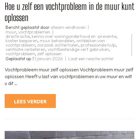
Hoe u zelf een vochtprobleem in de muur kunt
oplossen
Bericht geplaatst door
ateam-eindhoven
muur
,
vochtproblemen
directe actie
,
kennis over woningonderhoud en -preventie
,
kosten besparen
,
muur behandelen
,
ontdekken van
vochtprobleem
,
oorzaak achterhalen
,
professionele hulp
,
ventilatie verbeteren
,
vochtbestendige verf gebruiken
,
vochtprobleem
,
zelf oplossen
op
Geplaatst op
31 januari 2026
Laat een reactie achter
Hoe
u
Vochtprobleem muur zelf oplossen Vochtprobleem muur zelf
zelf
een
oplossen Heeft u last van vochtproblemen in uw muur en wilt
vochtproble
u dit …
in
de
muur
kunt
LEES VERDER
oplossen