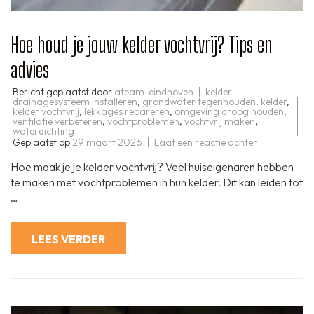
Hoe houd je jouw kelder vochtvrij? Tips en
advies
Bericht geplaatst door
ateam-eindhoven
kelder
drainagesysteem installeren
,
grondwater tegenhouden
,
kelder
,
kelder vochtvrij
,
lekkages repareren
,
omgeving droog houden
,
ventilatie verbeteren
,
vochtproblemen
,
vochtvrij maken
,
waterdichting
op
Geplaatst op
29 maart 2026
Laat een reactie achter
Hoe
houd
Hoe maak je je kelder vochtvrij? Veel huiseigenaren hebben
je
jouw
te maken met vochtproblemen in hun kelder. Dit kan leiden tot
kelder
…
vochtvrij?
Tips
en
advies
LEES VERDER