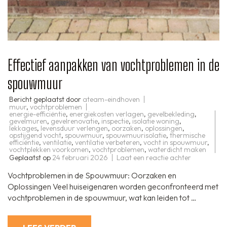
Effectief aanpakken van vochtproblemen in de
spouwmuur
Bericht geplaatst door
ateam-eindhoven
muur
,
vochtproblemen
energie-efficiëntie
,
energiekosten verlagen
,
gevelbekleding
,
gevelmuren
,
gevelrenovatie
,
inspectie
,
isolatie woning
,
lekkages
,
levensduur verlengen
,
oorzaken
,
oplossingen
,
opstijgend vocht
,
spouwmuur
,
spouwmuurisolatie
,
thermische
efficiëntie
,
ventilatie
,
ventilatie verbeteren
,
vocht in spouwmuur
,
vochtplekken voorkomen
,
vochtproblemen
,
waterdicht maken
op
Geplaatst op
24 februari 2026
Laat een reactie achter
Effectief
aanpakken
Vochtproblemen in de Spouwmuur: Oorzaken en
van
vochtprob
Oplossingen Veel huiseigenaren worden geconfronteerd met
in
vochtproblemen in de spouwmuur, wat kan leiden tot …
de
spouwmuu