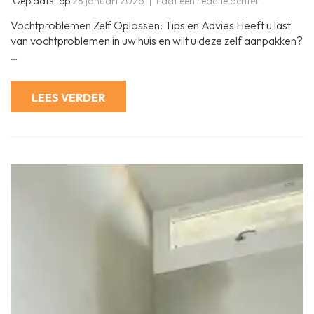
op
Geplaatst op
28 januari 2026
Laat een reactie achter
Zelf
Vochtprobl
Vochtproblemen Zelf Oplossen: Tips en Advies Heeft u last
Oplossen:
Tips
van vochtproblemen in uw huis en wilt u deze zelf aanpakken?
en
…
Advies
LEES VERDER