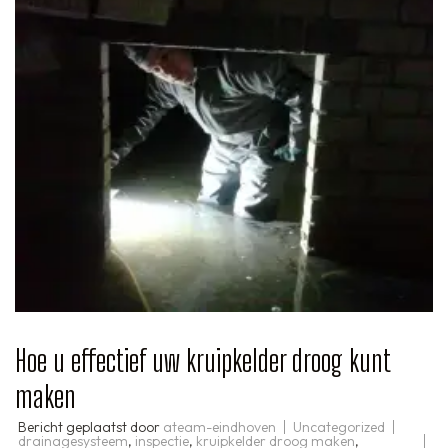
Hoe u effectief uw kruipkelder droog kunt
maken
Bericht geplaatst door
ateam-eindhoven
Uncategorized
drainagesysteem
,
inspectie
,
kruipkelder droog maken
,