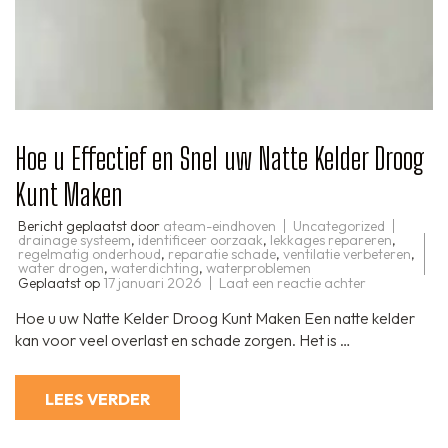
Hoe u Effectief en Snel uw Natte Kelder Droog
Kunt Maken
Bericht geplaatst door
ateam-eindhoven
Uncategorized
drainage systeem
,
identificeer oorzaak
,
lekkages repareren
,
regelmatig onderhoud
,
reparatie schade
,
ventilatie verbeteren
,
water drogen
,
waterdichting
,
waterproblemen
op
Geplaatst op
17 januari 2026
Laat een reactie achter
Hoe
u
Hoe u uw Natte Kelder Droog Kunt Maken Een natte kelder
Effectief
en
kan voor veel overlast en schade zorgen. Het is …
Snel
uw
Natte
Kelder
LEES VERDER
Droog
Kunt
Maken