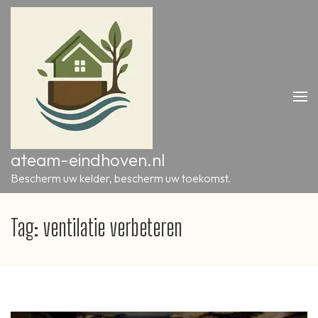
Ga
naar
inhoud
(druk
op
Enter)
ateam-eindhoven.nl
Bescherm uw kelder, bescherm uw toekomst.
Tag:
ventilatie verbeteren