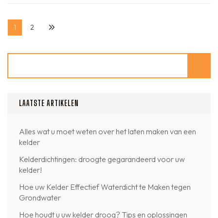
Berichten
Pagina
Pagina
1
2
paginering
Zoeken
LAATSTE ARTIKELEN
Alles wat u moet weten over het laten maken van een
kelder
Kelderdichtingen: droogte gegarandeerd voor uw
kelder!
Hoe uw Kelder Effectief Waterdicht te Maken tegen
Grondwater
Hoe houdt u uw kelder droog? Tips en oplossingen