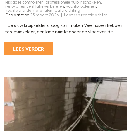
lekkages controleren
,
professionele hulp inschakelen
,
renovaties
,
ventilatie verbeteren
,
vochtproblemen
,
vochtwerende materialen
,
waterdichting
op
Geplaatst op
25 maart 2026
Laat een reactie achter
Hoe
u
Hoe u uw kruipkelder droog kunt maken Veel huizen hebben
effectief
uw
een kruipkelder, een lage ruimte onder de vloer van de …
kruipkelder
droog
kunt
maken
LEES VERDER