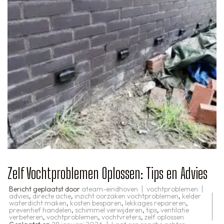
Zelf Vochtproblemen Oplossen: Tips en Advies
Bericht geplaatst door
ateam-eindhoven
vochtproblemen
advies
,
directe actie
,
inzicht oorzaken vochtproblemen
,
kelder
waterdicht maken
,
kosten besparen
,
lekkages repareren
,
preventief handelen
,
schimmel verwijderen
,
tips
,
ventilatie
verbeteren
,
vochtproblemen
,
vochtvreters
,
zelf oplossen