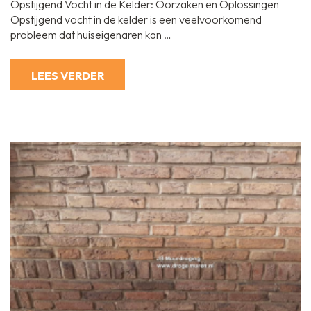
Opstijgend Vocht in de Kelder: Oorzaken en Oplossingen
vocht
in
Opstijgend vocht in de kelder is een veelvoorkomend
de
probleem dat huiseigenaren kan …
kelder
aanpakken:
Effectieve
oplossingen
LEES VERDER
en
preventieve
maatregele