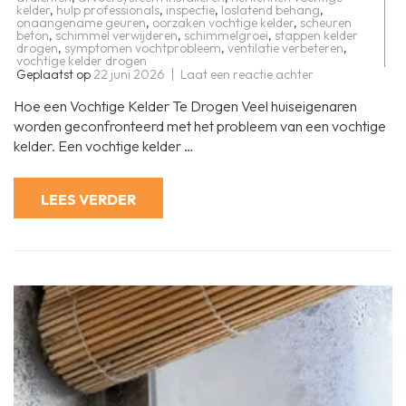
kelder
,
hulp professionals
,
inspectie
,
loslatend behang
,
onaangename geuren
,
oorzaken vochtige kelder
,
scheuren
beton
,
schimmel verwijderen
,
schimmelgroei
,
stappen kelder
drogen
,
symptomen vochtprobleem
,
ventilatie verbeteren
,
vochtige kelder drogen
op
Geplaatst op
22 juni 2026
Laat een reactie achter
Hoe
een
Hoe een Vochtige Kelder Te Drogen Veel huiseigenaren
Vochtige
Kelder
worden geconfronteerd met het probleem van een vochtige
Effectief
kelder. Een vochtige kelder …
Te
Drogen:
Tips
en
LEES VERDER
Stappen