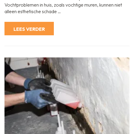
muur
Vochtproblemen in huis, zoals vochtige muren, kunnen niet
behandelen:
alleen esthetische schade …
Tips
en
Advies
LEES VERDER