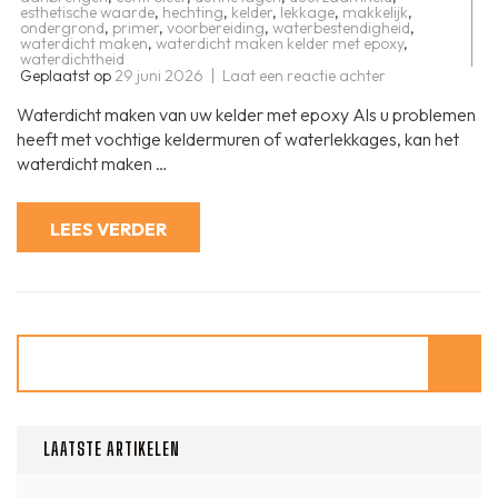
esthetische waarde
,
hechting
,
kelder
,
lekkage
,
makkelijk
,
ondergrond
,
primer
,
voorbereiding
,
waterbestendigheid
,
waterdicht maken
,
waterdicht maken kelder met epoxy
,
waterdichtheid
op
Geplaatst op
29 juni 2026
Laat een reactie achter
Effectief
uw
Waterdicht maken van uw kelder met epoxy Als u problemen
kelder
waterdicht
heeft met vochtige keldermuren of waterlekkages, kan het
maken
waterdicht maken …
met
epoxycoating
LEES VERDER
Zoeken
LAATSTE ARTIKELEN