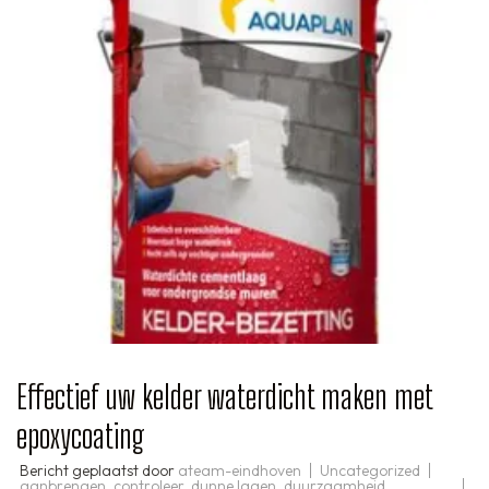
Effectief uw kelder waterdicht maken met
epoxycoating
Bericht geplaatst door
ateam-eindhoven
Uncategorized
aanbrengen
,
controleer
,
dunne lagen
,
duurzaamheid
,