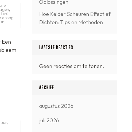
Oplossingen
are
lagen
,
Hoe Kelder Scheuren Effectief
dicht
n droog
Dichten: Tips en Methoden
ur
,
r Een
LAATSTE REACTIES
robleem
Geen reacties om te tonen.
ARCHIEF
augustus 2026
juli 2026
muur
,