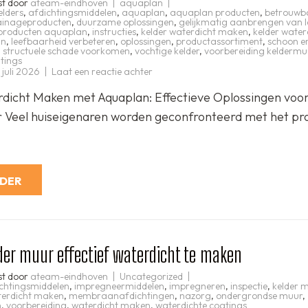
st door
ateam-eindhoven
aquaplan
elders
,
afdichtingsmiddelen
,
aquaplan
,
aquaplan producten
,
betrouwb
ainageproducten
,
duurzame oplossingen
,
gelijkmatig aanbrengen van 
producten aquaplan
,
instructies
,
kelder waterdicht maken
,
kelder water
an
,
leefbaarheid verbeteren
,
oplossingen
,
productassortiment
,
schoon e
,
structuele schade voorkomen
,
vochtige kelder
,
voorbereiding keldermu
tings
op
 juli 2026
Laat een reactie achter
Effectief
uw
dicht Maken met Aquaplan: Effectieve Oplossingen voo
Kelder
Waterdicht
r Veel huiseigenaren worden geconfronteerd met het p
Maken
met
Aquaplan:
Duurzame
Oplossingen
voor
Een
RDER
Droge
Kelder
der muur effectief waterdicht te maken
st door
ateam-eindhoven
Uncategorized
chtingsmiddelen
,
impregneermiddelen
,
impregneren
,
inspectie
,
kelder 
terdicht maken
,
membraanafdichtingen
,
nazorg
,
ondergrondse muur
,
n
,
voorbereiding
,
waterdicht maken
,
waterdichte coatings