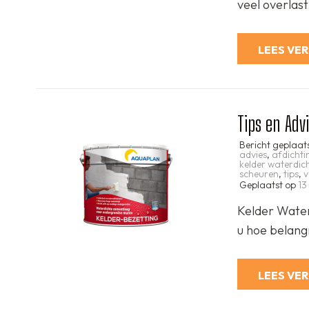
veel overlas
LEES VE
Tips en Adv
Bericht geplaat
advies
,
afdicht
kelder waterdi
scheuren
,
tips
,
v
Geplaatst op
13
Kelder Water
u hoe belangr
LEES VE