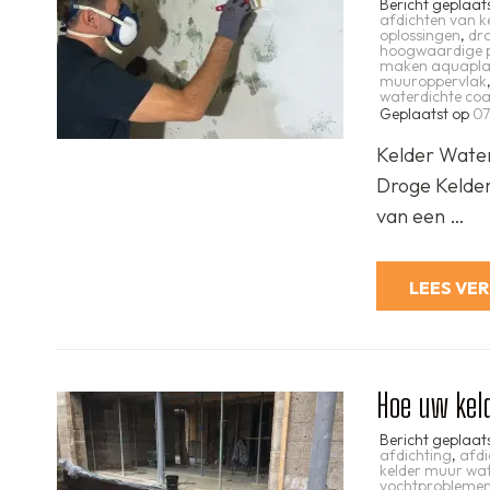
Bericht geplaat
afdichten van k
oplossingen
,
dr
hoogwaardige 
maken aquapl
muuroppervlak
waterdichte coa
Geplaatst op
07
Kelder Water
Droge Kelde
van een …
LEES VE
Hoe uw kel
Bericht geplaat
afdichting
,
afdi
kelder muur wa
vochtprobleme