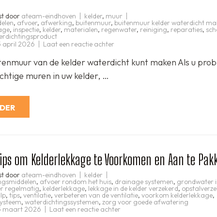
st door
ateam-eindhoven
kelder
,
muur
delen
,
afvoer
,
afwerking
,
buitenmuur
,
buitenmuur kelder waterdicht m
age
,
inspectie
,
kelder
,
materialen
,
regenwater
,
reiniging
,
reparaties
,
sch
erdichtingsproduct
op
 april 2026
Laat een reactie achter
Hoe
u
tenmuur van de kelder waterdicht kunt maken Als u pro
uw
buitenmuur
chtige muren in uw kelder, …
van
de
kelder
waterdicht
kunt
RDER
maken:
Tips
en
stappen
Tips om Kelderlekkage te Voorkomen en Aan te Pak
st door
ateam-eindhoven
kelder
ingsmiddelen
,
afvoer rondom het huis
,
drainage systemen
,
grondwater i
er regelmatig
,
kelderlekkage
,
lekkage in de kelder verzekerd
,
opstalverz
lp
,
tips
,
ventilatie
,
verbeteren van de ventilatie
,
voorkom kelderlekkage
,
systeem
,
waterdichtingssystemen
,
zorg voor goede afwatering
op
 maart 2026
Laat een reactie achter
Effectieve