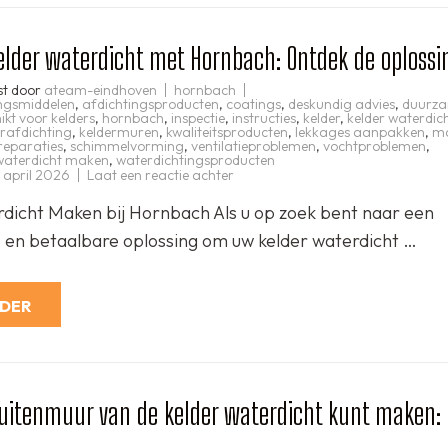
lder waterdicht met Hornbach: Ontdek de oplossi
st door
ateam-eindhoven
hornbach
ingsmiddelen
,
afdichtingsproducten
,
coatings
,
deskundig advies
,
duurz
ikt voor kelders
,
hornbach
,
inspectie
,
instructies
,
kelder
,
kelder waterdi
erafdichting
,
keldermuren
,
kwaliteitsproducten
,
lekkages aanpakken
,
ma
reparaties
,
schimmelvorming
,
ventilatieproblemen
,
vochtproblemen
,
waterdicht maken
,
waterdichtingsproducten
op
 april 2026
Laat een reactie achter
Maak
uw
dicht Maken bij Hornbach Als u op zoek bent naar een
kelder
waterdicht
en betaalbare oplossing om uw kelder waterdicht …
met
Hornbach:
Ontdek
de
oplossingen!
RDER
uitenmuur van de kelder waterdicht kunt maken: 