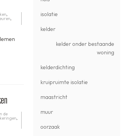
isolatie
aken
,
euren
,
kelder
blemen
kelder onder bestaande
woning
kelderdichting
kruipruimte isolatie
maastricht
ken
muur
n de
ekeringen
,
oorzaak