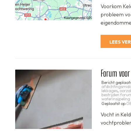
Voorkom Keld
probleem vor
eigendommen
LEES VE
Forum voor 
Bericht geplaat
afdichtingsmid
lekkages
,
oorza
bestrijden foru
waterinsijpeling
Geplaatst op
08
Vocht in Keld
vochtproblem