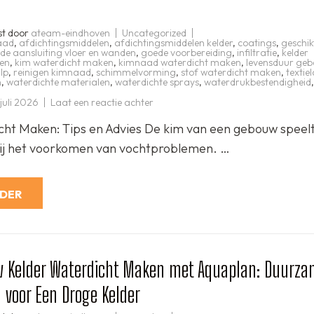
st door
ateam-eindhoven
Uncategorized
aad
,
afdichtingsmiddelen
,
afdichtingsmiddelen kelder
,
coatings
,
geschik
de aansluiting vloer en wanden
,
goede voorbereiding
,
infiltratie
,
kelder
en
,
kim waterdicht maken
,
kimnaad waterdicht maken
,
levensduur ge
lp
,
reinigen kimnaad
,
schimmelvorming
,
stof waterdicht maken
,
textie
n
,
waterdichte materialen
,
waterdichte sprays
,
waterdrukbestendigheid
,
op
 juli 2026
Laat een reactie achter
Tips
voor
ht Maken: Tips en Advies De kim van een gebouw speel
het
Waterdicht
 bij het voorkomen van vochtproblemen. …
Maken
van
de
Kim:
Voorkom
RDER
Vochtproblemen
Effectief
uw Kelder Waterdicht Maken met Aquaplan: Duurz
 voor Een Droge Kelder