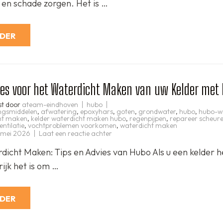
t en schade zorgen. Het is …
kelder
waterdicht
kunt
maken:
Effectieve
RDER
oplossingen
en
stappen
ies voor het Waterdicht Maken van uw Kelder met
st door
ateam-eindhoven
hubo
ingsmiddelen
,
afwatering
,
epoxyhars
,
goten
,
grondwater
,
hubo
,
hubo-wi
cht maken
,
kelder waterdicht maken hubo
,
regenpijpen
,
repareer scheur
entilatie
,
vochtproblemen voorkomen
,
waterdicht maken
op
 mei 2026
Laat een reactie achter
Tips
en
dicht Maken: Tips en Advies van Hubo Als u een kelder h
Advies
voor
ijk het is om …
het
Waterdicht
Maken
van
uw
RDER
Kelder
met
Hubo