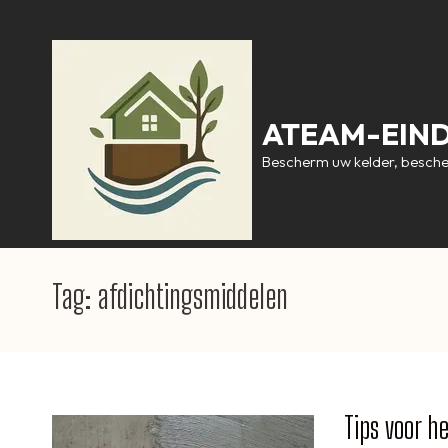
Ga
naar
inhoud
(druk
op
ATEAM-EIN
Enter)
Bescherm uw kelder, besch
Tag:
afdichtingsmiddelen
Tips voor 