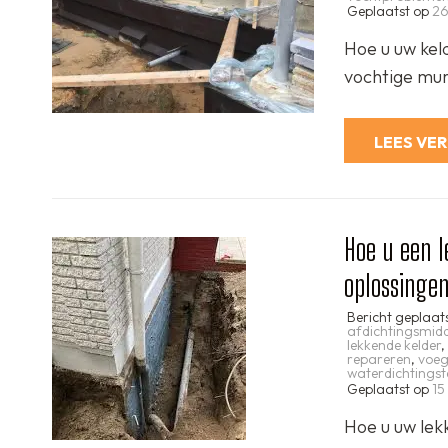
Geplaatst op
26
Hoe u uw kel
vochtige mure
LEES VE
Hoe u een l
oplossinge
Bericht geplaat
afdichtingsmid
lekkende kelder
,
repareren
,
voeg
waterdichtingst
Geplaatst op
15
Hoe u uw lek