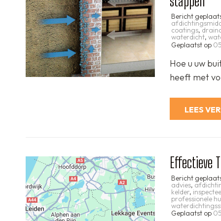
stappen
Bericht geplaat
afdichtingsmid
coatings
,
drain
waterdicht
,
wat
Geplaatst op
05
Hoe u uw bui
heeft met vo
LEES VE
Effectieve 
Bericht geplaat
advies
,
afdicht
kelder
,
inspecte
professionele hu
waterdichtings
Geplaatst op
05