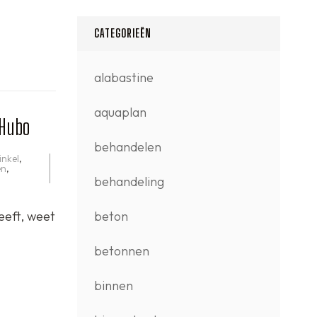
CATEGORIEËN
alabastine
aquaplan
 Hubo
behandelen
nkel
,
en
,
behandeling
eeft, weet
beton
betonnen
binnen