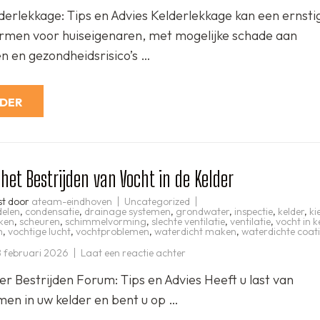
Tips
erlekkage: Tips en Advies Kelderlekkage kan een ernsti
om
Kelderlekkage
men voor huiseigenaren, met mogelijke schade aan
te
Voorkomen
 en gezondheidsrisico’s …
en
Aan
te
Pakken
RDER
het Bestrijden van Vocht in de Kelder
st door
ateam-eindhoven
Uncategorized
delen
,
condensatie
,
drainage systemen
,
grondwater
,
inspectie
,
kelder
,
ki
ken
,
scheuren
,
schimmelvorming
,
slechte ventilatie
,
ventilatie
,
vocht in k
m
,
vochtige lucht
,
vochtproblemen
,
waterdicht maken
,
waterdichte coat
op
 februari 2026
Laat een reactie achter
Forum
voor
er Bestrijden Forum: Tips en Advies Heeft u last van
het
Bestrijden
en in uw kelder en bent u op …
van
Vocht