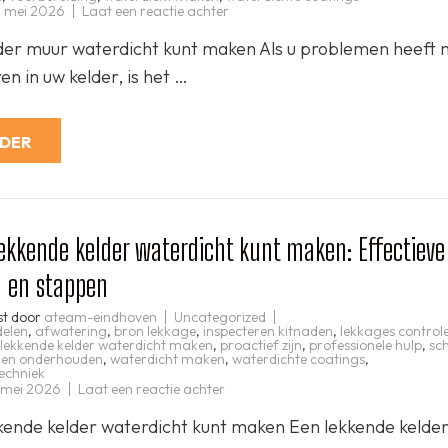
op
 mei 2026
Laat een reactie achter
Hoe
uw
der muur waterdicht kunt maken Als u problemen heeft 
kelder
muur
n in uw kelder, is het …
effectief
waterdicht
te
maken
RDER
ekkende kelder waterdicht kunt maken: Effectieve
n en stappen
st door
ateam-eindhoven
Uncategorized
delen
,
afwatering
,
bron lekkage
,
inspecteren kitnaden
,
lekkages control
lekkende kelder waterdicht maken
,
proactief zijn
,
professionele hulp
,
sc
en onderhouden
,
waterdicht maken
,
waterdichte coatings
,
echniek
op
 mei 2026
Laat een reactie achter
Hoe
u
kende kelder waterdicht kunt maken Een lekkende kelder
een
lekkende