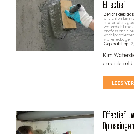
Effectief
Bericht geplaat
afdichten kimn
materialen
,
goe
waterdicht mak
professionele hu
vochtprobleme
waterlekkage
Geplaatst op
12
Kim Waterdic
cruciale rol
LEES VE
Effectief 
Oplossingen