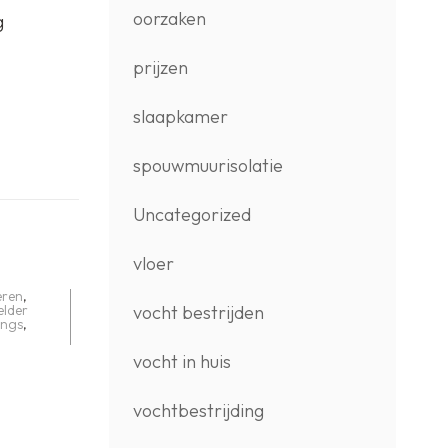
oorzaken
g
prijzen
slaapkamer
spouwmuurisolatie
Uncategorized
vloer
eren
,
elder
vocht bestrijden
ings
,
vocht in huis
vochtbestrijding