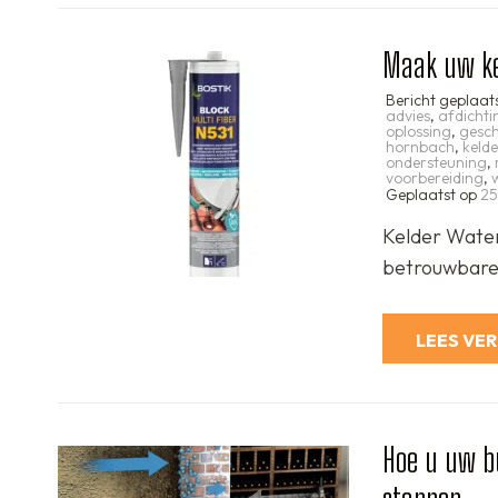
Maak uw ke
Bericht geplaat
advies
,
afdicht
oplossing
,
gesch
hornbach
,
keld
ondersteuning
,
voorbereiding
,
Geplaatst op
25
Kelder Water
betrouwbare 
LEES VE
Hoe u uw b