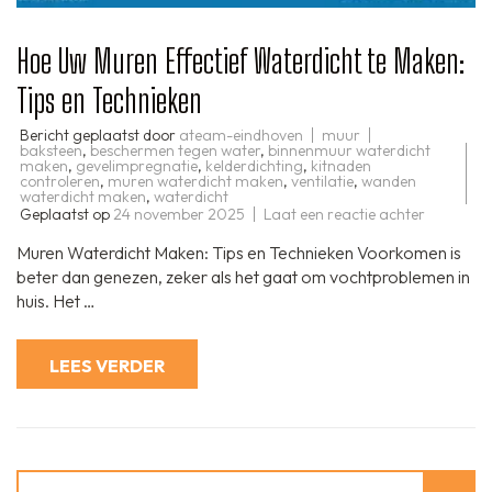
Hoe Uw Muren Effectief Waterdicht te Maken:
Tips en Technieken
Bericht geplaatst door
ateam-eindhoven
muur
baksteen
,
beschermen tegen water
,
binnenmuur waterdicht
maken
,
gevelimpregnatie
,
kelderdichting
,
kitnaden
controleren
,
muren waterdicht maken
,
ventilatie
,
wanden
waterdicht maken
,
waterdicht
op
Geplaatst op
24 november 2025
Laat een reactie achter
Hoe
Uw
Muren Waterdicht Maken: Tips en Technieken Voorkomen is
Muren
Effectief
beter dan genezen, zeker als het gaat om vochtproblemen in
Waterdic
huis. Het …
te
Maken:
Tips
en
LEES VERDER
Techniek
Zoeken