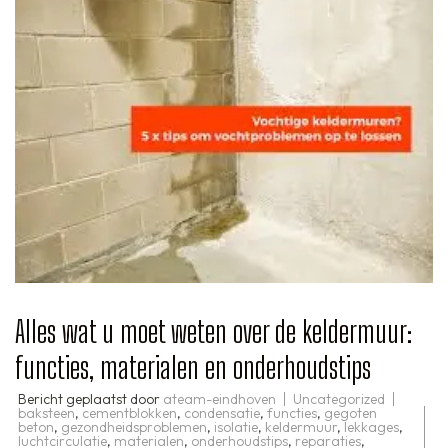
Alles wat u moet weten over de keldermuur:
functies, materialen en onderhoudstips
Bericht geplaatst door
ateam-eindhoven
Uncategorized
baksteen
,
cementblokken
,
condensatie
,
functies
,
gegoten
beton
,
gezondheidsproblemen
,
isolatie
,
keldermuur
,
lekkages
,
luchtcirculatie
,
materialen
,
onderhoudstips
,
reparaties
,