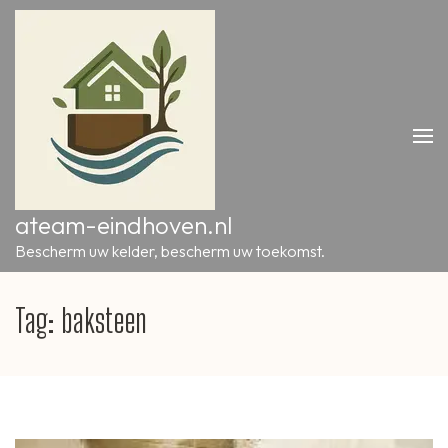
Ga
naar
inhoud
(druk
op
Enter)
ateam-eindhoven.nl
Bescherm uw kelder, bescherm uw toekomst.
Tag:
baksteen