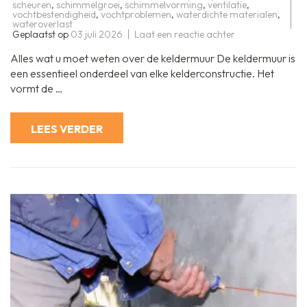
scheuren
,
schimmelgroei
,
schimmelvorming
,
ventilatie
,
vochtbestendigheid
,
vochtproblemen
,
waterdichte materialen
,
wateroverlast
op
Geplaatst op
03 juli 2026
Laat een reactie achter
Alles
wat
Alles wat u moet weten over de keldermuur De keldermuur is
u
moet
een essentieel onderdeel van elke kelderconstructie. Het
weten
vormt de …
over
de
keldermuur:
functies,
LEES VERDER
materialen
en
onderhoudstips