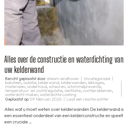
Alles over de constructie en waterdichting van
uw kelderwand
Bericht geplaatst door
ateam-eindhoven
Uncategorized
baksteen
,
isolatie
,
kelderwand
,
kelderwanden
,
lekkages
,
materialen
,
onderhoud
,
scheuren
,
schimmelpreventie
,
temperatuur- en vochtregulatie
,
ventilatie
,
vochtproblemen
,
waterdicht maken
,
waterdichte coating
op
Geplaatst op
09 februari 2026
Laat een reactie achter
Alles
over
Alles wat u moet weten over kelderwanden De kelderwand is
de
constructi
een essentieel onderdeel van een kelderconstructie en speelt
en
een cruciale …
waterdicht
van