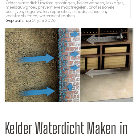
kelder waterdicht maken groningen
,
kelderwanden
,
lekkages
,
meeldauwgroei
,
preventieve maatregelen
,
professionele
bedrijven
,
regenwater
,
reparaties
,
schade
,
scheuren
,
vochtproblemen
,
waterdicht maken
Geplaatst op
01 juni 2026
Kelder Waterdicht Maken in