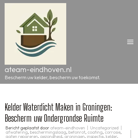
Ga
naar
inhoud
(druk
op
Enter)
ateam-eindhoven.nl
Bescherm uw kelder, bescherm uw toekomst.
Kelder Waterdicht Maken in Groningen:
Bescherm uw Ondergrondse Ruimte
Bericht geplaatst door
ateam-eindhoven
Uncategorized
afwatering
,
beschermingslaag
,
betonrot
,
coating
,
corrosie
,
gaten repareren
,
gezondheid
,
groningen
,
inspectie
,
kelder
,