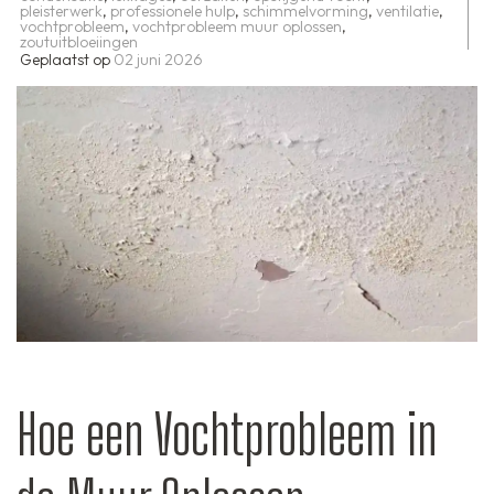
pleisterwerk
,
professionele hulp
,
schimmelvorming
,
ventilatie
,
vochtprobleem
,
vochtprobleem muur oplossen
,
zoutuitbloeiingen
Geplaatst op
02 juni 2026
Hoe een Vochtprobleem in