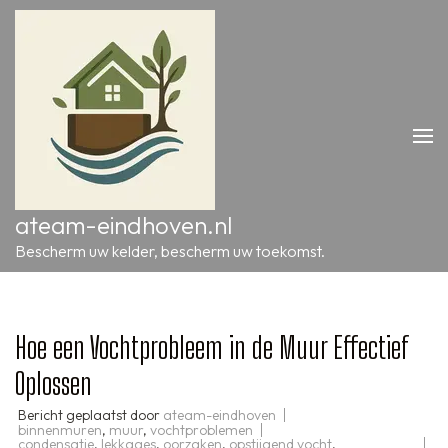
Ga
naar
inhoud
(druk
op
Enter)
ateam-eindhoven.nl
Bescherm uw kelder, bescherm uw toekomst.
Hoe een Vochtprobleem in de Muur Effectief
Oplossen
Bericht geplaatst door
ateam-eindhoven
binnenmuren
,
muur
,
vochtproblemen
condensatie
,
lekkages
,
oorzaken
,
opstijgend vocht
,