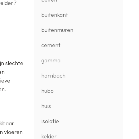
kelder?
buitenkant
buitenmuren
cement
gamma
n slechte
en
hornbach
tieve
en.
hubo
huis
isolatie
ikbaar.
n vloeren
kelder