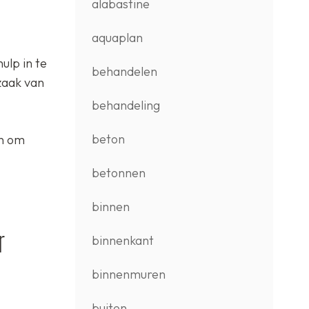
alabastine
aquaplan
ulp in te
behandelen
zaak van
behandeling
beton
en om
betonnen
binnen
r
binnenkant
binnenmuren
buiten