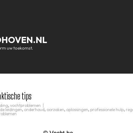
DHOVEN.NL
erm uw toekomst.
aktische tips
jding
,
vochtproblemen
de leidingen
,
onderhoud
,
oorzaken
,
oplossingen
,
professionele hulp
,
reg
roblemen