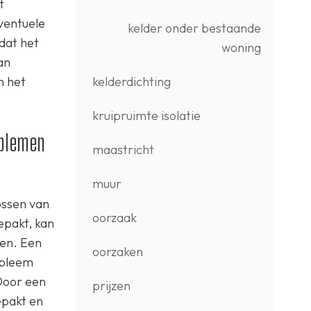
t
ventuele
kelder onder bestaande
dat het
woning
an
kelderdichting
n het
kruipruimte isolatie
oblemen
maastricht
muur
ossen van
oorzaak
epakt, kan
men. Een
oorzaken
obleem
 Door een
prijzen
epakt en