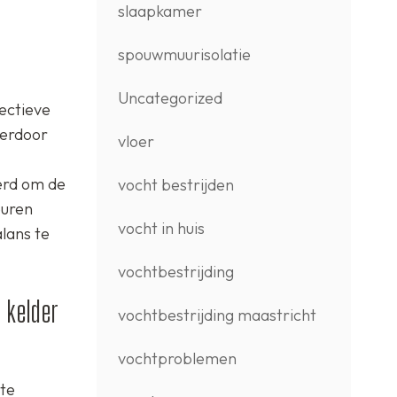
slaapkamer
spouwmuurisolatie
Uncategorized
fectieve
ierdoor
vloer
erd om de
vocht bestrijden
euren
vocht in huis
alans te
vochtbestrijding
 kelder
vochtbestrijding maastricht
vochtproblemen
 te