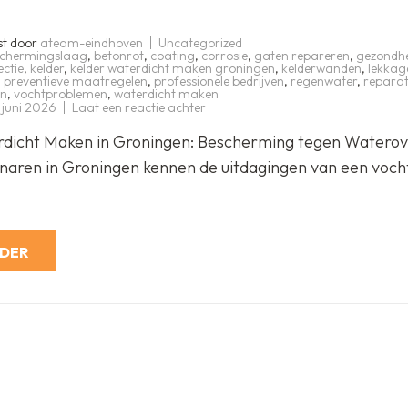
st door
ateam-eindhoven
Uncategorized
schermingslaag
,
betonrot
,
coating
,
corrosie
,
gaten repareren
,
gezondh
ectie
,
kelder
,
kelder waterdicht maken groningen
,
kelderwanden
,
lekkag
,
preventieve maatregelen
,
professionele bedrijven
,
regenwater
,
reparat
en
,
vochtproblemen
,
waterdicht maken
op
 juni 2026
Laat een reactie achter
Kelder
Waterdicht
rdicht Maken in Groningen: Bescherming tegen Waterov
Maken
in
enaren in Groningen kennen de uitdagingen van een voch
Groningen:
Bescherm
uw
Ondergrondse
Ruimte
RDER