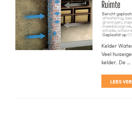
Ruimte
Bericht geplaat
afwatering
,
be
groningen
,
insp
meeldauwgroei
schade
,
scheur
Geplaatst op
01
Kelder Wate
Veel huiseig
kelder. De …
LEES VE