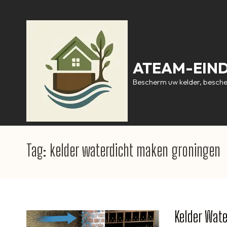
Ga
naar
inhoud
(druk
op
ATEAM-EIN
Enter)
Bescherm uw kelder, besch
Tag:
kelder waterdicht maken groningen
Kelder Wat