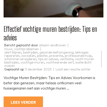
Effectief vochtige muren bestrijden: Tips en
advies
Bericht geplaatst door
ateam-eindhoven
muur
,
vochtproblemen
alert blijven
,
bestrijden
,
gezonde leefomgeving
,
lekkages
repareren
,
oorzaken
,
pleister
,
preventie
,
professionele hulp
,
schimmel verwijderen
,
tips en advies
,
ventilatie
,
vocht muren
bestrijden
,
vochtige muren
,
vochtwerende verf
,
waterdicht
maken
op
Geplaatst op
11 december 2025
Laat een reactie achter
Effectief
vochtige
Vochtige Muren Bestrijden: Tips en Advies Voorkomen is
muren
bestrijden:
beter dan genezen, maar helaas ontkomen veel
Tips
huiseigenaren niet aan vochtige muren …
en
advies
LEES VERDER