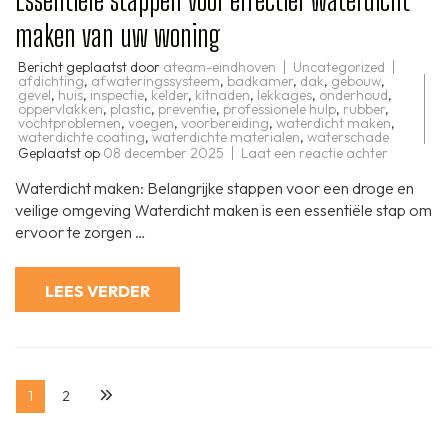
maken van uw woning
Bericht geplaatst door
ateam-eindhoven
Uncategorized
afdichting
,
afwateringssysteem
,
badkamer
,
dak
,
gebouw
,
gevel
,
huis
,
inspectie
,
kelder
,
kitnaden
,
lekkages
,
onderhoud
,
oppervlakken
,
plastic
,
preventie
,
professionele hulp
,
rubber
,
vochtproblemen
,
voegen
,
voorbereiding
,
waterdicht maken
,
waterdichte coating
,
waterdichte materialen
,
waterschade
op
Geplaatst op
08 december 2025
Laat een reactie achter
Essentiële
stappen
Waterdicht maken: Belangrijke stappen voor een droge en
voor
effectief
veilige omgeving Waterdicht maken is een essentiële stap om
waterdic
ervoor te zorgen …
maken
van
uw
woning
LEES VERDER
Berichten
Pagina
Pagina
1
2
paginering