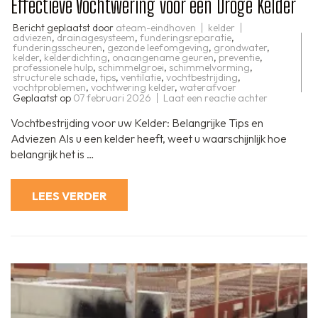
Effectieve Vochtwering voor een Droge Kelder
Bericht geplaatst door
ateam-eindhoven
kelder
adviezen
,
drainagesysteem
,
funderingsreparatie
,
funderingsscheuren
,
gezonde leefomgeving
,
grondwater
,
kelder
,
kelderdichting
,
onaangename geuren
,
preventie
,
professionele hulp
,
schimmelgroei
,
schimmelvorming
,
structurele schade
,
tips
,
ventilatie
,
vochtbestrijding
,
vochtproblemen
,
vochtwering kelder
,
waterafvoer
op
Geplaatst op
07 februari 2026
Laat een reactie achter
Effectieve
Vochtweri
Vochtbestrijding voor uw Kelder: Belangrijke Tips en
voor
een
Adviezen Als u een kelder heeft, weet u waarschijnlijk hoe
Droge
belangrijk het is …
Kelder
LEES VERDER