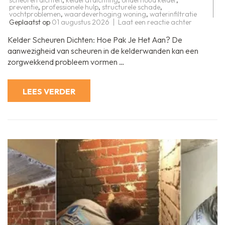
preventie
,
professionele hulp
,
structurele schade
,
vochtproblemen
,
waardeverhoging woning
,
waterinfiltratie
op
Geplaatst op
01 augustus 2026
Laat een reactie achter
Hoe
Kelder
Kelder Scheuren Dichten: Hoe Pak Je Het Aan? De
Scheuren
Effectief
aanwezigheid van scheuren in de kelderwanden kan een
Dichten:
zorgwekkend probleem vormen …
Tips
en
Methoden
LEES VERDER