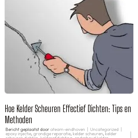
Hoe Kelder Scheuren Effectief Dichten: Tips en
Methoden
Bericht geplaatst door
ateam-eindhoven
Uncategorized
epoxy injectie
,
grondige reparatie
,
kelder scheuren
,
kelder
scheuren dichten
,
kelderafdichting
,
onderhoud kelder
,