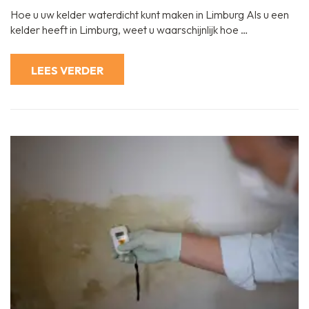
uw
Hoe u uw kelder waterdicht kunt maken in Limburg Als u een
kelder
in
kelder heeft in Limburg, weet u waarschijnlijk hoe …
Limburg
waterdicht
te
maken:
LEES VERDER
Tips
en
advies