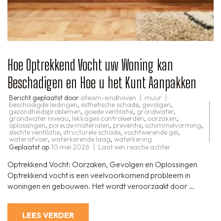
Hoe Optrekkend Vocht uw Woning kan
Beschadigen en Hoe u het Kunt Aanpakken
Bericht geplaatst door
ateam-eindhoven
muur
beschadigde leidingen
,
esthetische schade
,
gevolgen
,
gezondheidsproblemen
,
goede ventilatie
,
grondwater
,
grondwater niveau
,
lekkages controleerden
,
oorzaken
,
oplossingen
,
poreuze materialen
,
preventie
,
schimmelvorming
,
slechte ventilatie
,
structurele schade
,
vochtwerende gel
,
waterafvoer
,
waterkerende laag
,
waterkering
op
Geplaatst op
10 mei 2026
Laat een reactie achter
Hoe
Optrekkend
Optrekkend Vocht: Oorzaken, Gevolgen en Oplossingen
Vocht
uw
Optrekkend vocht is een veelvoorkomend probleem in
Woning
woningen en gebouwen. Het wordt veroorzaakt door …
kan
Beschadigen
en
Hoe
LEES VERDER
u