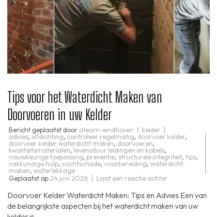
Tips voor het Waterdicht Maken van
Doorvoeren in uw Kelder
Bericht geplaatst door
ateam-eindhoven
kelder
advies
,
afdichting
,
controleer regelmatig
,
doorvoer kelder
,
doorvoer kelder waterdicht maken
,
doorvoeren
,
kwaliteitsmaterialen
,
levensduur leidingen en kabels
,
nauwkeurige toepassing
,
preventie
,
structurele integriteit
,
tips
,
vakkundige hulp
,
vochtschade
,
voorbereiding
,
waterdicht
maken
,
waterlekkage
op
Geplaatst op
24 juni 2026
Laat een reactie achter
Tips
voor
Doorvoer Kelder Waterdicht Maken: Tips en Advies Een van
het
Waterdicht
de belangrijkste aspecten bij het waterdicht maken van uw
Maken
kelder is …