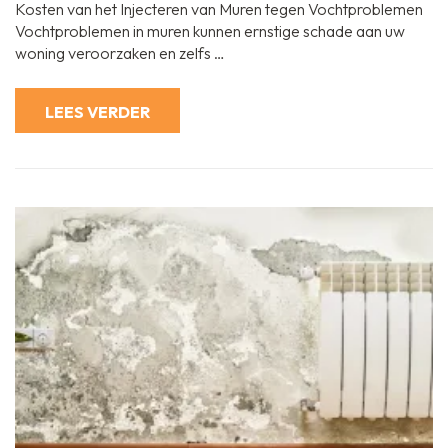
Kosten
Kosten van het Injecteren van Muren tegen Vochtproblemen
van
het
Vochtproblemen in muren kunnen ernstige schade aan uw
Injecteren
woning veroorzaken en zelfs …
van
Muren
tegen
Vochtprobleme
LEES VERDER