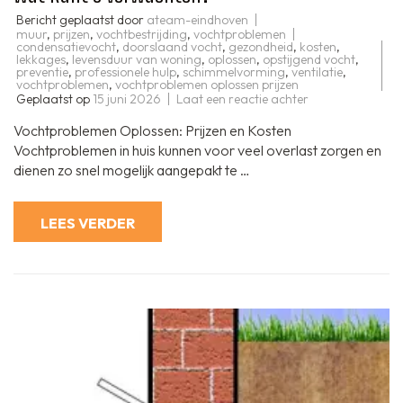
Bericht geplaatst door
ateam-eindhoven
muur
,
prijzen
,
vochtbestrijding
,
vochtproblemen
condensatievocht
,
doorslaand vocht
,
gezondheid
,
kosten
,
lekkages
,
levensduur van woning
,
oplossen
,
opstijgend vocht
,
preventie
,
professionele hulp
,
schimmelvorming
,
ventilatie
,
vochtproblemen
,
vochtproblemen oplossen prijzen
op
Geplaatst op
15 juni 2026
Laat een reactie achter
Kosten
voor
Vochtproblemen Oplossen: Prijzen en Kosten
het
Oplossen
Vochtproblemen in huis kunnen voor veel overlast zorgen en
van
dienen zo snel mogelijk aangepakt te …
Vochtproblemen
Wat
Kunt
U
LEES VERDER
Verwachten?