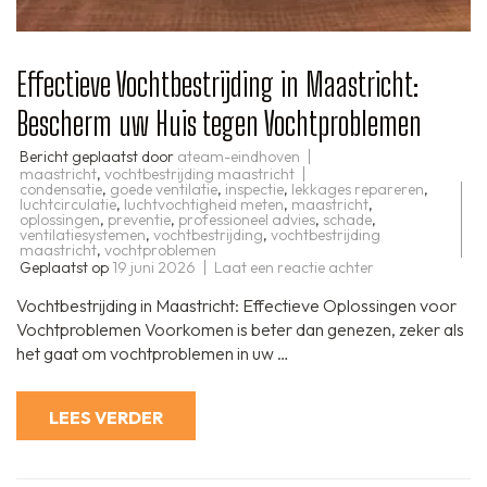
Effectieve Vochtbestrijding in Maastricht:
Bescherm uw Huis tegen Vochtproblemen
Bericht geplaatst door
ateam-eindhoven
maastricht
,
vochtbestrijding maastricht
condensatie
,
goede ventilatie
,
inspectie
,
lekkages repareren
,
luchtcirculatie
,
luchtvochtigheid meten
,
maastricht
,
oplossingen
,
preventie
,
professioneel advies
,
schade
,
ventilatiesystemen
,
vochtbestrijding
,
vochtbestrijding
maastricht
,
vochtproblemen
op
Geplaatst op
19 juni 2026
Laat een reactie achter
Effectieve
Vochtbestrijding
Vochtbestrijding in Maastricht: Effectieve Oplossingen voor
in
Maastricht:
Vochtproblemen Voorkomen is beter dan genezen, zeker als
Bescherm
het gaat om vochtproblemen in uw …
uw
Huis
tegen
Vochtproblemen
LEES VERDER