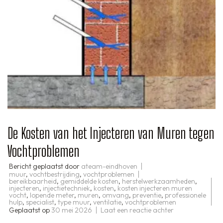
De Kosten van het Injecteren van Muren tegen
Vochtproblemen
Bericht geplaatst door
ateam-eindhoven
muur
,
vochtbestrijding
,
vochtproblemen
bereikbaarheid
,
gemiddelde kosten
,
herstelwerkzaamheden
,
injecteren
,
injectietechniek
,
kosten
,
kosten injecteren muren
vocht
,
lopende meter
,
muren
,
omvang
,
preventie
,
professionele
hulp
,
specialist
,
type muur
,
ventilatie
,
vochtproblemen
op
Geplaatst op
30 mei 2026
Laat een reactie achter
De