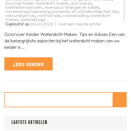
doorvoer kelder waterdicht maken
,
doorvoeren
,
kwaliteitsmaterialen
,
levensduur leidingen en kabels
,
nauwkeurige toepassing
,
preventie
,
structurele integriteit
,
tips
,
vakkundige hulp
,
vochtschade
,
voorbereiding
,
waterdicht
maken
,
waterlekkage
op
Geplaatst op
24 juni 2026
Laat een reactie achter
Tips
voor
Doorvoer Kelder Waterdicht Maken: Tips en Advies Een van
het
Waterdicht
de belangrijkste aspecten bij het waterdicht maken van uw
Maken
kelder is …
van
Doorvoeren
in
uw
LEES VERDER
Kelder
Zoeken
LAATSTE ARTIKELEN