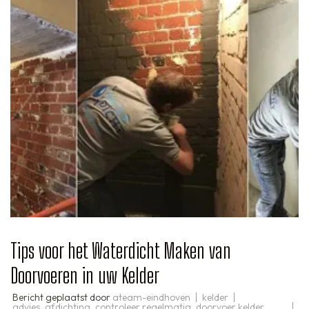
Tips voor het Waterdicht Maken van
Doorvoeren in uw Kelder
Bericht geplaatst door
ateam-eindhoven
kelder
advies
,
afdichting
,
controleer regelmatig
,
doorvoer kelder
,