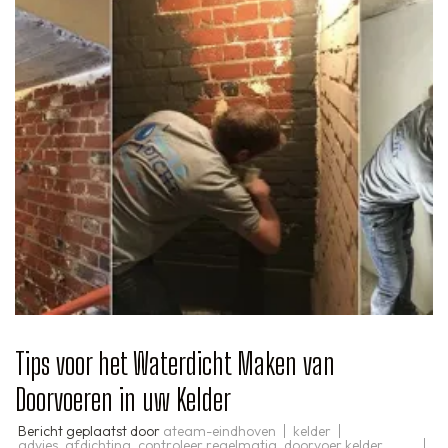
Tips voor het Waterdicht Maken van
Doorvoeren in uw Kelder
Bericht geplaatst door
ateam-eindhoven
kelder
advies
,
afdichting
,
controleer regelmatig
,
doorvoer kelder
,