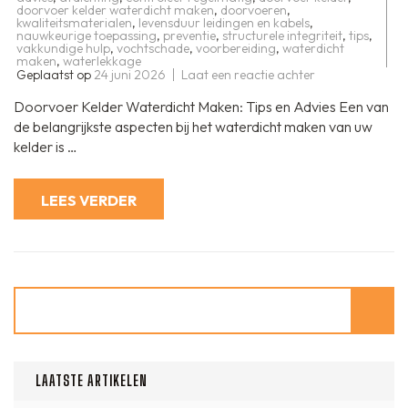
doorvoer kelder waterdicht maken
,
doorvoeren
,
kwaliteitsmaterialen
,
levensduur leidingen en kabels
,
nauwkeurige toepassing
,
preventie
,
structurele integriteit
,
tips
,
vakkundige hulp
,
vochtschade
,
voorbereiding
,
waterdicht
maken
,
waterlekkage
op
Geplaatst op
24 juni 2026
Laat een reactie achter
Tips
voor
Doorvoer Kelder Waterdicht Maken: Tips en Advies Een van
het
Waterdicht
de belangrijkste aspecten bij het waterdicht maken van uw
Maken
kelder is …
van
Doorvoeren
in
uw
LEES VERDER
Kelder
Zoeken
LAATSTE ARTIKELEN