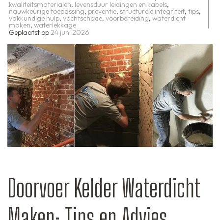
kwaliteitsmaterialen
,
levensduur leidingen en kabels
,
nauwkeurige toepassing
,
preventie
,
structurele integriteit
,
tips
,
vakkundige hulp
,
vochtschade
,
voorbereiding
,
waterdicht
maken
,
waterlekkage
Geplaatst op
24 juni 2026
Doorvoer Kelder Waterdicht
Maken: Tips en Advies