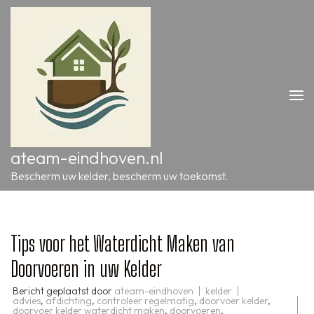
Ga
naar
inhoud
(druk
op
Enter)
ateam-eindhoven.nl
Bescherm uw kelder, bescherm uw toekomst.
Tips voor het Waterdicht Maken van
Doorvoeren in uw Kelder
Bericht geplaatst door
ateam-eindhoven
kelder
advies
,
afdichting
,
controleer regelmatig
,
doorvoer kelder
,
doorvoer kelder waterdicht maken
,
doorvoeren
,