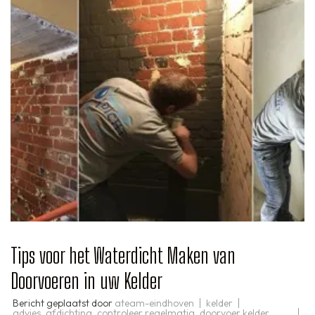
Tips voor het Waterdicht Maken van
Doorvoeren in uw Kelder
Bericht geplaatst door
ateam-eindhoven
kelder
advies
,
afdichting
,
controleer regelmatig
,
doorvoer kelder
,