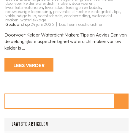
doorvoer kelder waterdicht maken
,
doorvoeren
,
kwaliteitsmaterialen
,
levensduur leidingen en kabels
,
nauwkeurige toepassing
,
preventie
,
structurele integriteit
,
tips
,
vakkundige hulp
,
vochtschade
,
voorbereiding
,
waterdicht
maken
,
waterlekkage
op
Geplaatst op
24 juni 2026
Laat een reactie achter
Tips
voor
Doorvoer Kelder Waterdicht Maken: Tips en Advies Een van
het
Waterdicht
de belangrijkste aspecten bij het waterdicht maken van uw
Maken
kelder is …
van
Doorvoeren
in
uw
LEES VERDER
Kelder
Zoeken
LAATSTE ARTIKELEN