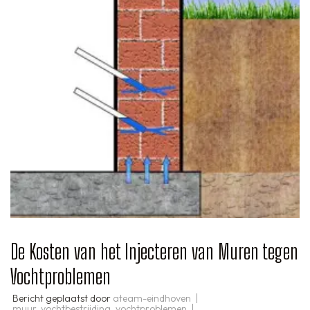
De Kosten van het Injecteren van Muren tegen
Vochtproblemen
Bericht geplaatst door
ateam-eindhoven
muur
,
vochtbestrijding
,
vochtproblemen