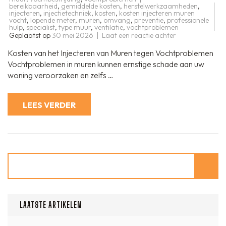
bereikbaarheid
,
gemiddelde kosten
,
herstelwerkzaamheden
,
injecteren
,
injectietechniek
,
kosten
,
kosten injecteren muren
vocht
,
lopende meter
,
muren
,
omvang
,
preventie
,
professionele
hulp
,
specialist
,
type muur
,
ventilatie
,
vochtproblemen
op
Geplaatst op
30 mei 2026
Laat een reactie achter
De
Kosten
Kosten van het Injecteren van Muren tegen Vochtproblemen
van
het
Vochtproblemen in muren kunnen ernstige schade aan uw
Injecteren
woning veroorzaken en zelfs …
van
Muren
tegen
Vochtprobleme
LEES VERDER
Zoeken
LAATSTE ARTIKELEN