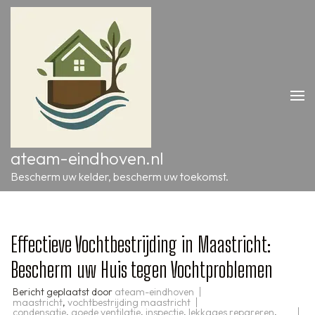
Ga
naar
inhoud
(druk
op
Enter)
ateam-eindhoven.nl
Bescherm uw kelder, bescherm uw toekomst.
Effectieve Vochtbestrijding in Maastricht:
Bescherm uw Huis tegen Vochtproblemen
Bericht geplaatst door
ateam-eindhoven
maastricht
,
vochtbestrijding maastricht
condensatie
,
goede ventilatie
,
inspectie
,
lekkages repareren
,