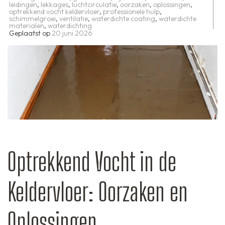
leidingen
,
lekkages
,
luchtcirculatie
,
oorzaken
,
oplossingen
,
optrekkend vocht keldervloer
,
professionele hulp
,
schimmelgroei
,
ventilatie
,
waterdichte coating
,
waterdichte
materialen
,
waterdichting
Geplaatst op
20 juni 2026
Optrekkend Vocht in de
Keldervloer: Oorzaken en
Oplossingen