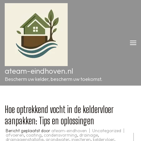
Ga
naar
inhoud
(druk
op
Enter)
ateam-eindhoven.nl
Bescherm uw kelder, bescherm uw toekomst.
Hoe optrekkend vocht in de keldervloer
aanpakken: Tips en oplossingen
Bericht geplaatst door
ateam-eindhoven
Uncategorized
afvoeren
,
coating
,
condensvorming
,
drainage
,
drainageinstallatie
,
grondwater
,
injecteren
,
keldervloer
,