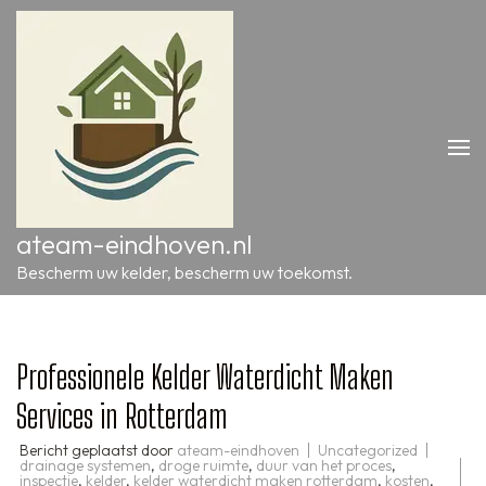
Ga
naar
inhoud
(druk
op
Enter)
ateam-eindhoven.nl
Bescherm uw kelder, bescherm uw toekomst.
Professionele Kelder Waterdicht Maken
Services in Rotterdam
Bericht geplaatst door
ateam-eindhoven
Uncategorized
drainage systemen
,
droge ruimte
,
duur van het proces
,
inspectie
,
kelder
,
kelder waterdicht maken rotterdam
,
kosten
,