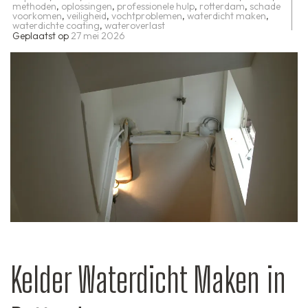
methoden
,
oplossingen
,
professionele hulp
,
rotterdam
,
schade
voorkomen
,
veiligheid
,
vochtproblemen
,
waterdicht maken
,
waterdichte coating
,
wateroverlast
Geplaatst op
27 mei 2026
Kelder Waterdicht Maken in