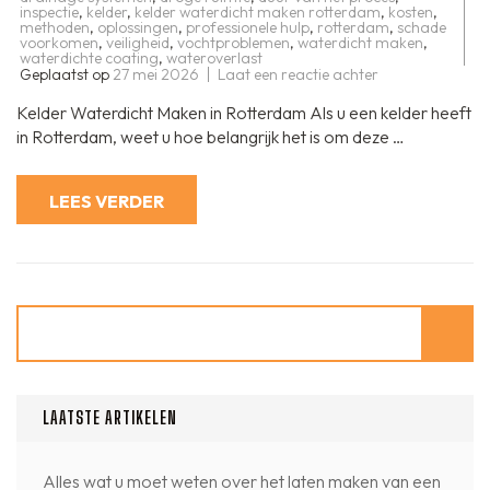
inspectie
,
kelder
,
kelder waterdicht maken rotterdam
,
kosten
,
methoden
,
oplossingen
,
professionele hulp
,
rotterdam
,
schade
voorkomen
,
veiligheid
,
vochtproblemen
,
waterdicht maken
,
waterdichte coating
,
wateroverlast
op
Geplaatst op
27 mei 2026
Laat een reactie achter
Professionele
Kelder
Kelder Waterdicht Maken in Rotterdam Als u een kelder heeft
Waterdicht
Maken
in Rotterdam, weet u hoe belangrijk het is om deze …
Services
in
Rotterdam
LEES VERDER
Zoeken
LAATSTE ARTIKELEN
Alles wat u moet weten over het laten maken van een