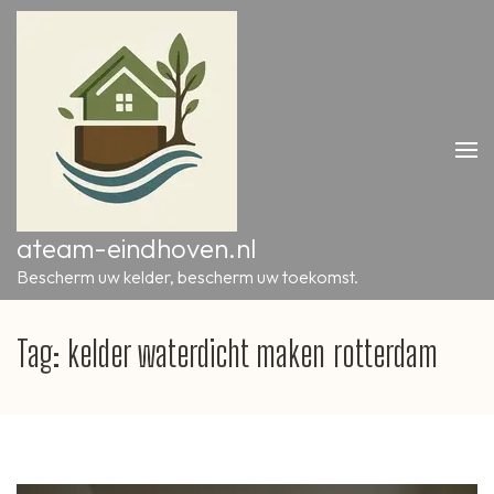
Ga
naar
inhoud
(druk
op
Enter)
ateam-eindhoven.nl
Bescherm uw kelder, bescherm uw toekomst.
Tag:
kelder waterdicht maken rotterdam