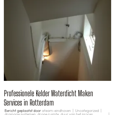
Professionele Kelder Waterdicht Maken
Services in Rotterdam
Bericht geplaatst door
ateam-eindhoven
Uncategorized
drainage systemen
,
droge ruimte
,
duur van het proces
,