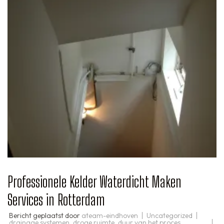
Professionele Kelder Waterdicht Maken
Services in Rotterdam
Bericht geplaatst door
ateam-eindhoven
Uncategorized
drainage systemen
,
droge ruimte
,
duur van het proces
,