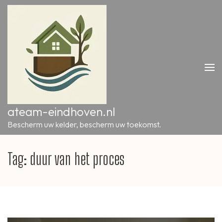
Ga
naar
inhoud
(druk
op
Enter)
ateam-eindhoven.nl
Bescherm uw kelder, bescherm uw toekomst.
Tag:
duur van het proces