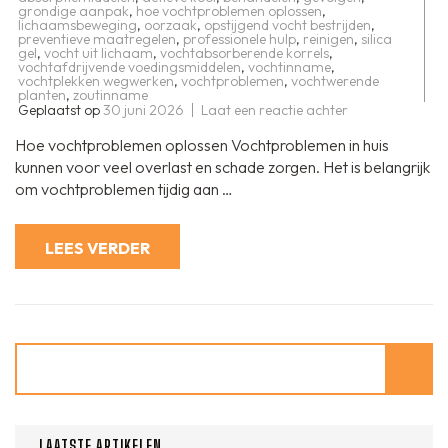
grondige aanpak
,
hoe vochtproblemen oplossen
,
lichaamsbeweging
,
oorzaak
,
opstijgend vocht bestrijden
,
preventieve maatregelen
,
professionele hulp
,
reinigen
,
silica
gel
,
vocht uit lichaam
,
vochtabsorberende korrels
,
vochtafdrijvende voedingsmiddelen
,
vochtinname
,
vochtplekken wegwerken
,
vochtproblemen
,
vochtwerende
planten
,
zoutinname
op
Geplaatst op
30 juni 2026
Laat een reactie achter
Effectief
vochtprobleme
Hoe vochtproblemen oplossen Vochtproblemen in huis
oplossen:
stappen
kunnen voor veel overlast en schade zorgen. Het is belangrijk
en
om vochtproblemen tijdig aan …
tips
LEES VERDER
Zoeken
LAATSTE ARTIKELEN