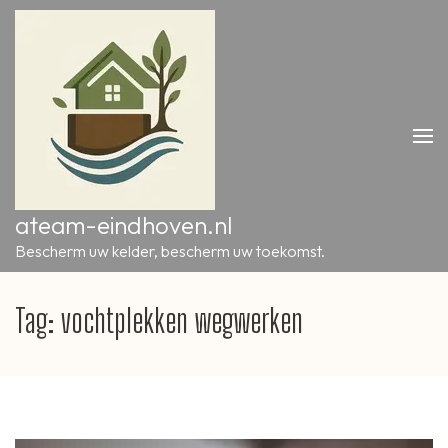
Ga
naar
inhoud
(druk
op
Enter)
ateam-eindhoven.nl
Bescherm uw kelder, bescherm uw toekomst.
Tag:
vochtplekken wegwerken