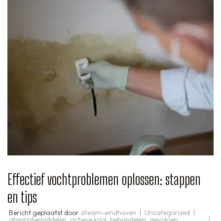
Effectief vochtproblemen oplossen: stappen
en tips
Bericht geplaatst door
ateam-eindhoven
Uncategorized
absorptiemiddelen
,
actieve kool
,
behandelen
,
gevolgen
,