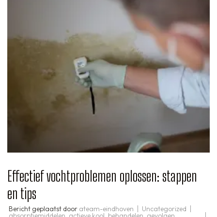
Effectief vochtproblemen oplossen: stappen
en tips
Bericht geplaatst door
ateam-eindhoven
Uncategorized
absorptiemiddelen
,
actieve kool
,
behandelen
,
gevolgen
,