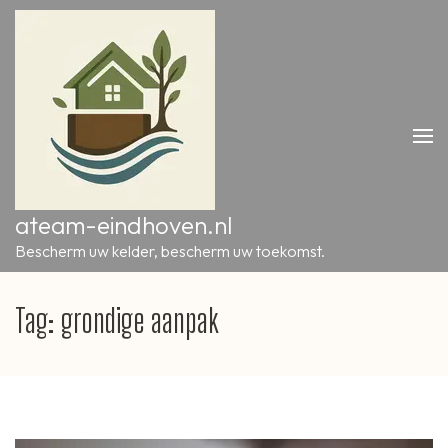
Ga
naar
inhoud
(druk
op
Enter)
ateam-eindhoven.nl
Bescherm uw kelder, bescherm uw toekomst.
Tag:
grondige aanpak