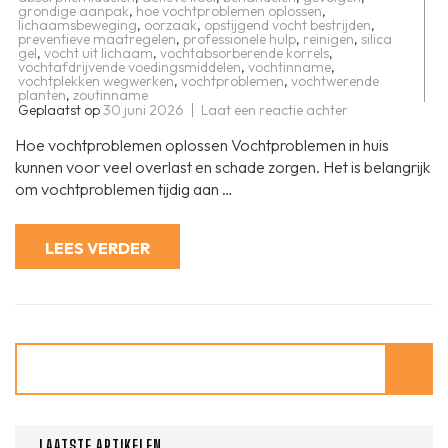
grondige aanpak
,
hoe vochtproblemen oplossen
,
lichaamsbeweging
,
oorzaak
,
opstijgend vocht bestrijden
,
preventieve maatregelen
,
professionele hulp
,
reinigen
,
silica
gel
,
vocht uit lichaam
,
vochtabsorberende korrels
,
vochtafdrijvende voedingsmiddelen
,
vochtinname
,
vochtplekken wegwerken
,
vochtproblemen
,
vochtwerende
planten
,
zoutinname
op
Geplaatst op
30 juni 2026
Laat een reactie achter
Effectief
vochtprobleme
Hoe vochtproblemen oplossen Vochtproblemen in huis
oplossen:
stappen
kunnen voor veel overlast en schade zorgen. Het is belangrijk
en
om vochtproblemen tijdig aan …
tips
LEES VERDER
Zoeken
LAATSTE ARTIKELEN