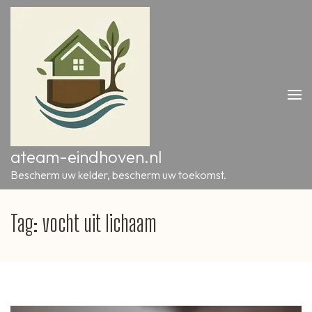
Ga
naar
inhoud
(druk
op
Enter)
ateam-eindhoven.nl
Bescherm uw kelder, bescherm uw toekomst.
Tag:
vocht uit lichaam