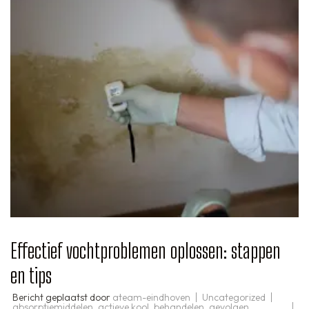
Effectief vochtproblemen oplossen: stappen
en tips
Bericht geplaatst door
ateam-eindhoven
Uncategorized
absorptiemiddelen
,
actieve kool
,
behandelen
,
gevolgen
,