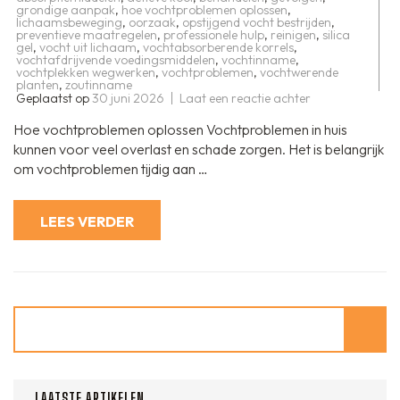
grondige aanpak
,
hoe vochtproblemen oplossen
,
lichaamsbeweging
,
oorzaak
,
opstijgend vocht bestrijden
,
preventieve maatregelen
,
professionele hulp
,
reinigen
,
silica
gel
,
vocht uit lichaam
,
vochtabsorberende korrels
,
vochtafdrijvende voedingsmiddelen
,
vochtinname
,
vochtplekken wegwerken
,
vochtproblemen
,
vochtwerende
planten
,
zoutinname
op
Geplaatst op
30 juni 2026
Laat een reactie achter
Effectief
vochtprobleme
Hoe vochtproblemen oplossen Vochtproblemen in huis
oplossen:
stappen
kunnen voor veel overlast en schade zorgen. Het is belangrijk
en
om vochtproblemen tijdig aan …
tips
LEES VERDER
Zoeken
LAATSTE ARTIKELEN