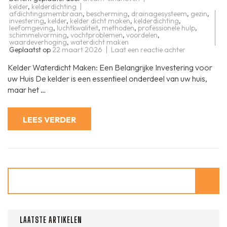
kelder
,
kelderdichting
afdichtingsmembraan
,
bescherming
,
drainagesysteem
,
gezin
,
investering
,
kelder
,
kelder dicht maken
,
kelderdichting
,
leefomgeving
,
luchtkwaliteit
,
methoden
,
professionele hulp
,
schimmelvorming
,
vochtproblemen
,
voordelen
,
waardeverhoging
,
waterdicht maken
op
Geplaatst op
22 maart 2026
Laat een reactie achter
Hoe
en
Kelder Waterdicht Maken: Een Belangrijke Investering voor
waarom
uw
uw Huis De kelder is een essentieel onderdeel van uw huis,
kelder
maar het …
waterdicht
maken:
essentiële
tips
LEES VERDER
Zoeken
LAATSTE ARTIKELEN