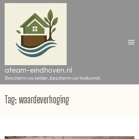
Ga
naar
inhoud
(druk
op
Enter)
ateam-eindhoven.nl
Bescherm uw kelder, bescherm uw toekomst.
Tag:
waardeverhoging