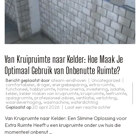
Van Kruipruimte naar Kelder: Hoe Maak Je
Optimaal Gebruik van Onbenutte Ruimte?
Bericht geplaatst door
ateam-eindhoven
Uncategorized
comfortabeler
,
droger
,
energiebesparing
,
extra ruimte
,
functioneel
,
hobbyruimte
,
home cinema
,
investering
,
isolatie
,
kelder
,
kelder maken van kruipruimte
,
kruipruimte
,
leefruimte
,
opslagruimte
,
professioneel advies
,
ventilatie
,
verlichting
,
waardeverhoging
,
wasmachine
,
waterdichting
op
Geplaatst op
20 april 2026
Laat een reactie achter
Van
Kruipruimte
Van Kruipruimte naar Kelder: Een Slimme Oplossing voor
naar
Kelder:
Extra Ruimte Heeft u een kruipruimte onder uw huis die
Hoe
momenteel onbenut …
Maak
Je