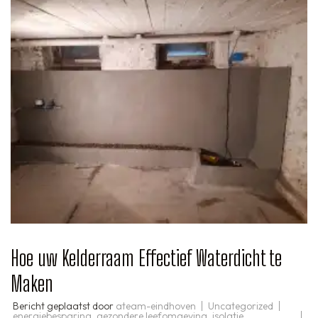
Hoe uw Kelderraam Effectief Waterdicht te
Maken
Bericht geplaatst door
ateam-eindhoven
Uncategorized
energiebesparing
,
gezondere leefomgeving
,
isolatie
,