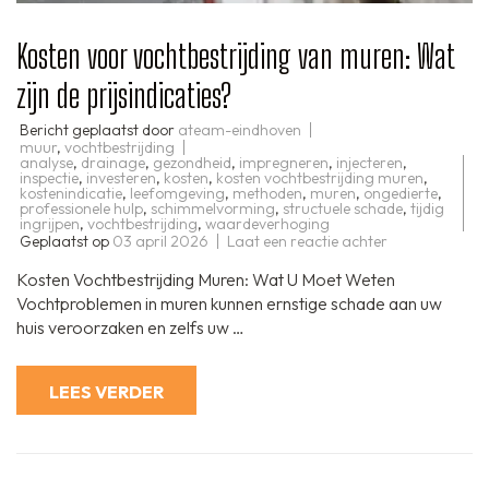
Kosten voor vochtbestrijding van muren: Wat
zijn de prijsindicaties?
Bericht geplaatst door
ateam-eindhoven
muur
,
vochtbestrijding
analyse
,
drainage
,
gezondheid
,
impregneren
,
injecteren
,
inspectie
,
investeren
,
kosten
,
kosten vochtbestrijding muren
,
kostenindicatie
,
leefomgeving
,
methoden
,
muren
,
ongedierte
,
professionele hulp
,
schimmelvorming
,
structuele schade
,
tijdig
ingrijpen
,
vochtbestrijding
,
waardeverhoging
op
Geplaatst op
03 april 2026
Laat een reactie achter
Kosten
voor
Kosten Vochtbestrijding Muren: Wat U Moet Weten
vochtbestrijdi
van
Vochtproblemen in muren kunnen ernstige schade aan uw
muren:
huis veroorzaken en zelfs uw …
Wat
zijn
de
prijsindicaties?
LEES VERDER