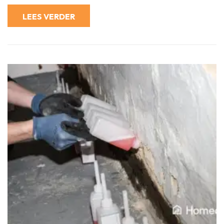
Optimaal
Gebruik
LEES VERDER
van
Onbenutte
Ruimte?