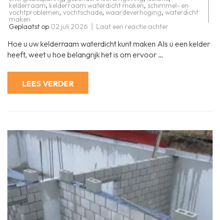
kelderraam
,
kelderraam waterdicht maken
,
schimmel- en
vochtproblemen
,
vochtschade
,
waardeverhoging
,
waterdicht
maken
op
Geplaatst op
02 juli 2026
Laat een reactie achter
Hoe
uw
Hoe u uw kelderraam waterdicht kunt maken Als u een kelder
Kelderraam
Effectief
heeft, weet u hoe belangrijk het is om ervoor …
Waterdicht
te
Maken
LEES VERDER