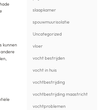
chade
slaapkamer
e
spouwmuurisolatie
Uncategorized
es kunnen
vloer
n andere
vocht bestrijden
den,
vocht in huis
vochtbestrijding
vochtbestrijding maastricht
tiële
vochtproblemen