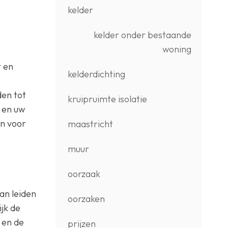
kelder
kelder onder bestaande
woning
t en
kelderdichting
den tot
kruipruimte isolatie
 en uw
en voor
maastricht
muur
oorzaak
an leiden
oorzaken
jk de
 en de
prijzen