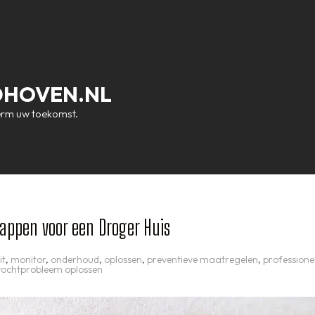
DHOVEN.NL
erm uw toekomst.
tappen voor een Droger Huis
it
,
monitor
,
onderhoud
,
oplossen
,
preventieve maatregelen
,
professione
vochtprobleem oplossen