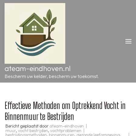
Ga
naar
inhoud
(druk
op
Enter)
ateam-eindhoven.nl
Bescherm uw kelder, bescherm uw toekomst.
Effectieve Methoden om Optrekkend Vocht in
Binnenmuur te Bestrijden
Bericht geplaatst door
ateam-eindhoven
muur
,
vocht bestrijden
,
vochtproblemen
bestrijdingsmethoden
,
binnenmuren
,
gezonde leefomgeving
,