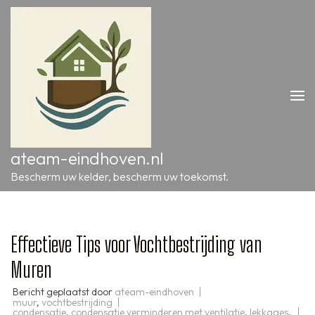
Ga
naar
inhoud
(druk
op
Enter)
ateam-eindhoven.nl
Bescherm uw kelder, bescherm uw toekomst.
Effectieve Tips voor Vochtbestrijding van
Muren
Bericht geplaatst door
ateam-eindhoven
muur
,
vochtbestrijding
condensatie
,
condensatie verminderen met ventilatie
,
lekkages
,