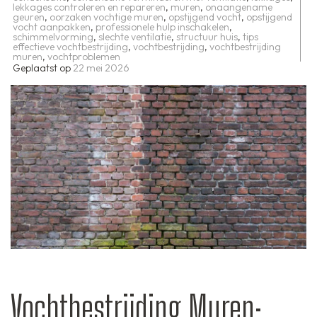
lekkages controleren en repareren
,
muren
,
onaangename
geuren
,
oorzaken vochtige muren
,
opstijgend vocht
,
opstijgend
vocht aanpakken
,
professionele hulp inschakelen
,
schimmelvorming
,
slechte ventilatie
,
structuur huis
,
tips
effectieve vochtbestrijding
,
vochtbestrijding
,
vochtbestrijding
muren
,
vochtproblemen
Geplaatst op
22 mei 2026
Vochtbestrijding Muren: