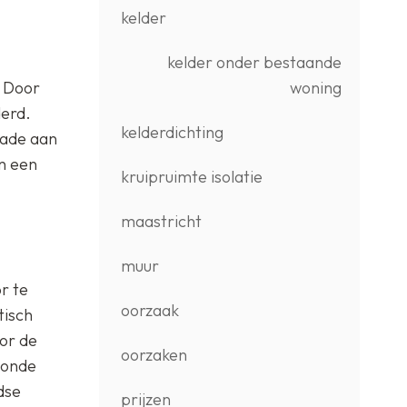
kelder
kelder onder bestaande
woning
. Door
derd.
kelderdichting
hade aan
n een
kruipruimte isolatie
maastricht
muur
r te
oorzaak
tisch
or de
oorzaken
zonde
dse
prijzen