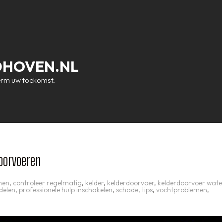
DHOVEN.NL
erm uw toekomst.
oorvoeren
men
,
controleer regelmatig
,
kelder
,
kelderdoorvoer
,
kelderdoorvoer wate
delen
,
professionele hulp inschakelen
,
schade
,
tips
,
vochtproblemen
,