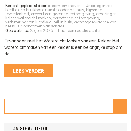
Bericht geplaatst door
ateam-eindhoven
Uncategorized
biedt extra bruikbare ruimte onder het huis
,
blijvende
tevredenheid
,
creëert een gezonde leefomgeving
,
ervaringen
kelder waterdicht maken
,
verbeterde leefomgeving
,
verbetering van luchtkwaliteit in huis
,
verhoogde waarde van
het huis
,
voorkomen van schade
op
Geplaatst op
25 juni 2026
Laat een reactie achter
Positieve
ervaringen
Ervaringen met het Waterdicht Maken van een Kelder Het
met
het
waterdicht maken van een kelder is een belangrijke stap om
waterdicht
de …
maken
van
een
kelder:
LEES VERDER
gemoedsrust
en
meer
leefruimte
Zoeken
LAATSTE ARTIKELEN