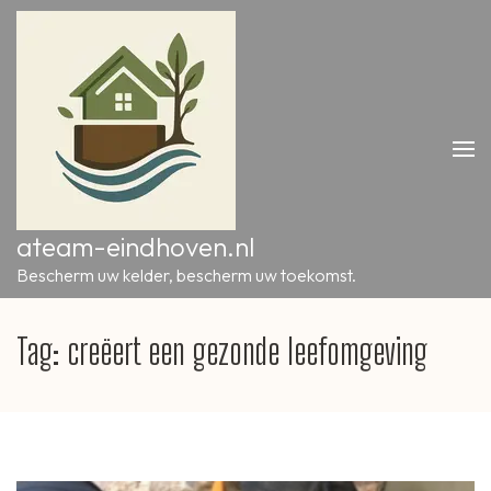
Ga
naar
inhoud
(druk
op
Enter)
ateam-eindhoven.nl
Bescherm uw kelder, bescherm uw toekomst.
Tag:
creëert een gezonde leefomgeving