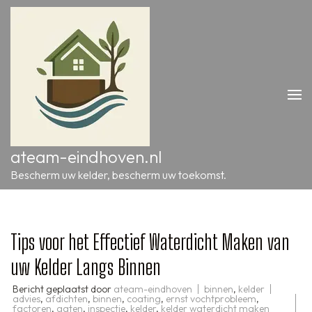
Ga
naar
inhoud
(druk
op
Enter)
ateam-eindhoven.nl
Bescherm uw kelder, bescherm uw toekomst.
Tips voor het Effectief Waterdicht Maken van
uw Kelder Langs Binnen
Bericht geplaatst door
ateam-eindhoven
binnen
,
kelder
advies
,
afdichten
,
binnen
,
coating
,
ernst vochtprobleem
,
factoren
,
gaten
,
inspectie
,
kelder
,
kelder waterdicht maken